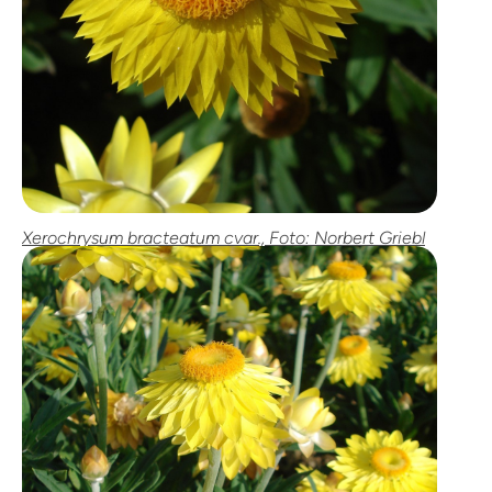
Xerochrysum bracteatum cvar., Foto: Norbert Griebl