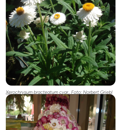
Xerochrysum bracteatum cvar., Foto: Norbert Griebl