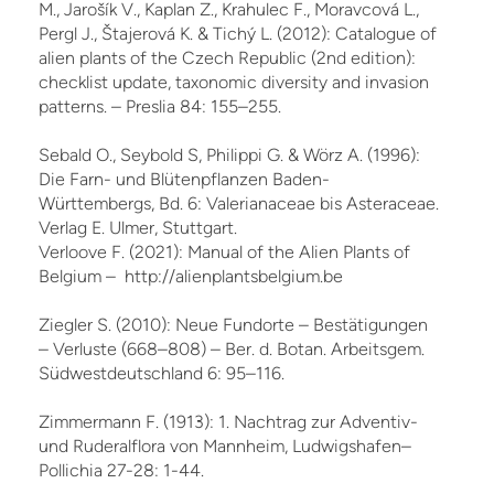
M., Jarošík V., Kaplan Z., Krahulec F., Moravcová L.,
Pergl J., Štajerová K. & Tichý L. (2012): Catalogue of
alien plants of the Czech Re­public (2nd edition):
checklist update, taxonomic diversity and invasion
patterns. – Preslia 84: 155–255.
Sebald O., Seybold S, Philippi G. & Wörz A. (1996):
Die Farn- und Blütenpflanzen Baden-
Württembergs, Bd. 6: Valerianaceae bis Asteraceae.
Verlag E. Ulmer, Stuttgart.
Verloove F. (2021): Manual of the Alien Plants of
Belgium – http://alienplantsbelgium.be
Ziegler S. (2010): Neue Fundorte – Bestätigungen
– Verluste (668–808) – Ber. d. Botan. Arbeitsgem.
Südwestdeutschland 6: 95–116.
Zimmermann F. (1913): 1. Nachtrag zur Adventiv-
und Ruderalflora von Mannheim, Ludwigshafen–
Pollichia 27-28: 1-44.