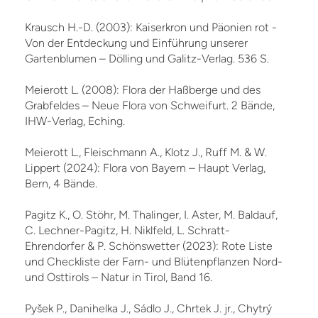
Krausch H.-D. (2003): Kaiserkron und Päonien rot -
Von der Entdeckung und Einführung unserer
Gartenblumen – Dölling und Galitz-Verlag. 536 S.
Meierott L. (2008): Flora der Haßberge und des
Grabfeldes – Neue Flora von Schweifurt. 2 Bände,
IHW-Verlag, Eching.
Meierott L., Fleischmann A., Klotz J., Ruff M. & W.
Lippert (2024): Flora von Bayern – Haupt Verlag,
Bern, 4 Bände.
Pagitz K., O. Stöhr, M. Thalinger, I. Aster, M. Baldauf,
C. Lechner-Pagitz, H. Niklfeld, L. Schratt-
Ehrendorfer & P. Schönswetter (2023): Rote Liste
und Checkliste der Farn- und Blütenpflanzen Nord-
und Osttirols – Natur in Tirol, Band 16.
Pyšek P., Danihelka J., Sádlo J., Chrtek J. jr., Chytrý