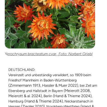
Xerochrysum bracteatum cvar., Foto: Norbert Griebl
DEUTSCHLAND:
Vereinzelt und unbeständig verwildert, so 1909 beim
Friedhof Mannheim in Baden-Württemberg
(Zimmermann 1913, Hassler & Muer 2022)
, bei Zell am
(Meierott 2008,
Ebersberg und Hallstadt in Bayern
Meierott & al. 2024)
(Hand & Thieme 2024)
, Berlin
,
(Hand & Thieme 2024)
Hamburg
, Neckarstainach in
(Ziegler 2010)
(Hand &
Hessen
, Nordrhein-Westfalen