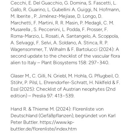
Cecchi, E. Del Guacchio, G. Domina, S. Fascetti, L.
Gallo, R. Guarino, L. Gubellini A. Guiggi, N. Hofmann,
M. Iberite , P. Jiménez-Mejíase, D. Longo, D.
Marchetti, F. Martini, R. R. Masin, P. Medagli, C. M.
Musarella , S. Peccenini, L. Podda, F. Prosser, F.
Roma-Marzio, L. Rosati, A. Santangelo, A. Scoppola,
A. Selvaggi, F. Selvi, A. Soldano, A. Stinca, R. P.
Wagensommer, T. Wilhalm & F. Bartolucci (2024): A
second update to the checklist of the vascular flora
alien to Italy – Plant Biosystems 158: 297−340.
Glaser M., C. Gilli, N. Griebl, M. Hohla, G. Pflugbeil, O.
Stöhr, P. Pilsl, L. Ehrendorfer-Schratt, H. Niklfeld & F.
Essl (2025): Checklist of Austrian neophytes (2nd
edition) – Preslia 97: 413−539.
Hand R. & Thieme M. (2024): Florenliste von
Deutschland (Gefäßpflanzen), begründet von Karl
Peter Buttler. https://www.kp-
buttler.de/florenliste/index.htm