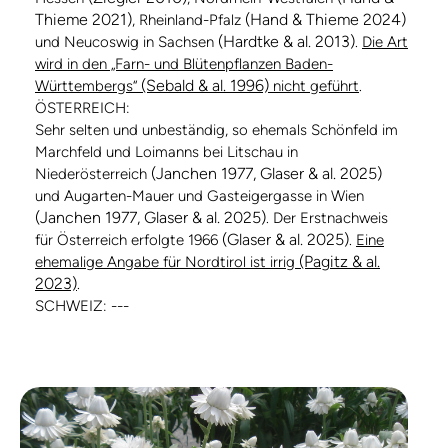
Thieme 2021)
(Hand & Thieme 2024)
, Rheinland-Pfalz
(Hardtke & al. 2013)
und Neucoswig in Sachsen
.
Die Art
wird in den „Farn- und Blütenpflanzen Baden-
(Sebald & al. 1996)
Württembergs“
nicht geführt
.
ÖSTERREICH:
Sehr selten und unbeständig, so ehemals Schönfeld im
Marchfeld und Loimanns bei Litschau in
(Janchen 1977, Glaser & al. 2025)
Niederösterreich
und Augarten-Mauer und Gasteigergasse in Wien
(Janchen 1977, Glaser & al. 2025)
. Der Erstnachweis
(Glaser & al. 2025)
für Österreich erfolgte 1966
.
Eine
(Pagitz & al.
ehemalige Angabe für Nordtirol ist irrig
2023)
.
SCHWEIZ: ---