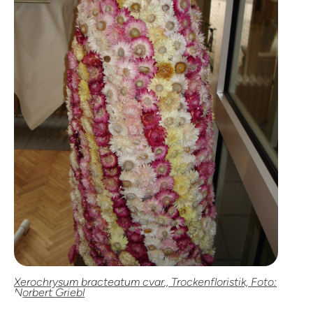
Xerochrysum bracteatum cvar., Trockenfloristik, Foto:
Norbert Griebl