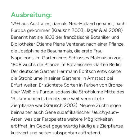
Ausbreitung:
1799 aus Australien, damals Neu-Holland genannt, nach
(Krausch 2003, Jäger & al. 2008)
Europa gekommen
.
Benannt hat sie 1803 der französische Botaniker und
Bibliothekar Étienne Pierre Ventenat nach einer Pflanze,
die Joséphine de Beauharnais, die erste Frau
Napoleons, im Garten ihres Schlosses Malmaison zog.
1808 wuchs die Pflanze im Botanischen Garten Berlin.
Der deutsche Gärtner Herrmann Ebritsch entwickelte
die Strohblume in seiner Gärtnerei in Arnstadt bei
Erfurt weiter. Er züchtete Sorten in Farben von Bronze
über Weiß bis Purpur, sodass die Strohblume Mitte des
19. Jahrhunderts bereits eine weit verbreitete
(Krausch 2003)
Zierpflanze war
. Neuere Züchtungen
beinhalten auch Gene südafrikanischer
Helichrysum
-
Arten, was der Farbpalette weitere Möglichkeiten
eröffnet. Im Gebiet gegenwärtig häufig als Zierpflanze
kultiviert und selten subspontan auftretend.