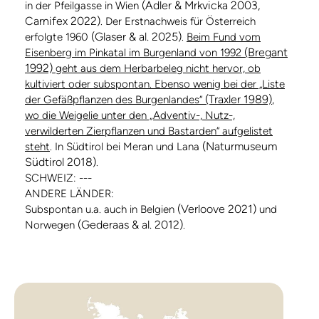
(Adler & Mrkvicka 2003,
in der Pfeilgasse in Wien
Carnifex 2022)
. Der Erstnachweis für Österreich
(Glaser & al. 2025)
erfolgte 1960
.
Beim Fund vom
(Bregant
Eisenberg im Pinkatal im Burgenland von 1992
1992)
geht aus dem Herbarbeleg nicht hervor, ob
kultiviert oder subspontan. Ebenso wenig bei der „Liste
(Traxler 1989)
der Gefäßpflanzen des Burgenlandes“
,
wo die Weigelie unter den „Adventiv-, Nutz-,
verwilderten Zierpflanzen und Bastarden“ aufgelistet
(Naturmuseum
steht
. In Südtirol bei Meran und Lana
Südtirol 2018)
.
SCHWEIZ: ---
ANDERE LÄNDER:
(Verloove 2021)
Subspontan u.a. auch in Belgien
und
(Gederaas & al. 2012)
Norwegen
.