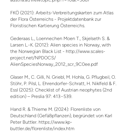
FKÖ (2021): Arbeits-Verbreitungskarten zum Atlas
der Flora Österreichs - Projektdatenbank zur
Floristischen Kartierung Österreichs.
Gederaas L., Loennechen Moen T., Skjelseth S. &
Larsen L.-K. (2012): Alien species in Norway, with
the Norwegian Black List - http://www.scales-
project.net/NPDOCS/
AlienSpeciesNorway_2012_scr_9C0ee.pdf
Glaser M., C. Gilli, N. Griebl, M. Hohla, G. Pflugbeil, O.
Stöhr, P. Pilsl, L. Ehrendorfer-Schratt, H. Niklfeld & F.
Essl (2025): Checklist of Austrian neophytes (2nd
edition) – Preslia 97: 413−539.
Hand R. & Thieme M. (2024): Florenliste von
Deutschland (Gefäßpflanzen), begründet von Karl
Peter Buttler. https://www.kp-
buttler.de/florenliste/index.htm