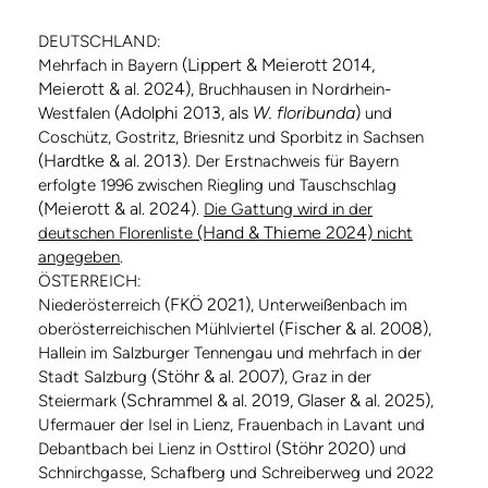
DEUTSCHLAND:
(Lippert & Meierott 2014,
Mehrfach in Bayern
Meierott & al. 2024)
, Bruchhausen in Nordrhein-
(Adolphi 2013, als
W. floribunda
)
Westfalen
und
Coschütz, Gostritz, Briesnitz und Sporbitz in Sachsen
(Hardtke & al. 2013)
. Der Erstnachweis für Bayern
erfolgte 1996 zwischen Riegling und Tauschschlag
(Meierott & al. 2024)
.
Die Gattung wird in der
(Hand & Thieme 2024)
deutschen Florenliste
nicht
angegeben
.
ÖSTERREICH:
(FKÖ 2021)
Niederösterreich
, Unterweißenbach im
(Fischer & al. 2008)
oberösterreichischen Mühlviertel
,
Hallein im Salzburger Tennengau und mehrfach in der
(Stöhr & al. 2007)
Stadt Salzburg
, Graz in der
(Schrammel & al. 2019, Glaser & al. 2025)
Steiermark
,
Ufermauer der Isel in Lienz, Frauenbach in Lavant und
(Stöhr 2020)
Debantbach bei Lienz in Osttirol
und
Schnirchgasse, Schafberg und Schreiberweg und 2022