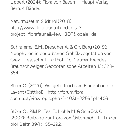
Lippert (2024): Flora von Bayern – Haupt Verlag,
Bern, 4 Bände.
Naturmuseum Südtirol (2018):
http://www.florafauna.it/index.jsp?
project=florafauna&view=BOT&locale=de
Schrammel E.M., Drescher A. & Ch. Berg (2019):
Neophyten in der urbanen Gehölzvegetation von
Graz - Festschrift für Prof. Dr. Dietmar Brandes.
Braunschweiger Geobotanische Arbeiten 13: 323-
354.
Stöhr O. (2020): Weigela florida am Frauenbach in
Lavant (Osttirol) - http://forum.flora-
austria.at/viewtopic.php?f=10&t=2256#p11409
Stöhr O., Pilsl P., Essl F., Hohla M. & Schröck C.
(2007): Beiträge zur Flora von Österreich, II – Linzer
biol. Beitr. 39/1: 155–292.