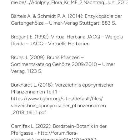
me.de/.../Adolphy_Flora_Kr_ME_2.Nachtrag_Juni_2013_.pdf
Bärtels A. & Schmidt P. A. (2014): Enzyklopädie der
Gartengehölze – Ulmer-Verlag Stuttgart, 883 S.
Bregant E. (1992): Virtual Herbaria JACQ – Weigela
florida – JACQ - Virtuelle Herbarien
Bruns J. (2009): Bruns Pflanzen –
Sortimentskatalog Gehölze 2009/2010 – Ulmer
Verlag, 1123 S.
Burkhardt L. (2018): Verzeichnis eponymischer
Pflanzennamen Teil 1 -
https://www.bgbm.org/sites/default/files/
verzeichnis_eponymischer_pflanzennamen
_2018_teil_1.pdf
Carnifex L. (2022): Bordstein-Botanik in der
Pfeilgasse - http://forum.flora-
austria.at/viewtopic.php?f=10&t=3667