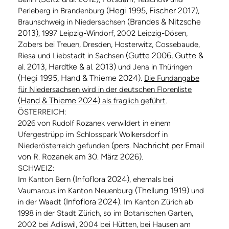
(Hegi 1995, Fischer 2017)
Perleberg in Brandenburg
,
(Brandes & Nitzsche
Braunschweig in Niedersachsen
2013)
, 1997 Leipzig-Windorf, 2002 Leipzig-Dösen,
Zobers bei Treuen, Dresden, Hosterwitz, Cossebaude,
(Gutte 2006, Gutte &
Riesa und Liebstadt in Sachsen
al. 2013, Hardtke & al. 2013)
und Jena in Thüringen
(Hegi 1995, Hand & Thieme 2024)
.
Die Fundangabe
für Niedersachsen wird in der deutschen Florenliste
(Hand & Thieme 2024)
als fraglich geführt
.
ÖSTERREICH:
2026 von Rudolf Rozanek verwildert in einem
Ufergestrüpp im Schlosspark Wolkersdorf in
(pers. Nachricht per Email
Niederösterreich gefunden
von R. Rozanek am 30. März 2026)
.
SCHWEIZ:
(Infoflora 2024)
Im Kanton Bern
, ehemals bei
(Thellung 1919)
Vaumarcus im Kanton Neuenburg
und
(Infoflora 2024)
in der Waadt
. Im Kanton Zürich ab
1998 in der Stadt Zürich, so im Botanischen Garten,
2002 bei Adliswil, 2004 bei Hütten, bei Hausen am