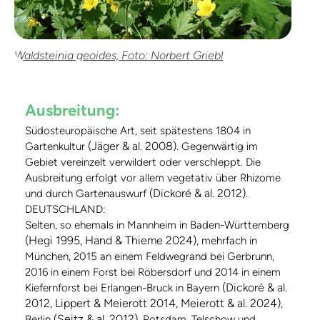
Waldsteinia geoides, Foto: Norbert Griebl
Ausbreitung:
Südosteuropäische Art, seit spätestens 1804 in
(Jäger & al. 2008)
Gartenkultur
. Gegenwärtig im
Gebiet vereinzelt verwildert oder verschleppt. Die
Ausbreitung erfolgt vor allem vegetativ über Rhizome
(Dickoré & al. 2012)
und durch Gartenauswurf
.
DEUTSCHLAND:
Selten, so ehemals in Mannheim in Baden-Württemberg
(Hegi 1995, Hand & Thieme 2024)
, mehrfach in
München, 2015 an einem Feldwegrand bei Gerbrunn,
2016 in einem Forst bei Röbersdorf und 2014 in einem
(Dickoré & al.
Kiefernforst bei Erlangen-Bruck in Bayern
2012, Lippert & Meierott 2014, Meierott & al. 2024)
,
(Seitz & al. 2012)
Berlin
, Potsdam, Telschow und