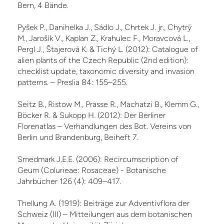
Bern, 4 Bände.
Pyšek P., Danihelka J., Sádlo J., Chrtek J. jr., Chytrý
M., Jarošík V., Kaplan Z., Krahulec F., Moravcová L.,
Pergl J., Štajerová K. & Tichý L. (2012): Catalogue of
alien plants of the Czech Re­public (2nd edition):
checklist update, taxonomic diversity and invasion
patterns. – Preslia 84: 155–255.
Seitz B., Ristow M., Prasse R., Machatzi B., Klemm G.,
Böcker R. & Sukopp H. (2012): Der Berliner
Florenatlas – Verhandlungen des Bot. Vereins von
Berlin und Brandenburg, Beiheft 7.
Smedmark J.E.E. (2006): Recircumscription of
Geum (Colurieae: Rosaceae) - Botanische
Jahrbücher 126 (4): 409–417.
Thellung A. (1919): Beiträge zur Adventivflora der
Schweiz (III) – Mitteilungen aus dem botanischen