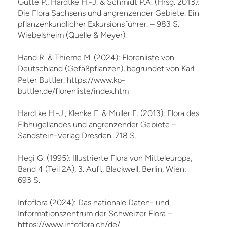
Gutte P., Hardtke H.-J. & Schmidt P.A. (Hrsg. 2013):
Die Flora Sachsens und angrenzender Gebiete. Ein
pflanzenkundlicher Exkursionsführer. – 983 S.
Wiebelsheim (Quelle & Meyer).
Hand R. & Thieme M. (2024): Florenliste von
Deutschland (Gefäßpflanzen), begründet von Karl
Peter Buttler. https://www.kp-
buttler.de/florenliste/index.htm
Hardtke H.-J., Klenke F. & Müller F. (2013): Flora des
Elbhügellandes und angrenzender Gebiete –
Sandstein-Verlag Dresden. 718 S.
Hegi G. (1995): Illustrierte Flora von Mitteleuropa,
Band 4 (Teil 2A), 3. Aufl., Blackwell, Berlin, Wien:
693 S.
Infoflora (2024): Das nationale Daten- und
Informationszentrum der Schweizer Flora –
https://www.infoflora.ch/de/