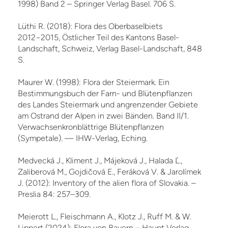
1998) Band 2 – Springer Verlag Basel. 706 S.
Lüthi R. (2018): Flora des Oberbaselbiets
2012−2015, Östlicher Teil des Kantons Basel-
Landschaft, Schweiz, Verlag Basel-Landschaft, 848
S.
Maurer W. (1998): Flora der Steiermark. Ein
Bestimmungsbuch der Farn- und Blütenpflanzen
des Landes Steiermark und angrenzender Gebiete
am Ostrand der Alpen in zwei Bänden. Band II/1.
Verwachsenkronblättrige Blütenpflanzen
(Sympetale). — IHW-Verlag, Eching.
Medvecká J., Kliment J., Májeková J., Halada Ľ.,
Zaliberová M., Gojdičová E., Feráková V. & Jarolímek
J. (2012): Inventory of the alien flora of Slovakia. –
Preslia 84: 257–309.
Meierott L., Fleischmann A., Klotz J., Ruff M. & W.
Lippert (2024): Flora von Bayern – Haupt Verlag,