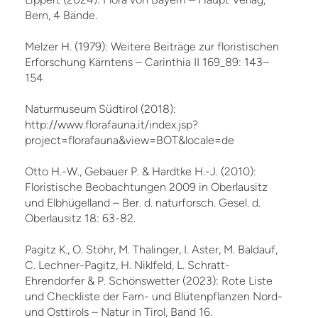
Bern, 4 Bände.
Melzer H. (1979): Weitere Beiträge zur floristischen
Erforschung Kärntens – Carinthia II 169_89: 143–
154
Naturmuseum Südtirol (2018):
http://www.florafauna.it/index.jsp?
project=florafauna&view=BOT&locale=de
Otto H.-W., Gebauer P. & Hardtke H.-J. (2010):
Floristische Beobachtungen 2009 in Oberlausitz
und Elbhügelland – Ber. d. naturforsch. Gesel. d.
Oberlausitz 18: 63-82.
Pagitz K., O. Stöhr, M. Thalinger, I. Aster, M. Baldauf,
C. Lechner-Pagitz, H. Niklfeld, L. Schratt-
Ehrendorfer & P. Schönswetter (2023): Rote Liste
und Checkliste der Farn- und Blütenpflanzen Nord-
und Osttirols – Natur in Tirol, Band 16.