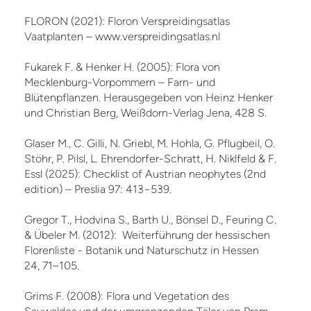
FLORON (2021): Floron Verspreidingsatlas
Vaatplanten – www.verspreidingsatlas.nl
Fukarek F. & Henker H. (2005): Flora von
Mecklenburg-Vorpommern – Farn- und
Blütenpflanzen. Herausgegeben von Heinz Henker
und Christian Berg, Weißdorn-Verlag Jena, 428 S.
Glaser M., C. Gilli, N. Griebl, M. Hohla, G. Pflugbeil, O.
Stöhr, P. Pilsl, L. Ehrendorfer-Schratt, H. Niklfeld & F.
Essl (2025): Checklist of Austrian neophytes (2nd
edition) – Preslia 97: 413−539.
Gregor T., Hodvina S., Barth U., Bönsel D., Feuring C.
& Übeler M. (2012): Weiterführung der hessischen
Florenliste - Botanik und Naturschutz in Hessen
24, 71–105.
Grims F. (2008): Flora und Vegetation des