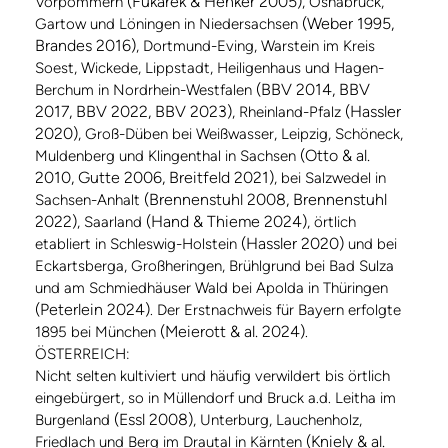
(Fukarek & Henker 2005)
Vorpommern
, Osnabrück,
(Weber 1995,
Gartow und Löningen in Niedersachsen
Brandes 2016)
, Dortmund-Eving, Warstein im Kreis
Soest, Wickede, Lippstadt, Heiligenhaus und Hagen-
(BBV 2014, BBV
Berchum in Nordrhein-Westfalen
2017, BBV 2022, BBV 2023)
(Hassler
, Rheinland-Pfalz
2020)
, Groß-Düben bei Weißwasser, Leipzig, Schöneck,
(Otto & al.
Muldenberg und Klingenthal in Sachsen
2010, Gutte 2006, Breitfeld 2021)
, bei Salzwedel in
(Brennenstuhl 2008, Brennenstuhl
Sachsen-Anhalt
2022)
(Hand & Thieme 2024)
, Saarland
, örtlich
(Hassler 2020)
etabliert in Schleswig-Holstein
und bei
Eckartsberga, Großheringen, Brühlgrund bei Bad Sulza
und am Schmiedhäuser Wald bei Apolda in Thüringen
(Peterlein 2024)
. Der Erstnachweis für Bayern erfolgte
(Meierott & al. 2024)
1895 bei München
.
ÖSTERREICH:
Nicht selten kultiviert und häufig verwildert bis örtlich
eingebürgert, so in Müllendorf und Bruck a.d. Leitha im
(Essl 2008)
Burgenland
, Unterburg, Lauchenholz,
(Kniely & al.
Friedlach und Berg im Drautal in Kärnten