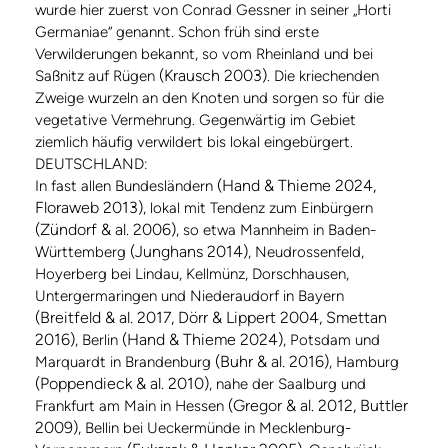
wurde hier zuerst von Conrad Gessner in seiner „Horti
Germaniae“ genannt. Schon früh sind erste
Verwilderungen bekannt, so vom Rheinland und bei
(Krausch 2003)
Saßnitz auf Rügen
. Die kriechenden
Zweige wurzeln an den Knoten und sorgen so für die
vegetative Vermehrung. Gegenwärtig im Gebiet
ziemlich häufig verwildert bis lokal eingebürgert.
DEUTSCHLAND:
(Hand & Thieme 2024,
In fast allen Bundesländern
Floraweb 2013)
, lokal mit Tendenz zum Einbürgern
(Zündorf & al. 2006)
, so etwa Mannheim in Baden-
(Junghans 2014)
Württemberg
, Neudrossenfeld,
Hoyerberg bei Lindau, Kellmünz, Dorschhausen,
Untergermaringen und Niederaudorf in Bayern
(Breitfeld & al. 2017, Dörr & Lippert 2004, Smettan
2016)
(Hand & Thieme 2024)
, Berlin
, Potsdam und
(Buhr & al. 2016)
Marquardt in Brandenburg
, Hamburg
(Poppendieck & al. 2010)
, nahe der Saalburg und
(Gregor & al. 2012, Buttler
Frankfurt am Main in Hessen
2009)
, Bellin bei Ueckermünde in Mecklenburg-