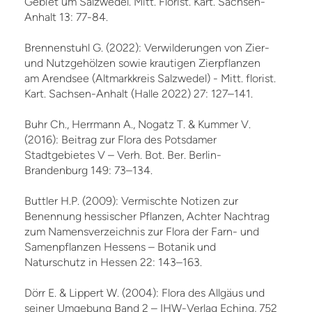
Gebiet um Salzwedel. Mitt. Florist. Kart. Sachsen-
Anhalt 13: 77-84.
Brennenstuhl G. (2022): Verwilderungen von Zier-
und Nutzgehölzen sowie krautigen Zierpflanzen
am Arendsee (Altmarkkreis Salzwedel) - Mitt. florist.
Kart. Sachsen-Anhalt (Halle 2022) 27: 127–141.
Buhr Ch., Herrmann A., Nogatz T. & Kummer V.
(2016): Beitrag zur Flora des Potsdamer
Stadtgebietes V – Verh. Bot. Ber. Berlin-
Brandenburg 149: 73–134.
Buttler H.P. (2009): Vermischte Notizen zur
Benennung hessischer Pflanzen, Achter Nachtrag
zum Namensverzeichnis zur Flora der Farn- und
Samenpflanzen Hessens – Botanik und
Naturschutz in Hessen 22: 143–163.
Dörr E. & Lippert W. (2004): Flora des Allgäus und
seiner Umgebung Band 2 – IHW-Verlag Eching, 752