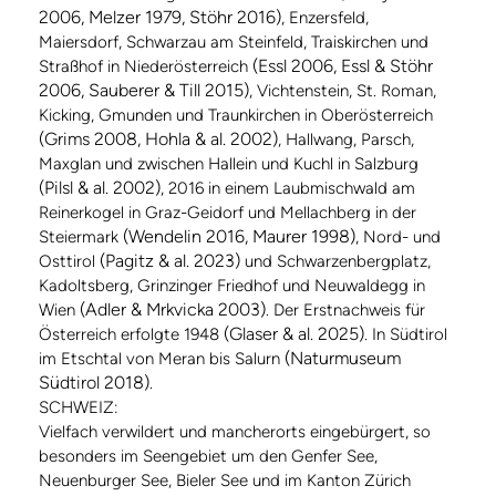
2006, Melzer 1979, Stöhr 2016)
, Enzersfeld,
Maiersdorf, Schwarzau am Steinfeld, Traiskirchen und
(Essl 2006, Essl & Stöhr
Straßhof in Niederösterreich
2006, Sauberer & Till 2015)
, Vichtenstein, St. Roman,
Kicking, Gmunden und Traunkirchen in Oberösterreich
(Grims 2008, Hohla & al. 2002)
, Hallwang, Parsch,
Maxglan und zwischen Hallein und Kuchl in Salzburg
(Pilsl & al. 2002)
, 2016 in einem Laubmischwald am
Reinerkogel in Graz-Geidorf und Mellachberg in der
(Wendelin 2016, Maurer 1998)
Steiermark
, Nord- und
(Pagitz & al. 2023)
Osttirol
und Schwarzenbergplatz,
Kadoltsberg, Grinzinger Friedhof und Neuwaldegg in
(Adler & Mrkvicka 2003)
Wien
. Der Erstnachweis für
(Glaser & al. 2025)
Österreich erfolgte 1948
. In Südtirol
(Naturmuseum
im Etschtal von Meran bis Salurn
Südtirol 2018)
.
SCHWEIZ:
Vielfach verwildert und mancherorts eingebürgert, so
besonders im Seengebiet um den Genfer See,
Neuenburger See, Bieler See und im Kanton Zürich