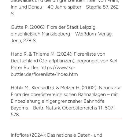
Sauwaldes und der umgrenzenden Täler von Pram,
Inn und Donau – 40 Jahre später - Stapfia 87, 262
S.
Gutte P. (2006): Flora der Stadt Leipzig,
einschließlich Markkleeberg – Weißdorn-Verlag,
Jena, 278 S.
Hand R. & Thieme M. (2024): Florenliste von
Deutschland (Gefäßpflanzen), begründet von Karl
Peter Buttler. https://www.kp-
buttler.de/florenliste/index.htm
Hohla M., Kleesadl G. & Melzer H. (2002): Neues zur
Flora der oberösterreichischen Bahnanlagen – mit
Einbeziehung einiger grenznaher Bahnhöfe
Bayerns – Beitr. Naturk. Oberösterreichs 11: 507–
578.
Infoflora (2024): Das nationale Daten- und