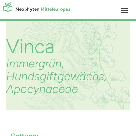
Neophyten
Mitteleuropas
Vinca
Immergrün,
Hundsgiftgewächs,
Apocynaceae
Gattung: