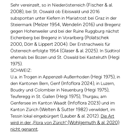
(Fischer & al.
Sehr vereinzelt, so in Niederösterreich
2008)
, bei St. Oswald ob Eibiswald und 2016
subspontan unter Kiefern in Mariatrost bei Graz in der
(Melzer 1954, Wendelin 2016)
Steiermark
und Bregenz
gegen Hohenweiler und bei der Ruine Ruggburg nächst
(Polatschek
Eichenberg bei Bregenz in Vorarlberg
2000, Dörr & Lippert 2004)
. Der Erstnachweis für
(Glaser & al. 2025)
Österreich erfolgte 1954
. In Südtirol
(Hegi
ehemals bei Bozen und St. Oswald bei Kastelruth
1975)
.
SCHWEIZ:
(Hegi 1975)
U.a. in Trogen in Appenzell-Außerrhoden
, in
(Infoflora 2024)
den Kantonen Bern, Genf
, in Luzern,
(Hegi 1975)
Boudry und Colombier in Neuenburg
,
(Hegi 1975)
Teuferegg in St. Gallen
, Thurgau, am
(Infoflora 2023)
Genfersee im Kanton Waadt
und im
(Welten & Sutter 1982)
Kanton Zürich
verwildert, im
(Lauber & al. 2012)
Tessin lokal eingebürgert
.
Die Art
(Wohlgemuth & al. 2020)
wird in der „Flora von Zürich“
nicht genannt
.