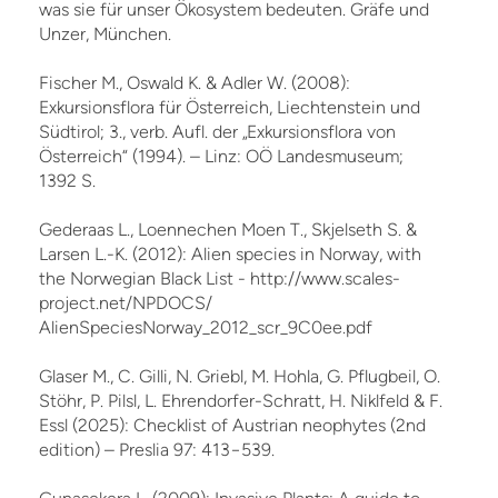
was sie für unser Ökosystem bedeuten. Gräfe und
Unzer, München.
Fischer M., Oswald K. & Adler W. (2008):
Exkursionsflora für Österreich, Liechtenstein und
Südtirol; 3., verb. Aufl. der „Exkursionsflora von
Österreich“ (1994). – Linz: OÖ Landesmuseum;
1392 S.
Gederaas L., Loennechen Moen T., Skjelseth S. &
Larsen L.-K. (2012): Alien species in Norway, with
the Norwegian Black List - http://www.scales-
project.net/NPDOCS/
AlienSpeciesNorway_2012_scr_9C0ee.pdf
Glaser M., C. Gilli, N. Griebl, M. Hohla, G. Pflugbeil, O.
Stöhr, P. Pilsl, L. Ehrendorfer-Schratt, H. Niklfeld & F.
Essl (2025): Checklist of Austrian neophytes (2nd
edition) – Preslia 97: 413−539.