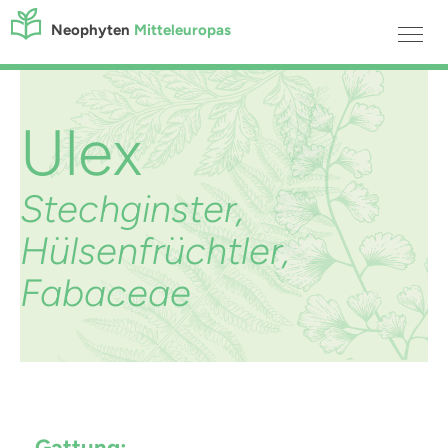
Neophyten
Mitteleuropas
Ulex
Stechginster,
Hülsenfrüchtler,
Fabaceae
Gattung: