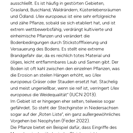
ausschließt. Es ist häufig in gestörten Gebieten,
Grasland, Buschland, Waldrändern, Küstenlebensräumen
und Ödland.
Ulex europaeus
ist eine sehr erfolgreiche
und zähe Pflanze, sobald sie sich etabliert hat, und ist
extrem wettbewerbsfähig, verdrängt kultivierte und
einheimische Pflanzen und verändert die
Bodenbedingungen durch Stickstofffixierung und
Versauerung des Bodens. Es stellt eine extreme
Brandgefahr dar, da es reichlich totes Material und
öliges, leicht entflammbares Laub und Samen gibt. Der
Boden ist oft kahl zwischen den einzelnen Pflanzen, was
die Erosion an steilen Hängen erhöht, wo
Ulex
europaeus
Gräser oder Stauden ersetzt hat. Stachelig
und meist ungenießbar, wenn sie reif ist, verringert
Ulex
(IUCN 2013)
europaeus
die Weidequalität“
.
Im Gebiet ist er hingegen eher selten, teilweise sogar
gefährdet. So steht der Stechginster in Niedersachsen
sogar auf der „Roten Liste“, ein ganz außergewöhnliches
(Feder 2022)
Vorgehen bei Neophyten
.
Die Pflanze bietet ein Beispiel dafür, dass Eingriffe des