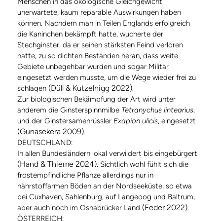
Menschen in das ökologische Gleichgewicht
unerwartete, kaum reparable Auswirkungen haben
können. Nachdem man in Teilen Englands erfolgreich
die Kaninchen bekämpft hatte, wucherte der
Stechginster, da er seinen stärksten Feind verloren
hatte, zu so dichten Beständen heran, dass weite
Gebiete unbegehbar wurden und sogar Militär
eingesetzt werden musste, um die Wege wieder frei zu
(Düll & Kutzelnigg 2022)
schlagen
.
Zur biologischen Bekämpfung der Art wird unter
anderem die Ginsterspinnmilbe
Tetranychus lintearius
,
und der Ginstersamenrüssler
Exapion ulicis
, eingesetzt
(Gunasekera 2009)
.
DEUTSCHLAND:
In allen Bundesländern lokal verwildert bis eingebürgert
(Hand & Thieme 2024)
. Sichtlich wohl fühlt sich die
frostempfindliche Pflanze allerdings nur in
nährstoffarmen Böden an der Nordseeküste, so etwa
bei Cuxhaven, Sahlenburg, auf Langeoog und Baltrum,
(Feder 2022)
aber auch noch im Osnabrücker Land
.
ÖSTERREICH: