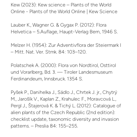
Kew (2023): Kew science – Plants of the World
Online - Plants of the World Online | Kew Science
Lauber K., Wagner G. & Gygax P. (2012): Flora
Helvetica – 5.Auflage, Haupt-Verlag Bern, 1946 S.
Melzer H. (1954): Zur Adventivflora der Steiermark I
– Mitt. Nat. Ver. Stmk. 84: 103–120.
Polatschek A. (2000): Flora von Nordtirol, Osttirol
und Vorarlberg, Bd. 3. — Tiroler Landesmuseum
Ferdinandeum, Innsbruck. 1354 S.
Pyšek P., Danihelka J., Sádlo J., Chrtek J. jr., Chytrý
M., Jarošík V., Kaplan Z., Krahulec F., Moravcová L.,
Pergl J., Štajerová K. & Tichý L. (2012): Catalogue of
alien plants of the Czech Re­public (2nd edition):
checklist update, taxonomic diversity and invasion
patterns. – Preslia 84: 155–255.