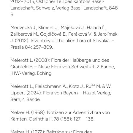
2012−2015, Östlicher Teil des Kantons Basel-
Landschaft, Schweiz, Verlag Basel-Landschaft, 848
S.
Medvecká J., Kliment J., Májeková J., Halada Ľ.,
Zaliberová M., Gojdičová E., Feráková V. & Jarolímek
J. (2012): Inventory of the alien flora of Slovakia. –
Preslia 84: 257–309.
Meierott L. (2008): Flora der Haßberge und des
Grabfeldes – Neue Flora von Schweifurt. 2 Bände,
IHW-Verlag, Eching.
Meierott L., Fleischmann A., Klotz J., Ruff M. & W.
Lippert (2024): Flora von Bayern – Haupt Verlag,
Bern, 4 Bände.
Melzer H. (1968): Notizen zur Adventivflora von
Kärnten. Carinthia II, 78 (158): 127—138.
Melzer H. (1972): Beiträge zur Flora des