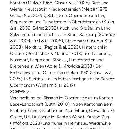
(Melzer 1968, Glaser & al. 2025)
Kärnten
, Retz und
(Melzer 1972,
Wiener Neustadt in Niederösterreich
Glaser & al. 2025)
, Schalchen, Obernberg am Inn,
(Stöhr
Gopperding und Tumeltsham in Oberösterreich
& al. 2006, Grims 2008)
, Kuchl und Großarl im Land
(Schröck
Salzburg und mehrfach in der Stadt Salzburg
& al. 2004, Pilsl & al. 2008)
(Fischer & al.
, Steiermark
2008)
(Pagitz & al. 2023)
, Nordtirol
, Hinterbichl in
(Polatschek & Neuner 2013)
Osttirol
und Laaerberg,
Nussdorf, Leopoldau, Stadlau, Hirschstetten und
(Adler & Mrkvicka 2003)
Breitenlee in Wien
. Der
(Glaser & al.
Erstnachweis für Österreich erfolgte 1931
2025)
. In Südtirol u.a. im Mittelvinschgau beim Schloss
(Wilhalm & al. 2017)
Obermontan
.
SCHWEIZ:
Vereinzelt, so bei Sissach im Oberbaselbiet im Kanton
(Lüthi 2018)
Basel-Landschaft
, in den Kantonen Bern,
Freiburg, Genf, Graubünden, Neuenburg, Obwalden, St.
Gallen, Uri, Lausanne im Kanton Waadt, Kanton Zug
(Infoflora 2023)
und früher in Helmhaus, Werdmühle