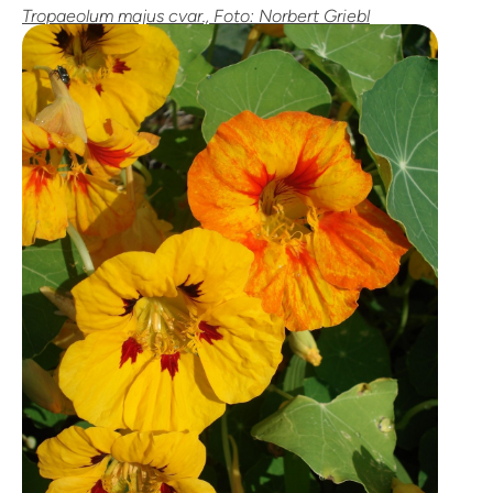
Tropaeolum majus cvar., Foto: Norbert Griebl