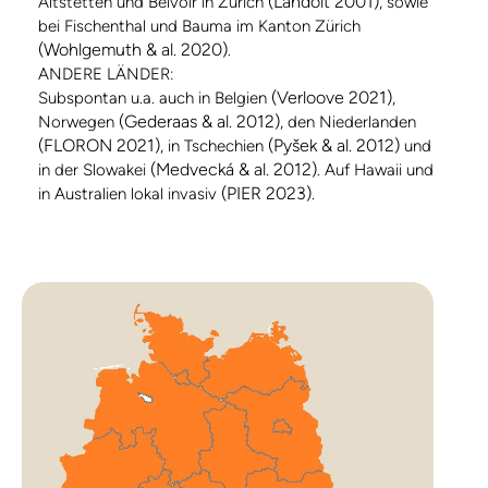
(Landolt 2001)
Altstetten und Belvoir in Zürich
, sowie
bei Fischenthal und Bauma im Kanton Zürich
(Wohlgemuth & al. 2020)
.
ANDERE LÄNDER:
(Verloove 2021)
Subspontan u.a. auch in Belgien
,
(Gederaas & al. 2012)
Norwegen
, den Niederlanden
(FLORON 2021)
(Pyšek & al. 2012)
, in Tschechien
und
(Medvecká & al. 2012)
in der Slowakei
. Auf Hawaii und
(PIER 2023)
in Australien lokal invasiv
.