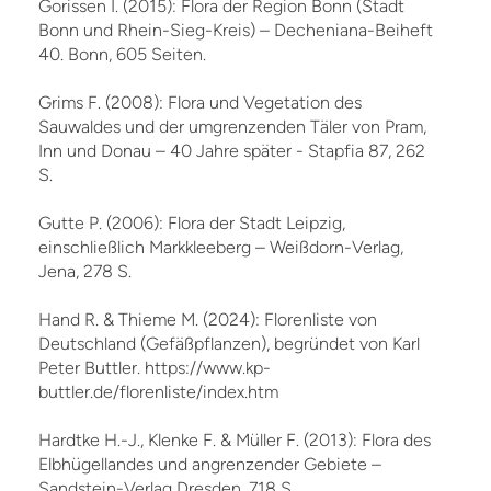
Gorissen I. (2015): Flora der Region Bonn (Stadt
Bonn und Rhein-Sieg-Kreis) – Decheniana-Beiheft
40. Bonn, 605 Seiten.
Grims F. (2008): Flora und Vegetation des
Sauwaldes und der umgrenzenden Täler von Pram,
Inn und Donau – 40 Jahre später - Stapfia 87, 262
S.
Gutte P. (2006): Flora der Stadt Leipzig,
einschließlich Markkleeberg – Weißdorn-Verlag,
Jena, 278 S.
Hand R. & Thieme M. (2024): Florenliste von
Deutschland (Gefäßpflanzen), begründet von Karl
Peter Buttler. https://www.kp-
buttler.de/florenliste/index.htm
Hardtke H.-J., Klenke F. & Müller F. (2013): Flora des
Elbhügellandes und angrenzender Gebiete –
Sandstein-Verlag Dresden. 718 S.