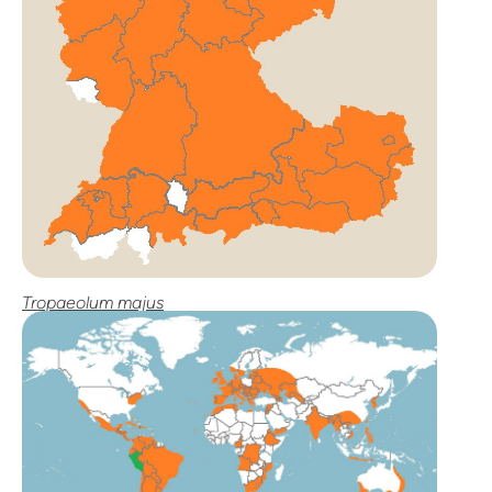
Tropaeolum majus