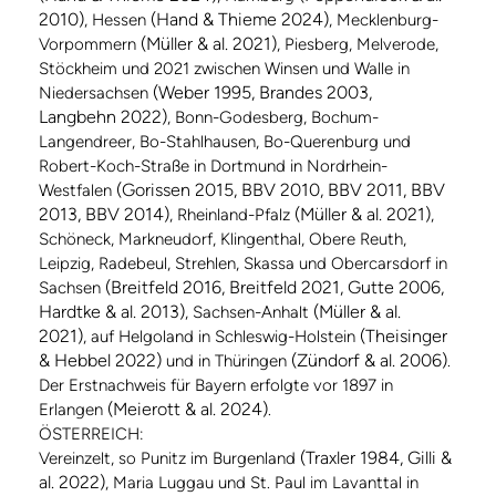
2010)
(Hand & Thieme 2024)
, Hessen
, Mecklenburg-
(Müller & al. 2021)
Vorpommern
, Piesberg, Melverode,
Stöckheim und 2021 zwischen Winsen und Walle in
(Weber 1995, Brandes 2003,
Niedersachsen
Langbehn 2022)
, Bonn-Godesberg, Bochum-
Langendreer, Bo-Stahlhausen, Bo-Querenburg und
Robert-Koch-Straße in Dortmund in Nordrhein-
(Gorissen 2015, BBV 2010, BBV 2011, BBV
Westfalen
2013, BBV 2014)
(Müller & al. 2021)
, Rheinland-Pfalz
,
Schöneck, Markneudorf, Klingenthal, Obere Reuth,
Leipzig, Radebeul, Strehlen, Skassa und Obercarsdorf in
(Breitfeld 2016, Breitfeld 2021, Gutte 2006,
Sachsen
Hardtke & al. 2013)
(Müller & al.
, Sachsen-Anhalt
2021)
(Theisinger
, auf Helgoland in Schleswig-Holstein
& Hebbel 2022)
(Zündorf & al. 2006)
und in Thüringen
.
Der Erstnachweis für Bayern erfolgte vor 1897 in
(Meierott & al. 2024)
Erlangen
.
ÖSTERREICH:
(Traxler 1984, Gilli &
Vereinzelt, so Punitz im Burgenland
al. 2022)
, Maria Luggau und St. Paul im Lavanttal in