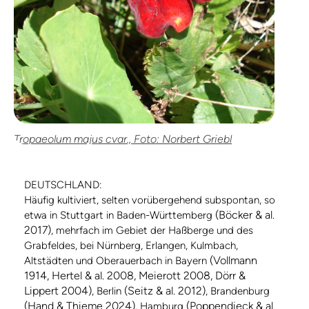
Tropaeolum majus cvar., Foto: Norbert Griebl
DEUTSCHLAND:
Häufig kultiviert, selten vorübergehend subspontan, so
(Böcker & al.
etwa in Stuttgart in Baden-Württemberg
2017)
, mehrfach im Gebiet der Haßberge und des
Grabfeldes, bei Nürnberg, Erlangen, Kulmbach,
(Vollmann
Altstädten und Oberauerbach in Bayern
1914, Hertel & al. 2008, Meierott 2008, Dörr &
Lippert 2004)
(Seitz & al. 2012)
, Berlin
, Brandenburg
(Hand & Thieme 2024)
(Poppendieck & al.
, Hamburg