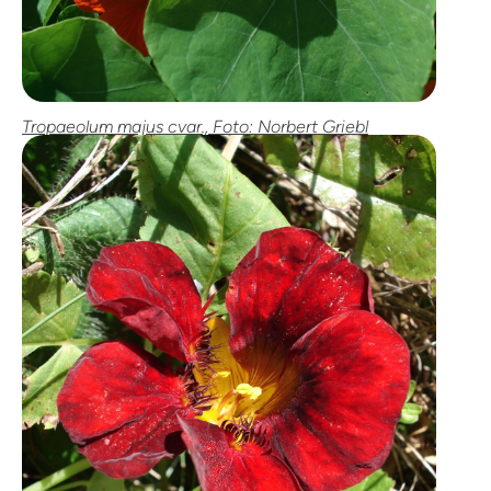
Tropaeolum majus cvar., Foto: Norbert Griebl