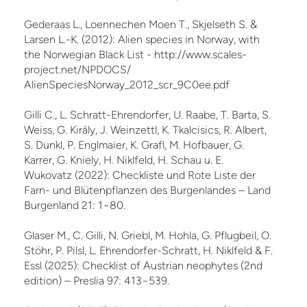
Gederaas L., Loennechen Moen T., Skjelseth S. &
Larsen L.-K. (2012): Alien species in Norway, with
the Norwegian Black List - http://www.scales-
project.net/NPDOCS/
AlienSpeciesNorway_2012_scr_9C0ee.pdf
Gilli C., L. Schratt-Ehrendorfer, U. Raabe, T. Barta, S.
Weiss, G. Király, J. Weinzettl, K. Tkalcisics, R. Albert,
S. Dunkl, P. Englmaier, K. Grafl, M. Hofbauer, G.
Karrer, G. Kniely, H. Niklfeld, H. Schau u. E.
Wukovatz (2022): Checkliste und Rote Liste der
Farn- und Blütenpflanzen des Burgenlandes – Land
Burgenland 21: 1−80.
Glaser M., C. Gilli, N. Griebl, M. Hohla, G. Pflugbeil, O.
Stöhr, P. Pilsl, L. Ehrendorfer-Schratt, H. Niklfeld & F.
Essl (2025): Checklist of Austrian neophytes (2nd
edition) – Preslia 97: 413−539.