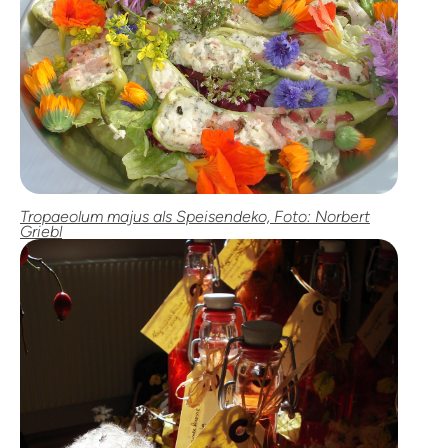
Tropaeolum majus als Speisendeko, Foto: Norbert
Griebl