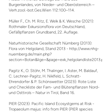
Burgenlandes, von Nieder- und Oberösterreich –
Verh.zool.-bot.Ges.Wien 112:100–114.
Müller F., Ch. M. Ritz, E. Welk & K. Wesche (2021):
Rothmaler Exkursionsflora von Deutschland,
Gefäßpflanzen Grundband, 22. Auflage.
Naturhistorische Gesellschaft Nürnberg (2013):
Flora von Helgoland, Stand 2013 - http://www.nhg-
nuernberg.de/main.php?
section=Botan&lige=&page=exk_helgolandliste2013.php
Pagitz K., O. Stöhr, M. Thalinger, I. Aster, M. Baldauf,
C. Lechner-Pagitz, H. Niklfeld, L. Schratt-
Ehrendorfer & P. Schönswetter (2023): Rote Liste
und Checkliste der Farn- und Blütenpflanzen Nord-
und Osttirols – Natur in Tirol, Band 16.
PIER (2023): Pacific Island Ecosystgems at Risk -
Tropaeolum majus: info from PIER (PIER species