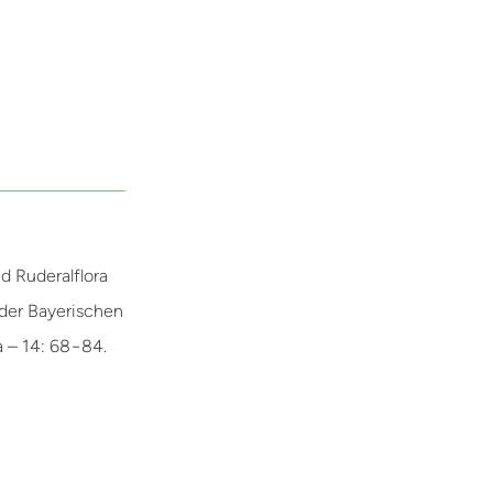
d Ruderalflora
 der Bayerischen
a – 14: 68−84.