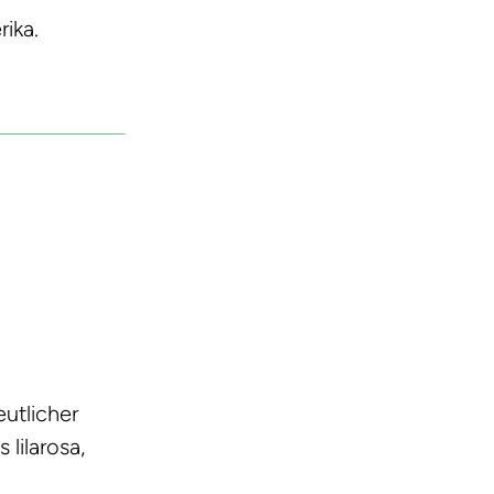
ika.
utlicher
 lilarosa,