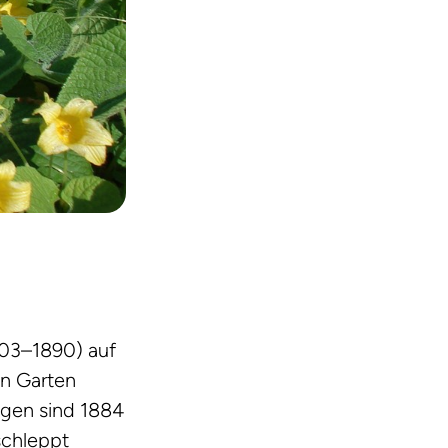
803–1890) auf
en Garten
ngen sind 1884
schleppt