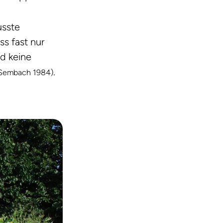
usste
ss fast nur
d keine
.
 Sembach 1984)