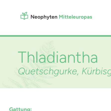
Neophyten
Mitteleuropas
Thladiantha
Quetschgurke, Kürbis
Gattung: