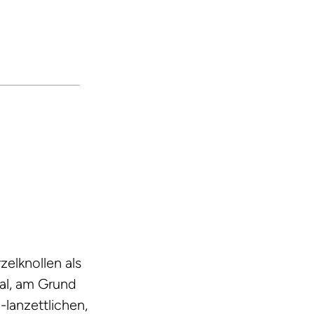
elknollen als
val, am Grund
-lanzettlichen,