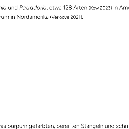
mia
und
Patradoria
, etwa 128 Arten
in Ame
(Kew 2023)
trum in Nordamerika
.
(Verloove 2021)
s purpurn gefärbten, bereiften Stängeln und schm