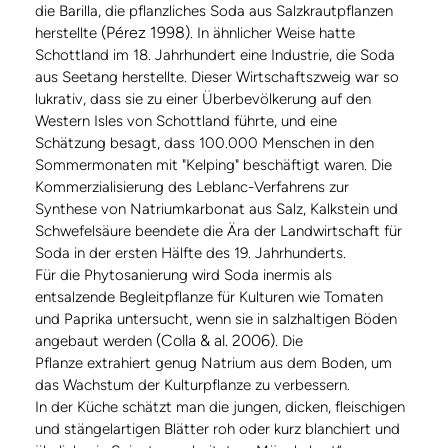
die Barilla, die pflanzliches Soda aus Salzkrautpflanzen
(Pérez 1998)
herstellte
. In ähnlicher Weise hatte
Schottland im 18. Jahrhundert eine Industrie, die Soda
aus Seetang herstellte. Dieser Wirtschaftszweig war so
lukrativ, dass sie zu einer Überbevölkerung auf den
Western Isles von Schottland führte, und eine
Schätzung besagt, dass 100.000 Menschen in den
Sommermonaten mit "Kelping" beschäftigt waren. Die
Kommerzialisierung des Leblanc-Verfahrens zur
Synthese von Natriumkarbonat aus Salz, Kalkstein und
Schwefelsäure beendete die Ära der Landwirtschaft für
Soda in der ersten Hälfte des 19. Jahrhunderts.
Für die Phytosanierung wird Soda inermis als
entsalzende Begleitpflanze für Kulturen wie Tomaten
und Paprika untersucht, wenn sie in salzhaltigen Böden
(Colla & al. 2006).
angebaut werden
Die
Pflanze extrahiert genug Natrium aus dem Boden, um
das Wachstum der Kulturpflanze zu verbessern.
In der Küche schätzt man die jungen, dicken, fleischigen
und stängelartigen Blätter roh oder kurz blanchiert und