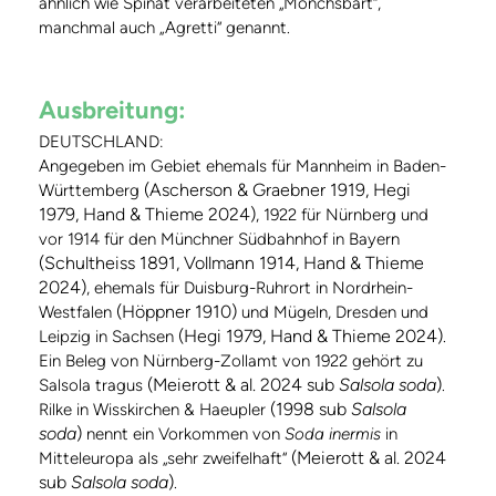
ähnlich wie Spinat verarbeiteten „Mönchsbart“,
manchmal auch „Agretti“ genannt.
Ausbreitung:
DEUTSCHLAND:
Angegeben im Gebiet ehemals für Mannheim in Baden-
(Ascherson & Graebner 1919, Hegi
Württemberg
1979, Hand & Thieme 2024)
, 1922 für Nürnberg und
vor 1914 für den Münchner Südbahnhof in Bayern
(Schultheiss 1891, Vollmann 1914, Hand & Thieme
2024)
, ehemals für Duisburg-Ruhrort in Nordrhein-
(Höppner 1910)
Westfalen
und Mügeln, Dresden und
(Hegi 1979, Hand & Thieme 2024)
Leipzig in Sachsen
.
Ein Beleg von Nürnberg-Zollamt von 1922 gehört zu
(Meierott & al. 2024 sub
Salsola soda
)
Salsola tragus
.
(1998 sub
Salsola
Rilke in Wisskirchen & Haeupler
soda
)
nennt ein Vorkommen von
Soda inermis
in
(Meierott & al. 2024
Mitteleuropa als „sehr zweifelhaft“
sub
Salsola soda
)
.