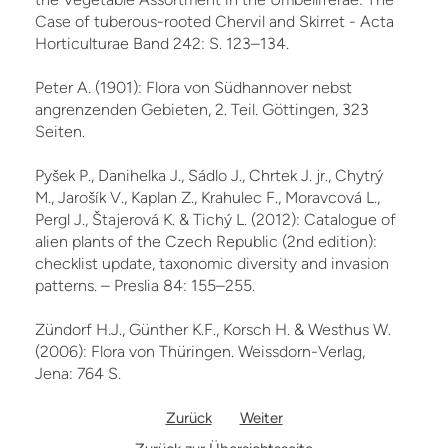
Case of tuberous-rooted Chervil and Skirret - Acta
Horticulturae Band 242: S. 123–134.
Peter A. (1901): Flora von Südhannover nebst
angrenzenden Gebieten, 2. Teil. Göttingen, 323
Seiten.
Pyšek P., Danihelka J., Sádlo J., Chrtek J. jr., Chytrý
M., Jarošík V., Kaplan Z., Krahulec F., Moravcová L.,
Pergl J., Štajerová K. & Tichý L. (2012): Catalogue of
alien plants of the Czech Re­public (2nd edition):
checklist update, taxonomic diversity and invasion
patterns. – Preslia 84: 155–255.
Zündorf H.J., Günther K.F., Korsch H. & Westhus W.
(2006): Flora von Thüringen. Weissdorn-Verlag,
Jena: 764 S.
Zurück
Weiter