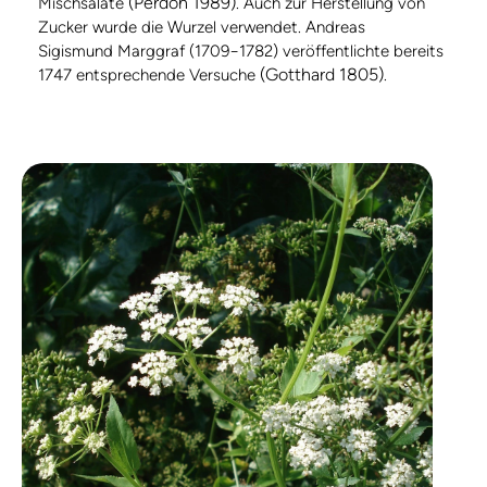
(Pérdon 1989)
Mischsalate
. Auch zur Herstellung von
Zucker wurde die Wurzel verwendet. Andreas
Sigismund Marggraf (1709−1782) veröffentlichte bereits
(Gotthard 1805)
1747 entsprechende Versuche
.