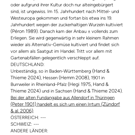
oder aufgrund ihrer Kultur doch nur alteingebürgert
sind, ist ungewiss. Im 15. Jahrhundert nach Mittel- und
Westeuropa gekommen und fortan bis etwa ins 19.
Jahrhundert wegen der zuckerhaltigen Wurzeln kultiviert
(Péron 1989)
. Danach kam der Anbau ± vollends zum
Erliegen. Sie wird gegenwärtig in sehr kleinem Rahmen
wieder als Alternativ-Gemüse kultiviert und findet sich
vor allem als Saatgut im Handel. Tritt vor allem mit
Gartenabfällen gelegentlich verschleppt auf.
DEUTSCHLAND:
(Hand &
Unbeständig, so in Baden-Württemberg
Thieme 2024)
(Hemm 2008)
, Hessen
, 1901 in
(Hegi 1975, Hand &
Burrweiler in Rheinland-Pfalz
Thieme 2024)
(Hand & Thieme 2024)
und in Sachsen
.
Bei der alten Fundangabe aus Allendorf in Thüringen
(Peter 1901)
(Zündorf
handelt es sich um einen Irrtum
& al. 2006)
.
ÖSTERREICH: ---
SCHWEIZ: ---
ANDERE LÄNDER: