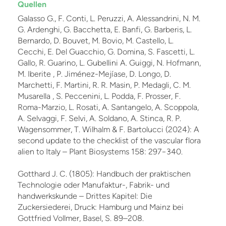
Quellen
Galasso G., F. Conti, L. Peruzzi, A. Alessandrini, N. M.
G. Ardenghi, G. Bacchetta, E. Banfi, G. Barberis, L.
Bernardo, D. Bouvet, M. Bovio, M. Castello, L.
Cecchi, E. Del Guacchio, G. Domina, S. Fascetti, L.
Gallo, R. Guarino, L. Gubellini A. Guiggi, N. Hofmann,
M. Iberite , P. Jiménez-Mejíase, D. Longo, D.
Marchetti, F. Martini, R. R. Masin, P. Medagli, C. M.
Musarella , S. Peccenini, L. Podda, F. Prosser, F.
Roma-Marzio, L. Rosati, A. Santangelo, A. Scoppola,
A. Selvaggi, F. Selvi, A. Soldano, A. Stinca, R. P.
Wagensommer, T. Wilhalm & F. Bartolucci (2024): A
second update to the checklist of the vascular flora
alien to Italy – Plant Biosystems 158: 297−340.
Gotthard J. C. (1805): Handbuch der praktischen
Technologie oder Manufaktur-, Fabrik- und
handwerkskunde – Drittes Kapitel: Die
Zuckersiederei, Druck: Hamburg und Mainz bei
Gottfried Vollmer, Basel, S. 89–208.