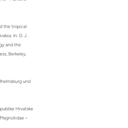
d the tropical
bia. In: D. J.
ogy and the
ess, Berkeley,
ilhelmsburg und
Republike Hrvatske
 Magnoliidae –