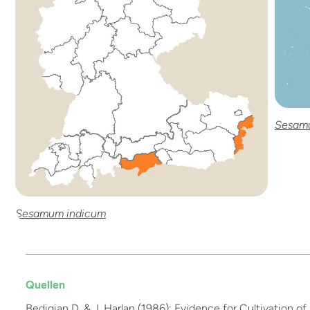
Sesam
Sesamum indicum
Quellen
Bedigian D. & J. Harlan (1986): Evidence for Cultivation o