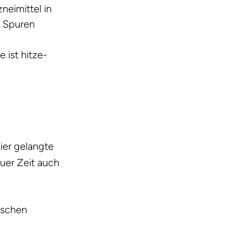
neimittel in
n Spuren
 ist hitze-
hier gelangte
euer Zeit auch
tschen