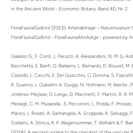
in the Ancient World - Economic Botany. Band 40, Nr. 2
FloraFaunaSüdtirol (2023): Artenabfrage – Naturmuseum S
FloraFaunaSüdtirol - FloraFaunaAltoAdige - powered by 
Galasso G., F. Conti, L. Peruzzi, A. Alessandrini, N. M. G. Ar
Bacchetta, E. Banfi, G. Barberis, L. Bernardo, D. Bouvet, M. 
Castello, L. Cecchi, E. Del Guacchio, G. Domina, S. Fascetti,
R. Guarino, L. Gubellini A. Guiggi, N. Hofmann, M. Iberite , P
Jiménez-Mejíase, D. Longo, D. Marchetti, F. Martini, R. R. Ma
Medagli, C. M. Musarella , S. Peccenini, L. Podda, F. Prosser
Marzio, L. Rosati, A. Santangelo, A. Scoppola, A. Selvaggi, F.
Soldano, A. Stinca, R. P. Wagensommer, T. Wilhalm & F. Bar
(2024): A second update to the checklist of the vascular fl