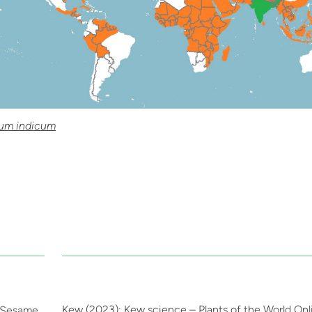
um indicum
Kew (2023): Kew science – Plants of the World Onli
f Sesame