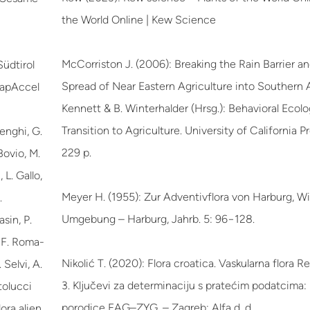
the World Online | Kew Science
McCorriston J. (2006): Breaking the Rain Barrier an
üdtirol
Spread of Near Eastern Agriculture into Southern Ara
mapAccel
Kennett & B. Winterhalder (Hrsg.): Behavioral Ecol
Transition to Agriculture. University of California Pr
denghi, G.
229 p.
Bovio, M.
 L. Gallo,
Meyer H. (1955): Zur Adventivflora von Harburg, W
.
Umgebung – Harburg, Jahrb. 5: 96−128.
sin, P.
, F. Roma-
Nikolić T. (2020): Flora croatica. Vaskularna flora 
 Selvi, A.
3. Ključevi za determinaciju s pratećim podatcima:
tolucci
porodice FAG–ZYG. – Zagreb: Alfa d. d.
ora alien