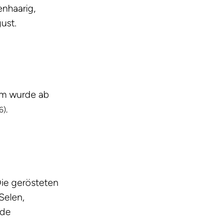
enhaarig,
ust.
am wurde ab
.
6)
ie gerösteten
Selen,
nde