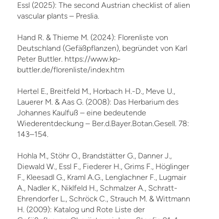
Essl (2025): The second Austrian checklist of alien
vascular plants – Preslia.
Hand R. & Thieme M. (2024): Florenliste von
Deutschland (Gefäßpflanzen), begründet von Karl
Peter Buttler. https://www.kp-
buttler.de/florenliste/index.htm
Hertel E., Breitfeld M., Horbach H.-D., Meve U.,
Lauerer M. & Aas G. (2008): Das Herbarium des
Johannes Kaulfuß – eine bedeutende
Wiederentdeckung – Ber.d.Bayer.Botan.Gesell. 78:
143–154.
Hohla M., Stöhr O., Brandstätter G., Danner J.,
Diewald W., Essl F., Fiederer H., Grims F., Höglinger
F., Kleesadl G., Kraml A.G., Lenglachner F., Lugmair
A., Nadler K., Niklfeld H., Schmalzer A., Schratt-
Ehrendorfer L., Schröck C., Strauch M. & Wittmann
H. (2009): Katalog und Rote Liste der