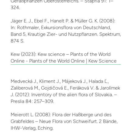
Gefäßpflanzen Oberösterreichs. – Stapfia 91: 1–
324.
Jäger E. J., Ebel F., Hanelt P. & Müller G. K. (2008):
In: Rothmaler, Exkursionsflora von Deutschland,
Band 5, Krautige Zier- und Nutzpflanzen. Spektrum,
874 S.
Kew (2023): Kew science – Plants of the World
Online - Plants of the World Online | Kew Science
Medvecká J., Kliment J., Májeková J., Halada Ľ.,
Zaliberová M., Gojdičová E., Feráková V. & Jarolímek
J. (2012): Inventory of the alien flora of Slovakia. –
Preslia 84: 257–309.
Meierott L. (2008): Flora der Haßberge und des
Grabfeldes – Neue Flora von Schweifurt. 2 Bände,
IHW-Verlag, Eching.