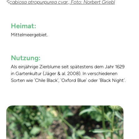
Scabiosa atropurpurea cvar., Foto: Norbert Griebl
Heimat:
Mittelmeergebiet.
Nutzung:
Als einjährige Zierblume seit spätestens dem Jahr 1629
in Gartenkultur (Jäger & al. 2008). In verschiedenen
Sorten wie `Chile Black´, `Oxford Blue´ oder `Black Night´.