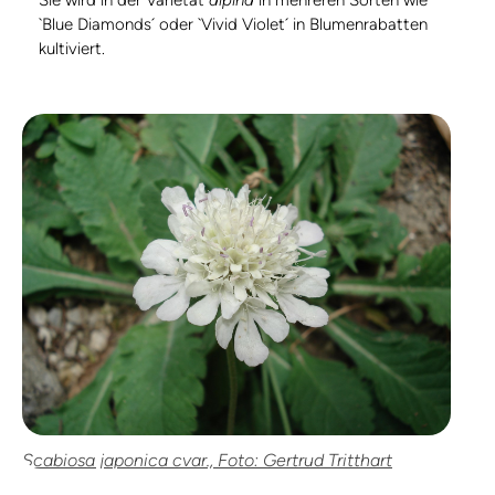
Sie wird in der Varietät
alpina
in mehreren Sorten wie
`Blue Diamonds´ oder `Vivid Violet´ in Blumenrabatten
kultiviert.
Scabiosa japonica cvar., Foto: Gertrud Tritthart