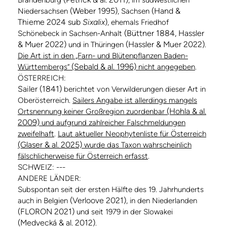
(Weber 1995)
(Hand &
Niedersachsen
, Sachsen
Thieme 2024 sub
Sixalix
)
, ehemals Friedhof
(Büttner 1884, Hassler
Schönebeck in Sachsen-Anhalt
& Muer 2022)
(Hassler & Muer 2022)
und in Thüringen
.
Die Art ist in den „Farn- und Blütenpflanzen Baden-
(Sebald & al. 1996)
Württembergs“
nicht angegeben
.
ÖSTERREICH:
Sailer (1841)
berichtet von Verwilderungen dieser Art in
Oberösterreich.
Sailers Angabe ist allerdings mangels
(Hohla & al.
Ortsnennung keiner Großregion zuordenbar
2009)
und aufgrund zahlreicher Falschmeldungen
zweifelhaft
.
Laut aktueller Neophytenliste für Österreich
(Glaser & al. 2025)
wurde das Taxon wahrscheinlich
fälschlicherweise für Österreich erfasst
.
SCHWEIZ: ---
ANDERE LÄNDER:
Subspontan seit der ersten Hälfte des 19. Jahrhunderts
(Verloove 2021)
auch in Belgien
, in den Niederlanden
(FLORON 2021)
und seit 1979 in der Slowakei
(Medvecká & al. 2012)
.