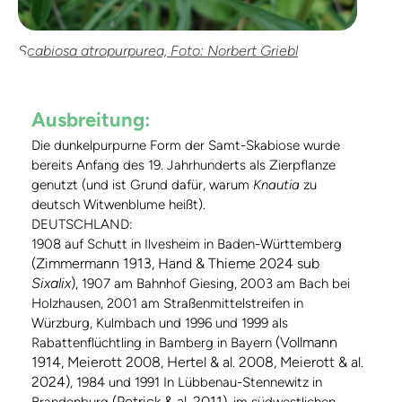
Scabiosa atropurpurea, Foto: Norbert Griebl
Ausbreitung:
Die dunkelpurpurne Form der Samt-Skabiose wurde
bereits Anfang des 19. Jahrhunderts als Zierpflanze
genutzt (und ist Grund dafür, warum
Knautia
zu
deutsch Witwenblume heißt).
DEUTSCHLAND:
1908 auf Schutt in Ilvesheim in Baden-Württemberg
(Zimmermann 1913, Hand & Thieme 2024 sub
Sixalix
)
, 1907 am Bahnhof Giesing, 2003 am Bach bei
Holzhausen, 2001 am Straßenmittelstreifen in
Würzburg, Kulmbach und 1996 und 1999 als
(Vollmann
Rabattenflüchtling in Bamberg in Bayern
1914, Meierott 2008, Hertel & al. 2008, Meierott & al.
2024)
, 1984 und 1991 In Lübbenau-Stennewitz in
(Petrick & al. 2011)
Brandenburg
, im südwestlichen