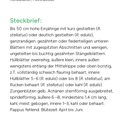
Steckbrief:
Bis 50 cm hohe Einjährige mit kurz gestielten (
R.
stellatus
) oder deutlich gestielten (
R. edulis
),
ganzrandigen, gezähnten oder fiederteiligen unteren
Blättern mit zugespitzten Abschnitten und wenigen,
ungeteilten bis buchtig gezähnten Stängelblättern.
Hüllblätter zweireihig, äußere klein, innere außen
wenigstens entlang der Mittelrippe oder oben borstig,
z.T. vollständig schwach flaumig behaart, innere
Hüllblätter 5−6 (
R. edulis
) oder bis 8 (
R. stellatus
), am
Rücken behaart (
R. stellatus
) oder kahl (
R. edulis
).
Zungenblüten gelb. Achänen sternförmig ausgebreitet,
spindelförmig, äußere 6 –8, mindestens 1,4 cm lang,
kahl, meist gebogen, innere 1–3, kahl oder behaart.
Pappus fehlend. Blütezeit April bis Juni.