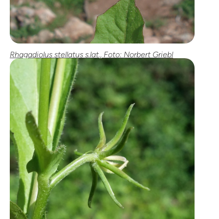
Rhagadiolus stellatus s.lat., Foto: Norbert Griebl