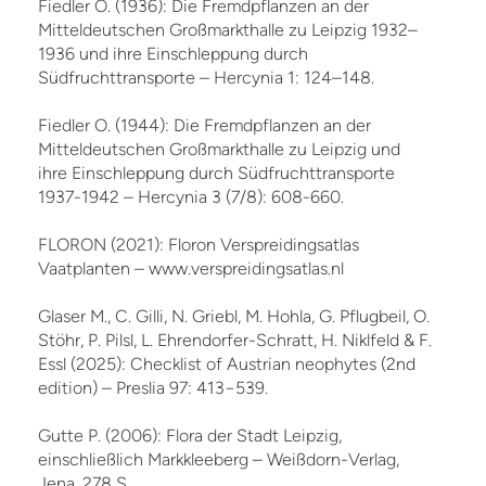
Fiedler O. (1936): Die Fremdpflanzen an der
Mitteldeutschen Großmarkthalle zu Leipzig 1932–
1936 und ihre Einschleppung durch
Südfruchttransporte – Hercynia 1: 124–148.
Fiedler O. (1944): Die Fremdpflanzen an der
Mitteldeutschen Großmarkthalle zu Leipzig und
ihre Einschleppung durch Südfruchttransporte
1937-1942 – Hercynia 3 (7/8): 608-660.
FLORON (2021): Floron Verspreidingsatlas
Vaatplanten – www.verspreidingsatlas.nl
Glaser M., C. Gilli, N. Griebl, M. Hohla, G. Pflugbeil, O.
Stöhr, P. Pilsl, L. Ehrendorfer-Schratt, H. Niklfeld & F.
Essl (2025): Checklist of Austrian neophytes (2nd
edition) – Preslia 97: 413−539.
Gutte P. (2006): Flora der Stadt Leipzig,
einschließlich Markkleeberg – Weißdorn-Verlag,
Jena, 278 S.