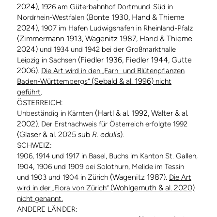
2024)
, 1926 am Güterbahnhof Dortmund-Süd in
(Bonte 1930, Hand & Thieme
Nordrhein-Westfalen
2024)
, 1907 im Hafen Ludwigshafen in Rheinland-Pfalz
(Zimmermann 1913, Wagenitz 1987, Hand & Thieme
2024)
und 1934 und 1942 bei der Großmarkthalle
(Fiedler 1936, Fiedler 1944, Gutte
Leipzig in Sachsen
2006)
.
Die Art wird in den „Farn- und Blütenpflanzen
(Sebald & al. 1996)
Baden-Württembergs“
nicht
geführt
.
ÖSTERREICH:
(Hartl & al. 1992, Walter & al.
Unbeständig in Kärnten
2002)
. Der Erstnachweis für Österreich erfolgte 1992
(Glaser & al. 2025 sub
R. edulis
)
.
SCHWEIZ:
1906, 1914 und 1917 in Basel, Buchs im Kanton St. Gallen,
1904, 1906 und 1909 bei Solothurn, Melide im Tessin
(Wagenitz 1987)
und 1903 und 1904 in Zürich
.
Die Art
(Wohlgemuth & al. 2020)
wird in der „Flora von Zürich“
nicht genannt.
ANDERE LÄNDER: