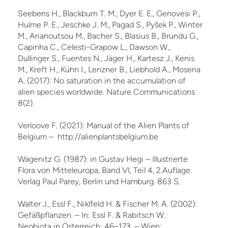
Seebens H., Blackburn T. M., Dyer E. E., Genovesi P.,
Hulme P. E., Jeschke J. M., Pagad S., Pyšek P., Winter
M., Arianoutsou M., Bacher S., Blasius B., Brundu G.,
Capinha C., Celesti-Grapow L., Dawson W.,
Dullinger S., Fuentes N., Jäger H., Kartesz J., Kenis
M., Kreft H., Kühn I., Lenzner B., Liebhold A., Mosena
A. (2017): No saturation in the accumulation of
alien species worldwide. Nature Communications
8(2).
Verloove F. (2021): Manual of the Alien Plants of
Belgium – http://alienplantsbelgium.be
Wagenitz G. (1987): in Gustav Hegi – Illustrierte
Flora von Mitteleuropa, Band VI, Teil 4, 2.Auflage.
Verlag Paul Parey, Berlin und Hamburg. 863 S.
Walter J., Essl F., Niklfeld H. & Fischer M. A. (2002):
Gefäßpflanzen. – In: Essl F. & Rabitsch W.:
Neobiota in Österreich: 46–173. – Wien: