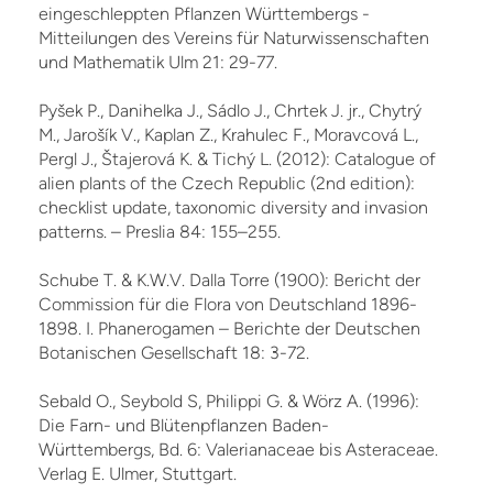
eingeschleppten Pflanzen Württembergs -
Mitteilungen des Vereins für Naturwissenschaften
und Mathematik Ulm 21: 29-77.
Pyšek P., Danihelka J., Sádlo J., Chrtek J. jr., Chytrý
M., Jarošík V., Kaplan Z., Krahulec F., Moravcová L.,
Pergl J., Štajerová K. & Tichý L. (2012): Catalogue of
alien plants of the Czech Re­public (2nd edition):
checklist update, taxonomic diversity and invasion
patterns. – Preslia 84: 155–255.
Schube T. & K.W.V. Dalla Torre (1900): Bericht der
Commission für die Flora von Deutschland 1896-
1898. I. Phanerogamen – Berichte der Deutschen
Botanischen Gesellschaft 18: 3-72.
Sebald O., Seybold S, Philippi G. & Wörz A. (1996):
Die Farn- und Blütenpflanzen Baden-
Württembergs, Bd. 6: Valerianaceae bis Asteraceae.
Verlag E. Ulmer, Stuttgart.