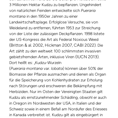
3 Millionen Hektar Kudzu zu bepflanzen. Ungehindert
von natürlichen Feinden entwickelte sich
Pueraria
montana
in den 1950er Jahren zu einer
Landwirtschaftsplage. Erfolglose Versuche, sie von
Weideland zu entfernen, führten 1953 zur Streichung
von der Liste der zulässigen Deckpflanzen. 1998 listete
der US-Kongress die Art als Federal Noxious Weed
(Britton & al. 2002, Hickman 2007, CABI 2022)
. Die
Art zählt zu den weltweit 100 schlimmsten invasiven
(IUCN 2013)
gebietsfremden Arten, inklusive Viren
.
Dort heißt es: „Kudzu-Wurzeln
(
Pueraria montana
var.
lobata
) können über 50% der
Biomasse der Pflanze ausmachen und dienen als Organ
für die Speicherung von Kohlenhydraten zur Erholung
nach Störungen und erschweren die Bekämpfung mit
Herbiziden. Nur im Osten der Vereinigten Staaten gilt
Kudzu als ernstzunehmender Schädling, obwohl er auch
in Oregon im Nordwesten der USA, in Italien und der
Schweiz sowie in einem Befall am Nordufer des Eriesees
in Kanada verbreitet ist. Kudzu gilt als eingebürgert in