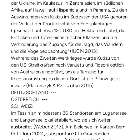
der Ukraine, im Kaukasus, in Zentralasien, im südlichen
Afrika, auf Hawaii, auf Hispaniola und in Panama. Zu den
Auswirkungen von Kudzu im Südosten der USA gehören
der Verlust der Produktivität von Forstplantagen
(geschätzt auf etwa 120 USD pro Hektar und Jahr), das
Ersticken und Töten einheimischer Pflanzen und die
Verhinderung des Zugangs für die Jagd, das Wandern
(IUCN 2013)
und die Vogelbeobachtung“
.
Während des Zweiten Weltkrieges wurde Kudzu von
den US-Streitkräften nach Vanuatu und Fidschi östlich
von Australien eingeführt, um als Tarnung für
Kriegsausrüstung zu dienen. Dort ist die Pflanze jetzt
(Mazurczyk & Rzeszutko 2015)
invasiv
.
DEUTZSCHLAND: ---
ÖSTERREICH: ---
SCHWEIZ:
Im Tessin an mindestens 30 Standorten am Luganersee
und Langensee lokal etabliert, wo sie sich weiter
(Weber 2013)
ausbreitet
. Am Bielersee im Kanton Bern
(Infoflora 2024, subspontan?)
. In Graubünden