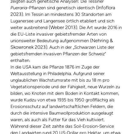
zeigten auch genetische Analysen: Die Tessiner
(Infoflora
Pueraria
-Pflanzen sind genetisch identisch
2023)
. Im Tessin an mindestens 30 Standorten am
Luganersee und Langensee örtlich etabliert und sich
(Weber 2013)
weiter ausbreitend
. Die Art wurde 2016 in
die EU-Liste invasiver gebietsfremder Arten von
(Nehring &
unionsweiter Bedeutung aufgenommen
Skowronek 2023).
Auch in der „Schwarzen Liste der
gebietsfremden invasiven Pflanzen der Schweiz“
enthalten.
In die USA kam die Pflanze 1876 im Zuge der
Weltausstellung in Philadelphia. Aufgrund seiner
unglaublichen Wachstumsrate mit bis zu 18 m pro
Vegetationsperiode und der Fähigkeit, neue Wurzeln zu
bilden, wo Knoten mit dem Boden in Kontakt kommen,
wurde Kudzu von etwa 1935 bis 1950 großflächig als
Erosionsschutz auf landwirtschaftlichen Feldern, die
durch die intensive Baumwollproduktion ausgelaugt
waren, als auch als Futter für das Vieh kultiviert.
Während dieser Zeit zahlte das Soil-Erosion-Service
den Landwirten rund 20 US-Dollar pro Hektar, um etwa