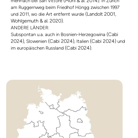
(Möhl & al. 2014)
mehrfach bei San Vittore
. In Zürich
am Ruggernweg beim Friedhof Höngg zwischen 1997
(Landolt 2001,
und 2011, wo die Art entfernt wurde
Wohlgemuth & al. 2020)
.
ANDERE LÄNDER:
(Cabi
Subspontan u.a. auch in Bosnien-Herzegowina
2024)
(Cabi 2024)
(Cabi 2024)
, Slowenien
, Italien
und
(Cabi 2024)
im europäischen Russland
.