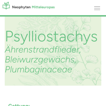
Neophyten
Mitteleuropas
Psylliostachys
Ährenstrandflieder,
Bleiwurzgewächs,
Plumbaginaceae
Gattung: