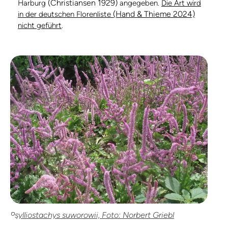
(Christiansen 1929)
Harburg
angegeben.
Die Art wird
(Hand & Thieme 2024)
in der deutschen Florenliste
nicht geführt
.
Psylliostachys suworowii, Foto: Norbert Griebl