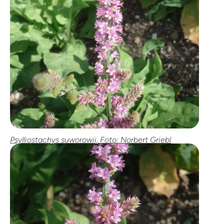
Psylliostachys suworowii, Foto: Norbert Griebl