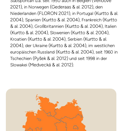
(Verloove
Subspontan u.a. seit 1950 auch in Belgien
2021)
(Gederaas & al. 2012),
, in Norwegen
den
(FLORON 2021)
(Kurtto & al.
Niederlanden
, in Portugal
2004)
(Kurtto & al. 2004)
(Kurtto
, Spanien
, Frankreich
& al. 2004)
(Kurtto & al. 2004)
, Großbritannien
, Italien
(Kurtto & al. 2004)
(Kurtto & al. 2004)
, Slowenien
,
(Kurtto & al. 2004)
(Kurtto & al.
Kroatien
, Serbien
2004)
(Kurtto & al. 2004)
, der Ukraine
, im westlichen
(Kurtto & al. 2004)
europäischen Russland
, seit 1960 in
(Pyšek & al. 2012)
Tschechien
und seit 1998 in der
(Medvecká & al. 2012)
Slowakei
.