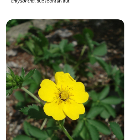
chrysantha
, subspontan auf.