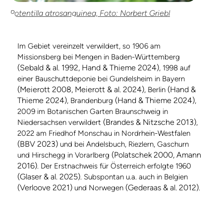
Potentilla atrosanguinea, Foto: Norbert Griebl
Im Gebiet vereinzelt verwildert, so 1906 am
Missionsberg bei Mengen in Baden-Württemberg
(Sebald & al. 1992, Hand & Thieme 2024)
, 1998 auf
einer Bauschuttdeponie bei Gundelsheim in Bayern
(Meierott 2008, Meierott & al. 2024)
(Hand &
, Berlin
Thieme 2024)
(Hand & Thieme 2024)
, Brandenburg
,
2009 im Botanischen Garten Braunschweig in
(Brandes & Nitzsche 2013)
Niedersachsen verwildert
,
2022 am Friedhof Monschau in Nordrhein-Westfalen
(BBV 2023)
und bei Andelsbuch, Riezlern, Gaschurn
(Polatschek 2000, Amann
und Hirschegg in Vorarlberg
2016)
. Der Erstnachweis für Österreich erfolgte 1960
(Glaser & al. 2025)
. Subspontan u.a. auch in Belgien
(Verloove 2021)
(Gederaas & al. 2012)
und Norwegen
.