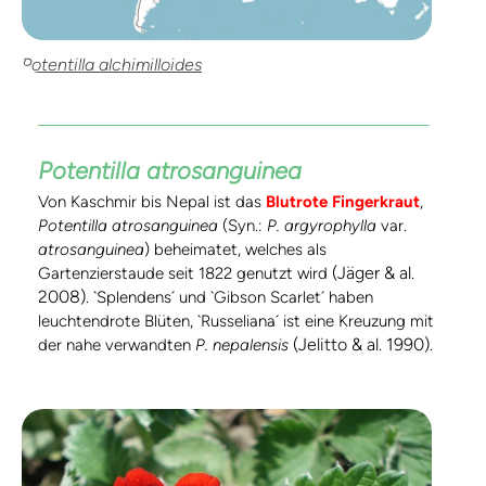
Potentilla alchimilloides
Potentilla atrosanguinea
Von Kaschmir bis Nepal ist das
Blutrote Fingerkraut
,
Potentilla atrosanguinea
(Syn.:
P. argyrophylla
var.
atrosanguinea
) beheimatet, welches als
(Jäger & al.
Gartenzierstaude seit 1822 genutzt wird
2008)
. `Splendens´ und `Gibson Scarlet´ haben
leuchtendrote Blüten, `Russeliana´ ist eine Kreuzung mit
(Jelitto & al. 1990)
der nahe verwandten
P. nepalensis
.