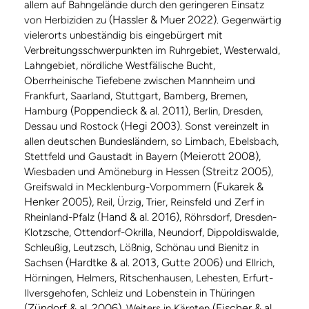
allem auf Bahngelände durch den geringeren Einsatz
(Hassler & Muer 2022)
von Herbiziden zu
. Gegenwärtig
vielerorts unbeständig bis eingebürgert mit
Verbreitungsschwerpunkten im Ruhrgebiet, Westerwald,
Lahngebiet, nördliche Westfälische Bucht,
Oberrheinische Tiefebene zwischen Mannheim und
Frankfurt, Saarland, Stuttgart, Bamberg, Bremen,
(Poppendieck & al. 2011)
Hamburg
, Berlin, Dresden,
(Hegi 2003)
Dessau und Rostock
. Sonst vereinzelt in
allen deutschen Bundesländern, so Limbach, Ebelsbach,
(Meierott 2008)
Stettfeld und Gaustadt in Bayern
,
(Streitz 2005)
Wiesbaden und Amöneburg in Hessen
,
(Fukarek &
Greifswald in Mecklenburg-Vorpommern
Henker 2005),
Reil, Ürzig, Trier, Reinsfeld und Zerf in
(Hand & al. 2016)
Rheinland-Pfalz
, Röhrsdorf, Dresden-
Klotzsche, Ottendorf-Okrilla, Neundorf, Dippoldiswalde,
Schleußig, Leutzsch, Lößnig, Schönau und Bienitz in
(Hardtke & al. 2013, Gutte 2006)
Sachsen
und Ellrich,
Hörningen, Helmers, Ritschenhausen, Lehesten, Erfurt-
Ilversgehofen, Schleiz und Lobenstein in Thüringen
(Zündorf & al. 2006)
(Fischer & al.
. Weiters in Kärnten