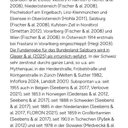
2008)
(Fischer & al. 2008)
, Niederösterreich
,
Pischelsdorf am Engelbach, Linz-Kleinmünchen und
(Hohla 2011)
Ebensee in Oberösterreich
, Salzburg
(Fischer & al. 2008)
, Kufstein-Zell in Nordtirol
(Smettan 2012)
(Fischer & al. 2008)
, Vorarlberg
und
(Fischer & al. 2008)
Wien
. In Österreich 1914 erstmals
(Hegi 2003)
bei Frastanz in Vorarlberg eingeschleppt
.
Die Fundangabe für das Bundesland Salzburg wird in
Glaser & al. (2025)
als irrtümlich geführt
. In der Schweiz
sehr zerstreut durchs ganze Land, so u.a. am
Mythenquai, in der Herderstraße, Fröbelstraße und
(Welten & Sutter 1982,
Röntgenstraße in Zürich
Infoflora 2024, Landolt 2001)
. Subspontan u.a. seit
(Seebens & al. 2017, Verloove
1955 auch in Belgien
2021)
(Gederaas & al. 2012,
, seit 1853 in Norwegen
Seebens & al. 2017),
(Seebens
seit 1888 in Schweden
& al. 2017)
(Seebens &
, seit 1885 in den Niederlanden
al. 2017, FLORON 2021)
, seit 1859 in Großbritannien
(Seebens & al. 2017)
(Pyšek &
, seit 1903 in Tschechien
al. 2012)
(Medvecká & al.
und seit 1978 in der Slowakei