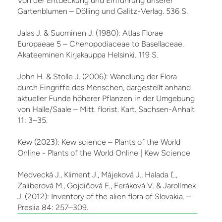
Von der Entdeckung und Einführung unserer
Gartenblumen – Dölling und Galitz-Verlag. 536 S.
Jalas J. & Suominen J. (1980): Atlas Florae
Europaeae 5 – Chenopodiaceae to Basellaceae.
Akateeminen Kirjakauppa Helsinki. 119 S.
John H. & Stolle J. (2006): Wandlung der Flora
durch Eingriffe des Menschen, dargestellt anhand
aktueller Funde höherer Pflanzen in der Umgebung
von Halle/Saale – Mitt. florist. Kart. Sachsen-Anhalt
11: 3–35.
Kew (2023): Kew science – Plants of the World
Online - Plants of the World Online | Kew Science
Medvecká J., Kliment J., Májeková J., Halada Ľ.,
Zaliberová M., Gojdičová E., Feráková V. & Jarolímek
J. (2012): Inventory of the alien flora of Slovakia. –
Preslia 84: 257–309.