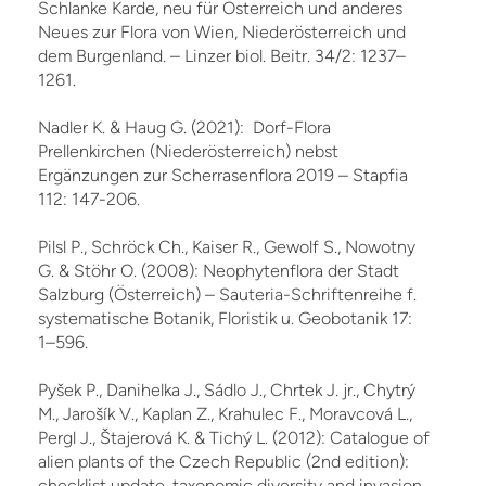
Schlanke Karde, neu für Österreich und anderes
Neues zur Flora von Wien, Niederösterreich und
dem Burgenland. – Linzer biol. Beitr. 34/2: 1237–
1261.
Nadler K. & Haug G. (2021): Dorf-Flora
Prellenkirchen (Niederösterreich) nebst
Ergänzungen zur Scherrasenflora 2019 – Stapfia
112: 147-206.
Pilsl P., Schröck Ch., Kaiser R., Gewolf S., Nowotny
G. & Stöhr O. (2008): Neophytenflora der Stadt
Salzburg (Österreich) – Sauteria-Schriftenreihe f.
systematische Botanik, Floristik u. Geobotanik 17:
1–596.
Pyšek P., Danihelka J., Sádlo J., Chrtek J. jr., Chytrý
M., Jarošík V., Kaplan Z., Krahulec F., Moravcová L.,
Pergl J., Štajerová K. & Tichý L. (2012): Catalogue of
alien plants of the Czech Re­public (2nd edition):
checklist update, taxonomic diversity and invasion