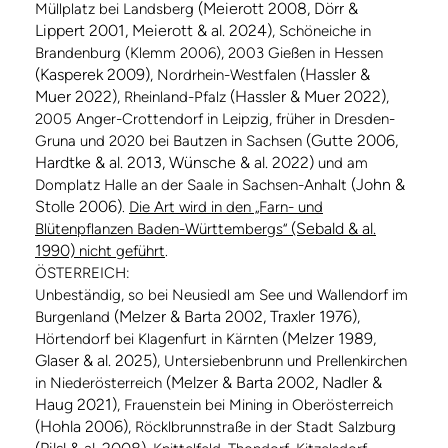
(Meierott 2008, Dörr &
Müllplatz bei Landsberg
Lippert 2001, Meierott & al. 2024)
, Schöneiche in
Brandenburg (Klemm 2006), 2003 Gießen in Hessen
(Kasperek 2009)
(Hassler &
, Nordrhein-Westfalen
Muer 2022)
(Hassler & Muer 2022)
, Rheinland-Pfalz
,
2005 Anger-Crottendorf in Leipzig, früher in Dresden-
(Gutte 2006,
Gruna und 2020 bei Bautzen in Sachsen
Hardtke & al. 2013, Wünsche & al. 2022)
und am
(John &
Domplatz Halle an der Saale in Sachsen-Anhalt
Stolle 2006)
.
Die Art wird in den „Farn- und
(Sebald & al.
Blütenpflanzen Baden-Württembergs“
1990)
nicht geführt
.
ÖSTERREICH:
Unbeständig, so bei Neusiedl am See und Wallendorf im
(Melzer & Barta 2002, Traxler 1976)
Burgenland
,
(Melzer 1989,
Hörtendorf bei Klagenfurt in Kärnten
Glaser & al. 2025)
, Untersiebenbrunn und Prellenkirchen
(Melzer & Barta 2002, Nadler &
in Niederösterreich
Haug 2021)
, Frauenstein bei Mining in Oberösterreich
(Hohla 2006)
, Röcklbrunnstraße in der Stadt Salzburg