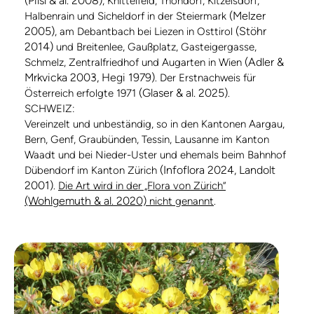
(Pilsl & al. 2008)
, Knittelfeld, Thondorf, Kitzelsdorf,
(Melzer
Halbenrain und Sicheldorf in der Steiermark
2005)
(Stöhr
, am Debantbach bei Liezen in Osttirol
2014)
und Breitenlee, Gaußplatz, Gasteigergasse,
(Adler &
Schmelz, Zentralfriedhof und Augarten in Wien
Mrkvicka 2003, Hegi 1979)
. Der Erstnachweis für
(Glaser & al. 2025)
Österreich erfolgte 1971
.
SCHWEIZ:
Vereinzelt und unbeständig, so in den Kantonen Aargau,
Bern, Genf, Graubünden, Tessin, Lausanne im Kanton
Waadt und bei Nieder-Uster und ehemals beim Bahnhof
(Infoflora 2024, Landolt
Dübendorf im Kanton Zürich
2001)
.
Die Art wird in der „Flora von Zürich“
(Wohlgemuth & al. 2020)
nicht genannt
.