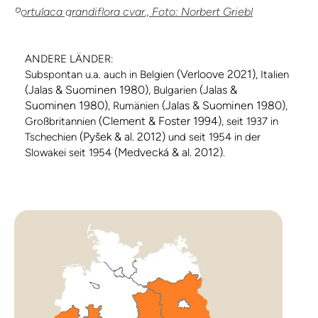
Portulaca grandiflora cvar., Foto: Norbert Griebl
ANDERE LÄNDER:
(Verloove 2021)
Subspontan u.a. auch in Belgien
, Italien
(Jalas & Suominen 1980)
(Jalas &
, Bulgarien
Suominen 1980)
(Jalas & Suominen 1980)
, Rumänien
,
(Clement & Foster 1994)
Großbritannien
, seit 1937 in
(Pyšek & al. 2012)
Tschechien
und seit 1954 in der
(Medvecká & al. 2012)
Slowakei seit 1954
.