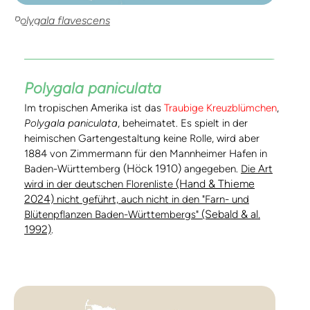
Polygala flavescens
Polygala paniculata
Im tropischen Amerika ist das
Traubige Kreuzblümchen
,
Polygala paniculata
, beheimatet. Es spielt in der
heimischen Gartengestaltung keine Rolle, wird aber
1884 von Zimmermann für den Mannheimer Hafen in
(Höck 1910)
Baden-Württemberg
angegeben.
Die Art
(Hand & Thieme
wird in der deutschen Florenliste
2024)
nicht geführt, auch nicht in den "Farn- und
(Sebald & al.
Blütenpflanzen Baden-Württembergs"
1992)
.