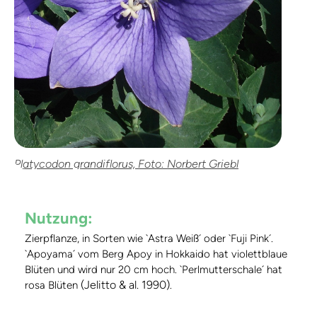
Platycodon grandiflorus, Foto: Norbert Griebl
Nutzung:
Zierpflanze, in Sorten wie `Astra Weiß´ oder `Fuji Pink´.
`Apoyama´ vom Berg Apoy in Hokkaido hat violettblaue
Blüten und wird nur 20 cm hoch. `Perlmutterschale´ hat
(Jelitto & al. 1990)
rosa Blüten
.