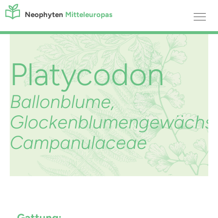
Neophyten
Mitteleuropas
Platycodon
Ballonblume,
Glockenblumengewächs,
Campanulaceae
Gattung: