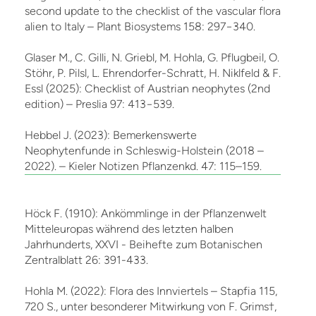
second update to the checklist of the vascular flora
alien to Italy – Plant Biosystems 158: 297−340.
Glaser M., C. Gilli, N. Griebl, M. Hohla, G. Pflugbeil, O.
Stöhr, P. Pilsl, L. Ehrendorfer-Schratt, H. Niklfeld & F.
Essl (2025): Checklist of Austrian neophytes (2nd
edition) – Preslia 97: 413−539.
Hebbel J. (2023): Bemerkenswerte
Neophytenfunde in Schleswig-Holstein (2018 –
2022). – Kieler Notizen Pflanzenkd. 47: 115–159.
Höck F. (1910): Ankömmlinge in der Pflanzenwelt
Mitteleuropas während des letzten halben
Jahrhunderts, XXVI - Beihefte zum Botanischen
Zentralblatt 26: 391-433.
Hohla M. (2022): Flora des Innviertels – Stapfia 115,
720 S., unter besonderer Mitwirkung von F. Grims†,