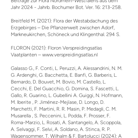
Beiträge zur Flora Nordrhein-Westfalens aus dem
Jahr 2024 - Jahrb. Bochumer Bot. Ver. 16: 213-258.
Breitfeld M. (2021): Flora der Westabdachung des
Erzgebirges – Die Pflanzenwelt zwischen Adorf,
Markneukirchen, Schöneck und Klingenthal. 294 S.
FLORON (2021): Floron Verspreidingsatlas
Vaatplanten – www.verspreidingsatlas.nl
Galasso G., F. Conti, L. Peruzzi, A. Alessandrini, N. M.
G. Ardenghi, G. Bacchetta, E. Banfi, G. Barberis, L.
Bernardo, D. Bouvet, M. Bovio, M. Castello, L.
Cecchi, E. Del Guacchio, G. Domina, S. Fascetti, L.
Gallo, R. Guarino, L. Gubellini A. Guiggi, N. Hofmann,
M. Iberite , P. Jiménez-Mejíase, D. Longo, D.
Marchetti, F. Martini, R. R. Masin, P. Medagli, C. M.
Musarella , S. Peccenini, L. Podda, F. Prosser, F.
Roma-Marzio, L. Rosati, A. Santangelo, A. Scoppola,
A. Selvaggi, F. Selvi, A. Soldano, A. Stinca, R. P.
Wagensommer, T. Wilhalm & F. Bartolucci (2024): A