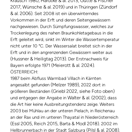
Krausch 1980, Hardtke & al. 2013, Gutte & Fischer
2017, Wünsche & al. 2019)
(Zündorf
und in Thüringen
& al. 2006)
. Seit 2008 ist ein überwinterndes
Vorkommen in der Erft und deren Seitengewässern
nachgewiesen. Durch Sümpfungswasser, welches zur
Trockenlegung des nahen Braunkohletagebaus in die
Erft geleitet wird, sinkt im Winter die Wassertemperatur
nicht unter 10 °C. Der Wassersalat breitet sich in der
Erft und in den angrenzenden Gewässern weiter aus
(Hussner & Heiligtag 2013)
. Der Erstnachweis für
(Meierott & al. 2024)
Bayern erfolgte 1971
.
ÖSTERREICH:
1987 beim Abfluss Warmbad Villach in Kärnten
(Melzer 1989)
angesalbt gefunden
, 2022 dort in
(Griebl 2022, siehe Foto oben)
größeren Beständen
Walter & al. (2002)
und entgegen der Angabe in
, dass
die Art hier keine Ausbreitungstendenz zeige. Weiters
2003 bei Mühlau an der unteren Pielach, in Reichenau
an der Rax und im unteren Thayatal in Niederösterreich
(Essl 2005, Reich 2015, Barta & Modl 2018)
. 2002 im
(Pilsl & al. 2008)
Hellbrunnerbach in der Stadt Salzburg
.