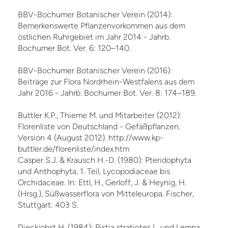
BBV-Bochumer Botanischer Verein (2014):
Bemerkenswerte Pflanzenvorkommen aus dem
östlichen Ruhrgebiet im Jahr 2014 - Jahrb.
Bochumer Bot. Ver. 6: 120–140.
BBV-Bochumer Botanischer Verein (2016):
Beiträge zur Flora Nordrhein-Westfalens aus dem
Jahr 2016 - Jahrb. Bochumer Bot. Ver. 8: 174–189.
Buttler K.P., Thieme M. und Mitarbeiter (2012):
Florenliste von Deutschland - Gefäßpflanzen.
Version 4 (August 2012). http://www.kp-
buttler.de/florenliste/index.htm
Casper S.J. & Krausch H.-D. (1980): Pteridophyta
und Anthophyta, 1. Teil, Lycopodiaceae bis
Orchidaceae. In: Ettl, H., Gerloff, J. & Heynig, H.
(Hrsg.), Süßwasserflora von Mitteleuropa. Fischer,
Stuttgart: 403 S.
Dieckjobst H. (1984): Pistia stratiotes L. und Lemna