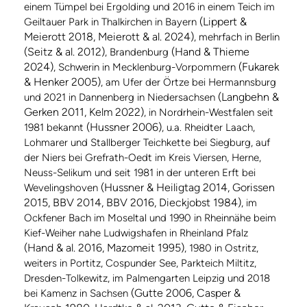
einem Tümpel bei Ergolding und 2016 in einem Teich im
(Lippert &
Geiltauer Park in Thalkirchen in Bayern
Meierott 2018, Meierott & al. 2024)
, mehrfach in Berlin
(Seitz & al. 2012)
(Hand & Thieme
, Brandenburg
2024)
(Fukarek
, Schwerin in Mecklenburg-Vorpommern
& Henker 2005)
, am Ufer der Örtze bei Hermannsburg
(Langbehn &
und 2021 in Dannenberg in Niedersachsen
Gerken 2011, Kelm 2022)
, in Nordrhein-Westfalen seit
(Hussner 2006)
1981 bekannt
, u.a. Rheidter Laach,
Lohmarer und Stallberger Teichkette bei Siegburg, auf
der Niers bei Grefrath-Oedt im Kreis Viersen, Herne,
Neuss-Selikum und seit 1981 in der unteren Erft bei
(Hussner & Heiligtag 2014, Gorissen
Wevelingshoven
2015, BBV 2014, BBV 2016, Dieckjobst 1984)
, im
Ockfener Bach im Moseltal und 1990 in Rheinnähe beim
Kief-Weiher nahe Ludwigshafen in Rheinland Pfalz
(Hand & al. 2016, Mazomeit 1995)
, 1980 in Ostritz,
weiters in Portitz, Cospunder See, Parkteich Miltitz,
Dresden-Tolkewitz, im Palmengarten Leipzig und 2018
(Gutte 2006, Casper &
bei Kamenz in Sachsen