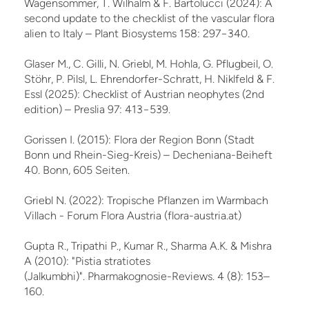
Wagensommer, T. Wilhalm & F. Bartolucci (2024): A
second update to the checklist of the vascular flora
alien to Italy – Plant Biosystems 158: 297−340.
Glaser M., C. Gilli, N. Griebl, M. Hohla, G. Pflugbeil, O.
Stöhr, P. Pilsl, L. Ehrendorfer-Schratt, H. Niklfeld & F.
Essl (2025): Checklist of Austrian neophytes (2nd
edition) – Preslia 97: 413−539.
Gorissen I. (2015): Flora der Region Bonn (Stadt
Bonn und Rhein-Sieg-Kreis) – Decheniana-Beiheft
40. Bonn, 605 Seiten.
Griebl N. (2022): Tropische Pflanzen im Warmbach
Villach - Forum Flora Austria (flora-austria.at)
Gupta R., Tripathi P., Kumar R., Sharma A.K. & Mishra
A (2010): "Pistia stratiotes
(Jalkumbhi)". Pharmakognosie-Reviews. 4 (8): 153–
160.