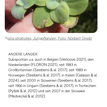
Pistia stratiotes, Jungpflanzen, Foto: Norbert Griebl
ANDERE LÄNDER:
(Verloove 2021)
Subspontan u.a. auch in Belgien
, den
(FLORON 2021)
Niederlanden
, seit 1983 in
(Seebens & al. 2017)
Großbritannien
, seit 1989 in
(Seebens & al. 2017)
(Galasso & al.
Norwegen
, in Italien
2024)
(Seebens & al. 2017)
, seit 2000 in Slowenien
,
(Seebens & al. 2017)
seit 1966 in Ungarn
, in Tschechien
(Pyšek & al. 2012)
und seit 2007 in der Slowakei
(Medvecká & al. 2012)
.