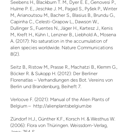
Seebens H., Blackburn T. M., Dyer E. E., Genovesi P.,
Hulme P. E., Jeschke J. M., Pagad S., Pyšek P., Winter
M., Arianoutsou M., Bacher S., Blasius B., Brundu G.,
Capinha C., Celesti-Grapow L., Dawson W.,
Dullinger S., Fuentes N., Jäger H., Kartesz J., Kenis
M., Kreft H., Kühn I., Lenzner B., Liebhold A., Mosena
A. (2017): No saturation in the accumulation of
alien species worldwide. Nature Communications
8(2).
Seitz B., Ristow M., Prasse R., Machatzi B., Klemm G.,
Böcker R. & Sukopp H. (2012): Der Berliner
Florenatlas – Verhandlungen des Bot. Vereins von
Berlin und Brandenburg, Beiheft 7.
Verloove F. (2021): Manual of the Alien Plants of
Belgium – http://alienplantsbelgium.be
Zündorf H.J., Günther K.F., Korsch H. & Westhus W.
(2006): Flora von Thüringen. Weissdorn-Verlag,
Jena: 764 S.