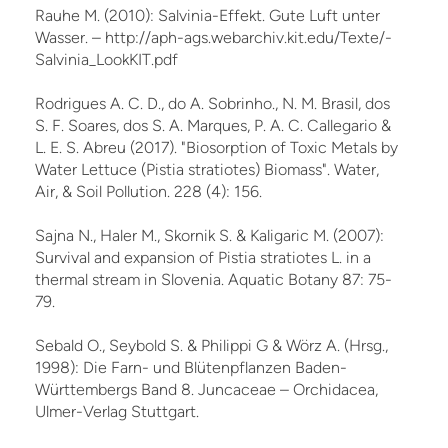
Rauhe M. (2010): Salvinia-Effekt. Gute Luft unter
Wasser. – http://aph-ags.webarchiv.kit.edu/Texte/-
Salvinia_LookKIT.pdf
Rodrigues A. C. D., do A. Sobrinho., N. M. Brasil, dos
S. F. Soares, dos S. A. Marques, P. A. C. Callegario &
L. E. S. Abreu (2017). "Biosorption of Toxic Metals by
Water Lettuce (Pistia stratiotes) Biomass". Water,
Air, & Soil Pollution. 228 (4): 156.
Sajna N., Haler M., Skornik S. & Kaligaric M. (2007):
Survival and expansion of Pistia stratiotes L. in a
thermal stream in Slovenia. Aquatic Botany 87: 75-
79.
Sebald O., Seybold S. & Philippi G & Wörz A. (Hrsg.,
1998): Die Farn- und Blütenpflanzen Baden-
Württembergs Band 8. Juncaceae – Orchidacea,
Ulmer-Verlag Stuttgart.