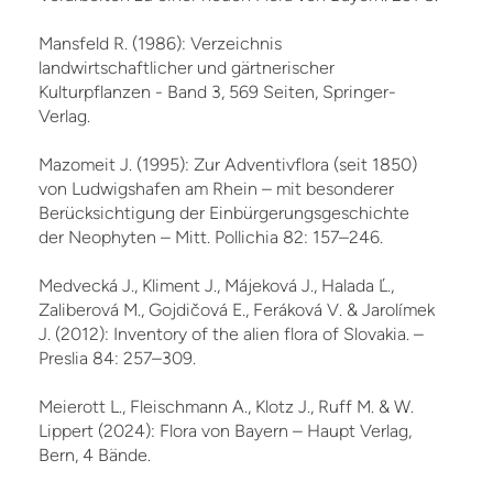
Mansfeld R. (1986): Verzeichnis
landwirtschaftlicher und gärtnerischer
Kulturpflanzen - Band 3, 569 Seiten, Springer-
Verlag.
Mazomeit J. (1995): Zur Adventivflora (seit 1850)
von Ludwigshafen am Rhein – mit besonderer
Berücksichtigung der Einbürgerungsgeschichte
der Neophyten – Mitt. Pollichia 82: 157–246.
Medvecká J., Kliment J., Májeková J., Halada Ľ.,
Zaliberová M., Gojdičová E., Feráková V. & Jarolímek
J. (2012): Inventory of the alien flora of Slovakia. –
Preslia 84: 257–309.
Meierott L., Fleischmann A., Klotz J., Ruff M. & W.
Lippert (2024): Flora von Bayern – Haupt Verlag,
Bern, 4 Bände.