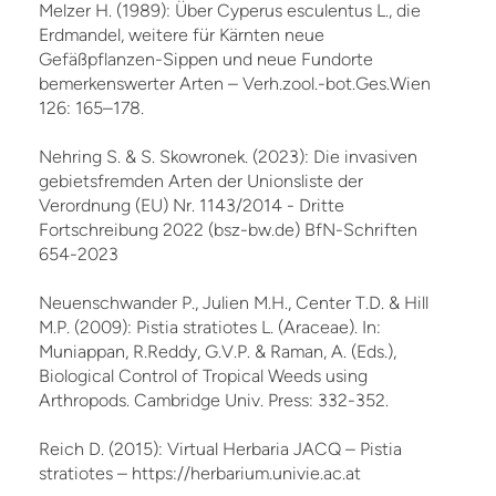
Melzer H. (1989): Über Cyperus esculentus L., die
Erdmandel, weitere für Kärnten neue
Gefäßpflanzen-Sippen und neue Fundorte
bemerkenswerter Arten – Verh.zool.-bot.Ges.Wien
126: 165–178.
Nehring S. & S. Skowronek. (2023): Die invasiven
gebietsfremden Arten der Unionsliste der
Verordnung (EU) Nr. 1143/2014 - Dritte
Fortschreibung 2022 (bsz-bw.de) BfN-Schriften
654-2023
Neuenschwander P., Julien M.H., Center T.D. & Hill
M.P. (2009): Pistia stratiotes L. (Araceae). In:
Muniappan, R.Reddy, G.V.P. & Raman, A. (Eds.),
Biological Control of Tropical Weeds using
Arthropods. Cambridge Univ. Press: 332-352.
Reich D. (2015): Virtual Herbaria JACQ – Pistia
stratiotes – https://herbarium.univie.ac.at