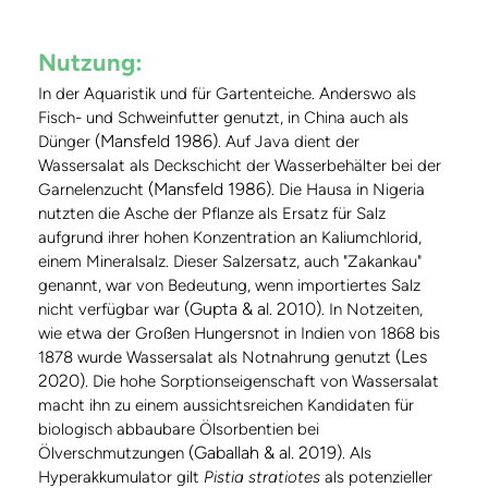
Nutzung:
In der Aquaristik und für Gartenteiche. Anderswo als
Fisch- und Schweinfutter genutzt, in China auch als
(Mansfeld 1986)
Dünger
. Auf Java dient der
Wassersalat als Deckschicht der Wasserbehälter bei der
(Mansfeld 1986)
Garnelenzucht
. Die Hausa in Nigeria
nutzten die Asche der Pflanze als Ersatz für Salz
aufgrund ihrer hohen Konzentration an Kaliumchlorid,
einem Mineralsalz. Dieser Salzersatz, auch "Zakankau"
genannt, war von Bedeutung, wenn importiertes Salz
(Gupta & al. 2010)
nicht verfügbar war
. In Notzeiten,
wie etwa der Großen Hungersnot in Indien von 1868 bis
(Les
1878 wurde Wassersalat als Notnahrung genutzt
2020)
. Die hohe Sorptionseigenschaft von Wassersalat
macht ihn zu einem aussichtsreichen Kandidaten für
biologisch abbaubare Ölsorbentien bei
(Gaballah & al. 2019)
Ölverschmutzungen
. Als
Hyperakkumulator gilt
Pistia stratiotes
als potenzieller