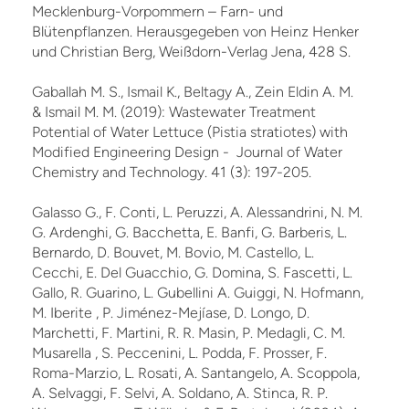
Mecklenburg-Vorpommern – Farn- und
Blütenpflanzen. Herausgegeben von Heinz Henker
und Christian Berg, Weißdorn-Verlag Jena, 428 S.
Gaballah M. S., Ismail K., Beltagy A., Zein Eldin A. M.
& Ismail M. M. (2019): Wastewater Treatment
Potential of Water Lettuce (Pistia stratiotes) with
Modified Engineering Design - Journal of Water
Chemistry and Technology. 41 (3): 197-205.
Galasso G., F. Conti, L. Peruzzi, A. Alessandrini, N. M.
G. Ardenghi, G. Bacchetta, E. Banfi, G. Barberis, L.
Bernardo, D. Bouvet, M. Bovio, M. Castello, L.
Cecchi, E. Del Guacchio, G. Domina, S. Fascetti, L.
Gallo, R. Guarino, L. Gubellini A. Guiggi, N. Hofmann,
M. Iberite , P. Jiménez-Mejíase, D. Longo, D.
Marchetti, F. Martini, R. R. Masin, P. Medagli, C. M.
Musarella , S. Peccenini, L. Podda, F. Prosser, F.
Roma-Marzio, L. Rosati, A. Santangelo, A. Scoppola,
A. Selvaggi, F. Selvi, A. Soldano, A. Stinca, R. P.