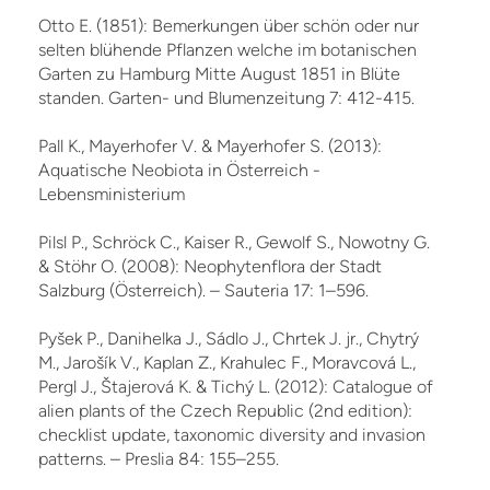
Otto E. (1851): Bemerkungen über schön oder nur
selten blühende Pflanzen welche im botanischen
Garten zu Hamburg Mitte August 1851 in Blüte
standen. Garten- und Blumenzeitung 7: 412-415.
Pall K., Mayerhofer V. & Mayerhofer S. (2013):
Aquatische Neobiota in Österreich -
Lebensministerium
Pilsl P., Schröck C., Kaiser R., Gewolf S., Nowotny G.
& Stöhr O. (2008): Neophytenflora der Stadt
Salzburg (Österreich). – Sauteria 17: 1–596.
Pyšek P., Danihelka J., Sádlo J., Chrtek J. jr., Chytrý
M., Jarošík V., Kaplan Z., Krahulec F., Moravcová L.,
Pergl J., Štajerová K. & Tichý L. (2012): Catalogue of
alien plants of the Czech Re­public (2nd edition):
checklist update, taxonomic diversity and invasion
patterns. – Preslia 84: 155–255.