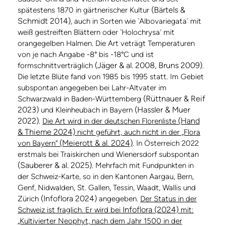
(Bärtels &
spätestens 1870 in gärtnerischer Kultur
Schmidt 2014)
, auch in Sorten wie `Albovariegata´ mit
weiß gestreiften Blättern oder `Holochrysa´ mit
orangegelben Halmen. Die Art veträgt Temperaturen
von je nach Angabe -8° bis -18°C und ist
(Jäger & al. 2008, Bruns 2009)
formschnittverträglich
.
Die letzte Blüte fand von 1985 bis 1995 statt. Im Gebiet
subspontan angegeben bei Lahr-Altvater im
(Rüttnauer & Reif
Schwarzwald in Baden-Württemberg
2023)
(Hassler & Muer
und Kleinheubach in Bayern
2022)
(Hand
.
Die Art wird in der deutschen Florenliste
& Thieme 2024)
nicht geführt, auch nicht in der „Flora
(Meierott & al. 2024)
von Bayern“
. In Österreich 2022
erstmals bei Traiskirchen und Wienersdorf subspontan
(Sauberer & al. 2025)
. Mehrfach mit Fundpunkten in
der Schweiz-Karte, so in den Kantonen Aargau, Bern,
Genf, Nidwalden, St. Gallen, Tessin, Waadt, Wallis und
(Infoflora 2024)
Zürich
angegeben.
Der Status in der
Infoflora (2024)
Schweiz ist fraglich. Er wird bei
mit:
„Kultivierter Neophyt, nach dem Jahr 1500 in der