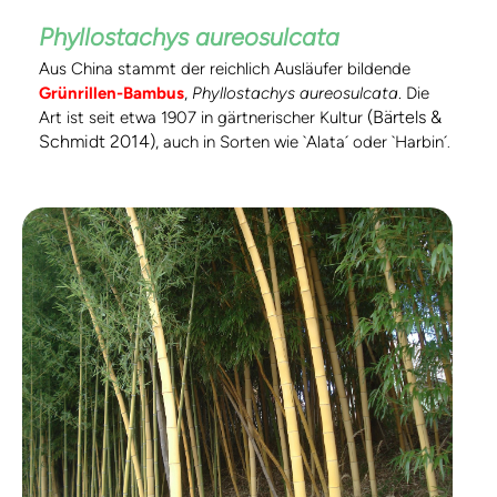
Phyllostachys aureosulcata
Aus China stammt der reichlich Ausläufer bildende
Grünrillen-Bambus
,
Phyllostachys aureosulcata
. Die
(Bärtels &
Art ist seit etwa 1907 in gärtnerischer Kultur
Schmidt 2014)
, auch in Sorten wie `Alata´ oder `Harbin´.