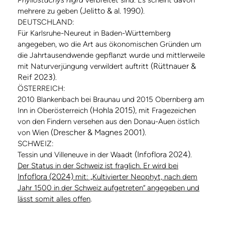
Phyllostachys nigra
verbreitet sind. Es scheint davon
(Jelitto & al. 1990)
mehrere zu geben
.
DEUTSCHLAND:
Für Karlsruhe-Neureut in Baden-Württemberg
angegeben, wo die Art aus ökonomischen Gründen um
die Jahrtausendwende gepflanzt wurde und mittlerweile
(Rüttnauer &
mit Naturverjüngung verwildert auftritt
Reif 2023)
.
ÖSTERREICH:
2010 Blankenbach bei Braunau und 2015 Obernberg am
(Hohla 2015)
Inn in Oberösterreich
, mit Fragezeichen
von den Findern versehen aus den Donau-Auen östlich
(Drescher & Magnes 2001).
von Wien
SCHWEIZ:
(Infoflora 2024)
Tessin und Villeneuve in der Waadt
.
Der Status in der Schweiz ist fraglich. Er wird bei
Infoflora (2024)
mit: „Kultivierter Neophyt, nach dem
Jahr 1500 in der Schweiz aufgetreten“ angegeben und
lässt somit alles offen
.