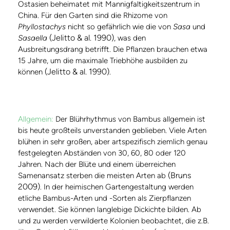
Ostasien beheimatet mit Mannigfaltigkeitszentrum in
China. Für den Garten sind die Rhizome von
Phyllostachys
nicht so gefährlich wie die von
Sasa
und
(Jelitto & al. 1990)
Sasaella
, was den
Ausbreitungsdrang betrifft. Die Pflanzen brauchen etwa
15 Jahre, um die maximale Triebhöhe ausbilden zu
(Jelitto & al. 1990)
können
.
Allgemein:
Der Blührhythmus von Bambus allgemein ist
bis heute großteils unverstanden geblieben. Viele Arten
blühen in sehr großen, aber artspezifisch ziemlich genau
festgelegten Abständen von 30, 60, 80 oder 120
Jahren. Nach der Blüte und einem überreichen
(Bruns
Samenansatz sterben die meisten Arten ab
2009)
. In der heimischen Gartengestaltung werden
etliche Bambus-Arten und -Sorten als Zierpflanzen
verwendet. Sie können langlebige Dickichte bilden. Ab
und zu werden verwilderte Kolonien beobachtet, die z.B.