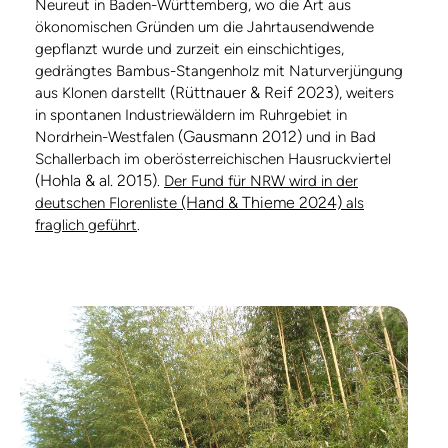
Neureut in Baden-Württemberg, wo die Art aus
ökonomischen Gründen um die Jahrtausendwende
gepflanzt wurde und zurzeit ein einschichtiges,
gedrängtes Bambus-Stangenholz mit Naturverjüngung
(Rüttnauer & Reif 2023)
aus Klonen darstellt
, weiters
in spontanen Industriewäldern im Ruhrgebiet in
(Gausmann 2012)
Nordrhein-Westfalen
und in Bad
Schallerbach im oberösterreichischen Hausruckviertel
(Hohla & al. 2015)
.
Der Fund für NRW wird in der
(Hand & Thieme 2024)
deutschen Florenliste
als
fraglich geführt
.