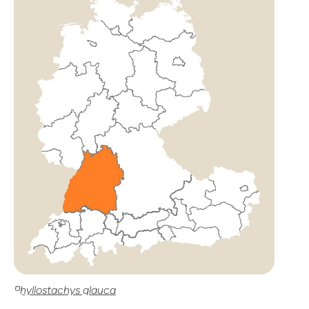
Phyllostachys glauca