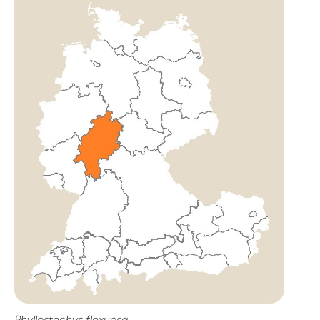
Phyllostachys flexuosa