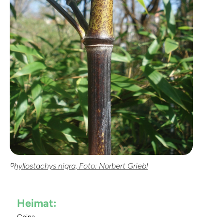
Phyllostachys nigra, Foto: Norbert Griebl
Heimat: