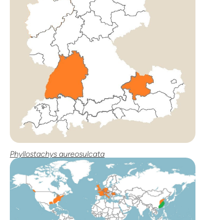
Phyllostachys aureosulcata