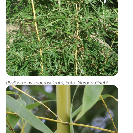
Phyllostachys aureosulcata, Foto: Norbert Griebl