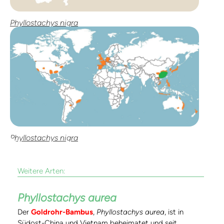
Phyllostachys nigra
Phyllostachys nigra
Weitere Arten:
Phyllostachys aurea
Der
Goldrohr-Bambus
,
Phyllostachys aurea
, ist in
Südost-China und Vietnam beheimatet und seit