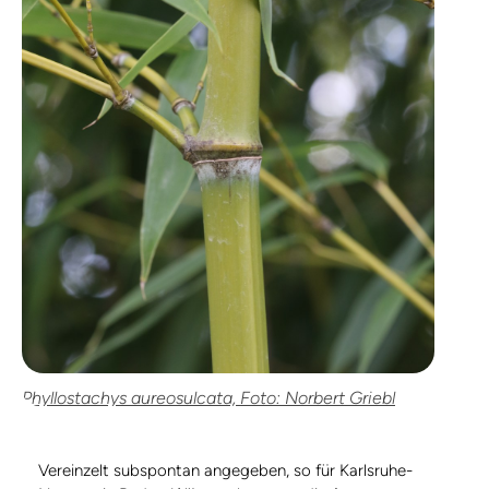
Phyllostachys aureosulcata, Foto: Norbert Griebl
Vereinzelt subspontan angegeben, so für Karlsruhe-