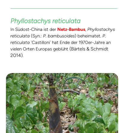
Phyllostachys reticulata
In Südost-China ist der
Netz-Bambus
,
Phyllostachys
reticulata
(Syn.:
P. bambusoides
) beheimatet.
P.
reticulata
`Castilloni´ hat Ende der 1970er-Jahre an
(Bärtels & Schmidt
vielen Orten Europas geblüht
2014)
.