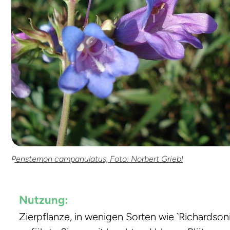
Penstemon campanulatus, Foto: Norbert Griebl
Nutzung:
Zierpflanze, in wenigen Sorten wie `Richardsoni