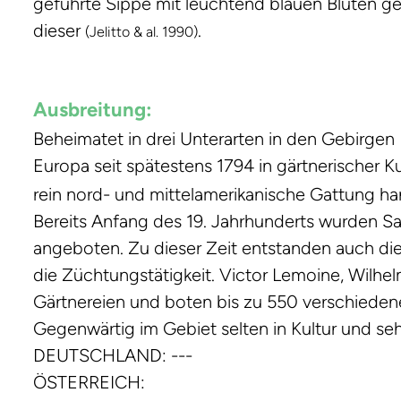
geführte Sippe mit leuchtend blauen Blüten g
dieser
.
(Jelitto & al. 1990)
Ausbreitung:
Beheimatet in drei Unterarten in den Gebirgen 
Europa seit spätestens 1794 in gärtnerischer K
rein nord- und mittelamerikanische Gattung ha
Bereits Anfang des 19. Jahrhunderts wurden S
angeboten. Zu dieser Zeit entstanden auch die 
die Züchtungstätigkeit. Victor Lemoine, Wilhe
Gärtnereien und boten bis zu 550 verschieden
Gegenwärtig im Gebiet selten in Kultur und se
DEUTSCHLAND: ---
ÖSTERREICH: