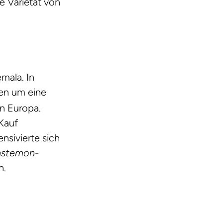
e Varietät von
mala. In
den um eine
in Europa.
Kauf
nsivierte sich
nstemon
-
n.