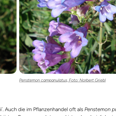
Penstemon campanulatus, Foto: Norbert Griebl
i´. Auch die im Pflanzenhandel oft als
Penstemon pu