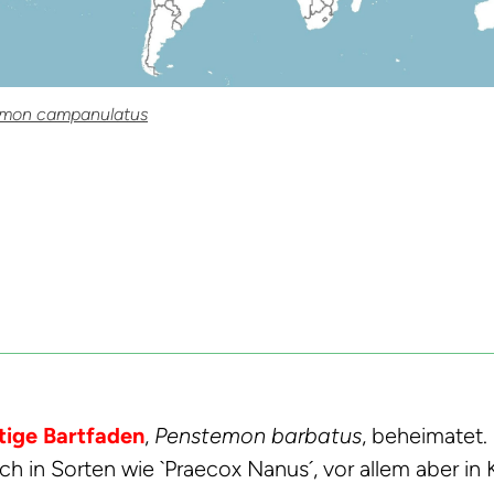
mon campanulatus
tige Bartfaden
,
Penstemon barbatus
, beheimatet. 
uch in Sorten wie `Praecox Nanus´, vor allem aber i