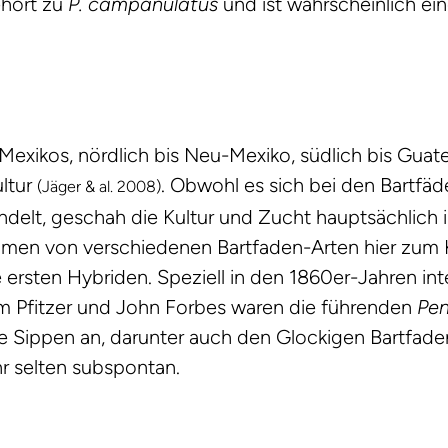
ehört zu
P. campanulatus
und ist wahrscheinlich ein
Mexikos, nördlich bis Neu-Mexiko, südlich bis Guate
ultur
. Obwohl es sich bei den Bartfä
(Jäger & al. 2008)
ndelt, geschah die Kultur und Zucht hauptsächlich 
amen von verschiedenen Bartfaden-Arten hier zum 
ersten Hybriden. Speziell in den 1860er-Jahren inte
lm Pfitzer und John Forbes waren die führenden
Pe
e Sippen an, darunter auch den Glockigen Bartfade
hr selten subspontan.