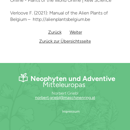
Online - Plants of the World Online | Kew Science
Verloove F. (2021): Manual of the Alien Plants of
Belgium – http://alienplantsbelgium.be
Zurück
Weiter
Zurück zur Übersichtsseite
Neophyten und Adventive
Mitteleuropas
Norbert Griebl
norbert.griebl@maschinenring.at
Impressum