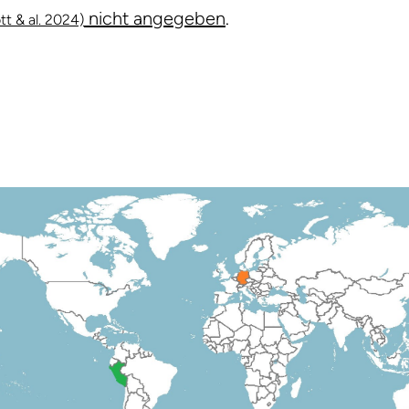
nicht angegeben
.
tt & al. 2024)