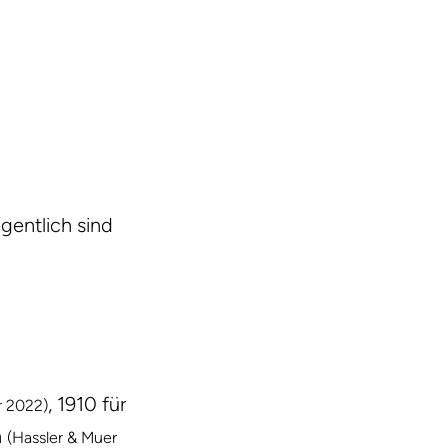
egentlich sind
, 1910 für
r 2022)
n
(Hassler & Muer