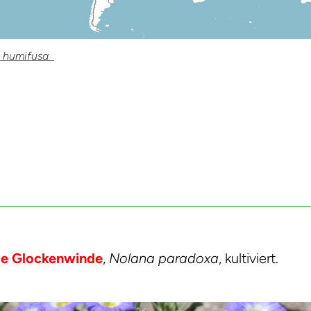
a humifusa
ge Glockenwinde
,
Nolana paradoxa
, kultiviert.