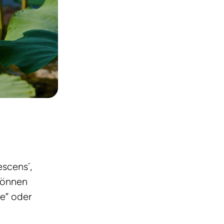
escens´,
 können
se“ oder