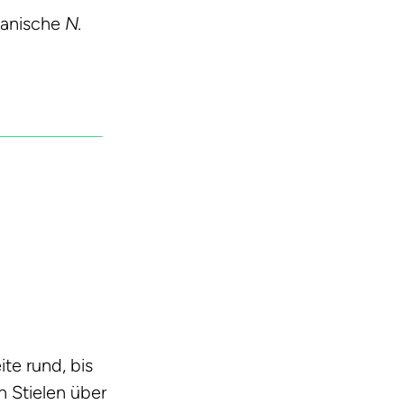
kanische
N.
te rund, bis
 Stielen über