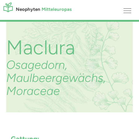
Neophyten
Mitteleuropas
Maclura
Osagedorn,
Maulbeergewächs,
Moraceae
Gattung: