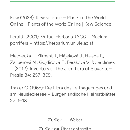
Kew (2023): Kew science – Plants of the World
Online - Plants of the World Online | Kew Science
Loibl J. (2001): Virtual Herbaria JACQ – Maclura
pomifera – https://herbarium.univie.ac.at
Medvecká J., Kliment J., Májeková J., Halada Ľ.,
Zaliberová M., Gojdičová E., Feráková V. & Jarolímek
J. (2012): Inventory of the alien flora of Slovakia. –
Preslia 84: 257–309.
Traxler G. (1965): Die Flora des Leithagebirges und
am Neusiedlersee – Burgenländische Heimatblätter
27: 1–18.
Zurück
Weiter
Zurück zur Übersichtsseite