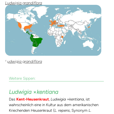
Ludwigia grandiflora
Ludwigia grandiflora
Weitere Sippen:
Ludwigia
×
kentiana
Das
Kent-Heusenkraut
,
Ludwigia
×
kentiana
, ist
wahrscheinlich eine in Kultur aus dem amerikanischen
Kriechenden Heusenkraut (
L. repens
, Synonym
L.