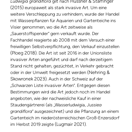
Hussner & Starfinger
Ludwigia grandiflora
gilt nach
(2015)
europaweit als stark invasive Art. Um eine
weitere Verschleppung zu verhindern, wurde der Handel
mit Wasserpflanzen für Aquarien und Gartenteiche ins
Visier genommen, wo die Art zeitweise als
„Sauerstoffspender“ gern verkauft wurde. Der
Fachhandel reagierte ab 2008 mit dem Versuch einer
freiwilligen Selbstverpflichtung, den Verkauf einzustellen
(Ploeg 2018)
. Die Art ist seit 2016 in der Unionsliste
invasiver Arten angeführt und darf nach derzeitigem
Stand nicht gehalten, gezüchtet, in Verkehr gebracht
(Nehring &
oder in der Umwelt freigesetzt werden
Skowronek 2023)
. Auch in der Schweiz auf der
„Schwarzen Liste invasiver Arten“. Entgegen diesen
Bestimmungen wird die Art jedoch noch im Handel
angeboten, wie der nachweisliche Kauf in einer
Staudengärtnerei (als „Wasserludwigia,
Jussiea
grandiflora
“ ausgezeichnet) und die Pflanzung an einem
Gartenteich im niederösterreichischen Groß-Enzersdorf
(Lugmair 2021)
im Herbst 2019 zeigte
.