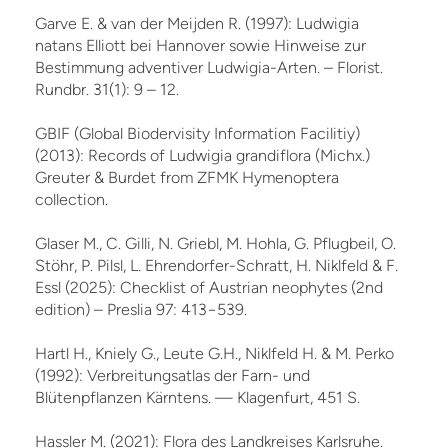
Garve E. & van der Meijden R. (1997): Ludwigia
natans Elliott bei Hannover sowie Hinweise zur
Bestimmung adventiver Ludwigia-Arten. – Florist.
Rundbr. 31(1): 9 – 12.
GBIF (Global Biodervisity Information Facilitiy)
(2013): Records of Ludwigia grandiflora (Michx.)
Greuter & Burdet from ZFMK Hymenoptera
collection.
Glaser M., C. Gilli, N. Griebl, M. Hohla, G. Pflugbeil, O.
Stöhr, P. Pilsl, L. Ehrendorfer-Schratt, H. Niklfeld & F.
Essl (2025): Checklist of Austrian neophytes (2nd
edition) – Preslia 97: 413−539.
Hartl H., Kniely G., Leute G.H., Niklfeld H. & M. Perko
(1992): Verbreitungsatlas der Farn- und
Blütenpflanzen Kärntens. — Klagenfurt, 451 S.
Hassler M. (2021): Flora des Landkreises Karlsruhe.