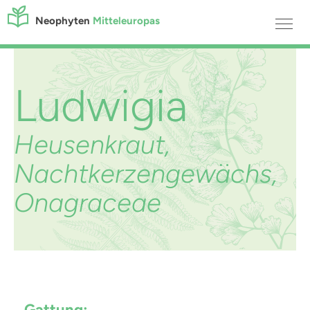
Neophyten
Mitteleuropas
Ludwigia
Heusenkraut,
Nachtkerzengewächs,
Onagraceae
Gattung: