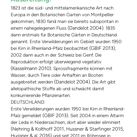
1823 ist die süd- und mittelamerikanische Art nach
Europa in den Botanischen Garten von Montpellier
gekommen, 1830 fand man sie bereits subspontan in
(Dandelot 2004)
einem nahegelegenen Fluss
. 1835
dann erstmals für Botanische Gärten in Deutschland
genannt. Erste Verwilderungen im Gebiet wurden 1950
(GBIF 2013)
bei Kirn in Rheinland-Pfalz beobachtet
,
2002 dann auch in der Schweiz bei Genf. Die
Reproduktion erfolgt überwiegend vegetativ
(Kasselmann 2010)
. Sprossfragmente können mit
Wasser, durch Tiere oder Anhaften an Booten
(Dandelot 2004)
ausgebreitet werden
. Die Art gibt
allelopathische Stoffe ab und schwächt damit
konkurrierende Pflanzenarten.
DEUTSCHLAND:
Erste Verwilderungen wurden 1950 bei Kirn in Rheinland-
(GBIF 2013)
Pfalz gemeldet
. Seit 2004 in einem Altarm
der Leda in Niedersachsen, dort aber wieder eliminiert
(Nehring & Kolthoff 2011, Hussner & Starfinger 2015,
Hussner & al. 2016)
und seit 2011 im Röhmsee in