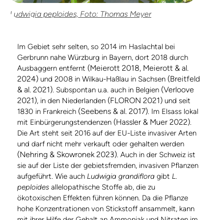
Ludwigia peploides, Foto: Thomas Meyer
Im Gebiet sehr selten, so 2014 im Haslachtal bei
Gerbrunn nahe Würzburg in Bayern, dort 2018 durch
(Meierott 2018, Meierott & al.
Ausbaggern entfernt
2024)
(Breitfeld
und 2008 in Wilkau-Haßlau in Sachsen
& al. 2021)
(Verloove
. Subspontan u.a. auch in Belgien
2021)
(FLORON 2021)
, in den Niederlanden
und seit
(Seebens & al. 2017)
1830 in Frankreich
. Im Elsass lokal
(Hassler & Muer 2022)
mit Einbürgerungstendenzen
.
Die Art steht seit 2016 auf der EU-Liste invasiver Arten
und darf nicht mehr verkauft oder gehalten werden
(Nehring & Skowronek 2023)
. Auch in der Schweiz ist
sie auf der Liste der gebietsfremden, invasiven Pflanzen
aufgeführt. Wie auch
Ludwigia grandiflora
gibt
L.
peploides
allelopathische Stoffe ab, die zu
ökotoxischen Effekten führen können. Da die Pflanze
hohe Konzentrationen von Stickstoff ansammelt, kann
mit ihrer Hilfe der Gehalt an Ammoniak und Nitraten im