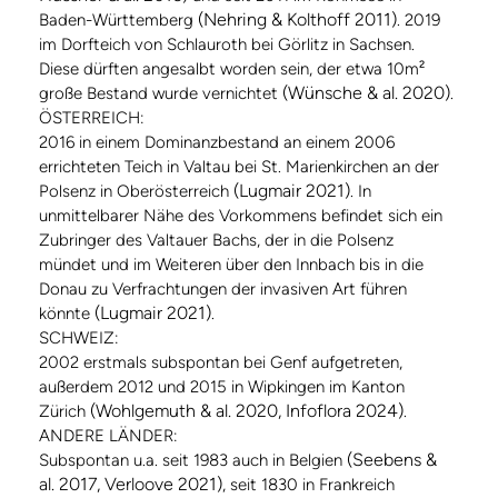
(Nehring & Kolthoff 2011)
Baden-Württemberg
. 2019
im Dorfteich von Schlauroth bei Görlitz in Sachsen.
Diese dürften angesalbt worden sein, der etwa 10m²
(Wünsche & al. 2020)
große Bestand wurde vernichtet
.
ÖSTERREICH:
2016 in einem Dominanzbestand an einem 2006
errichteten Teich in Valtau bei St. Marienkirchen an der
(Lugmair 2021)
Polsenz in Oberösterreich
. In
unmittelbarer Nähe des Vorkommens befindet sich ein
Zubringer des Valtauer Bachs, der in die Polsenz
mündet und im Weiteren über den Innbach bis in die
Donau zu Verfrachtungen der invasiven Art führen
(Lugmair 2021)
könnte
.
SCHWEIZ:
2002 erstmals subspontan bei Genf aufgetreten,
außerdem 2012 und 2015 in Wipkingen im Kanton
(Wohlgemuth & al. 2020, Infoflora 2024)
Zürich
.
ANDERE LÄNDER:
(Seebens &
Subspontan u.a. seit 1983 auch in Belgien
al. 2017, Verloove 2021)
, seit 1830 in Frankreich