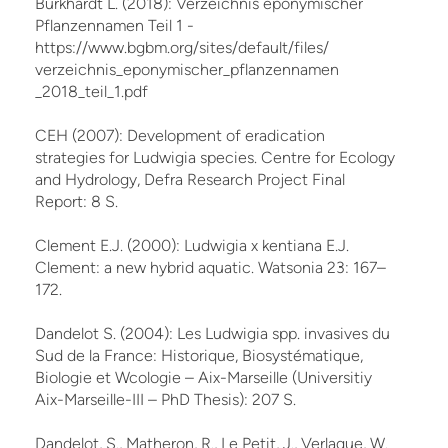
Burkhardt L. (2018): Verzeichnis eponymischer
Pflanzennamen Teil 1 -
https://www.bgbm.org/sites/default/files/
verzeichnis_eponymischer_pflanzennamen
_2018_teil_1.pdf
CEH (2007): Development of eradication
strategies for Ludwigia species. Centre for Ecology
and Hydrology, Defra Research Project Final
Report: 8 S.
Clement E.J. (2000): Ludwigia x kentiana E.J.
Clement: a new hybrid aquatic. Watsonia 23: 167–
172.
Dandelot S. (2004): Les Ludwigia spp. invasives du
Sud de la France: Historique, Biosystématique,
Biologie et Wcologie – Aix-Marseille (Universitiy
Aix-Marseille-III – PhD Thesis): 207 S.
Dandelot, S., Matheron, R., Le Petit, J., Verlaque, W.