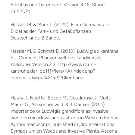
Bildatlas und Datenbank. Version 4.16; Stand
13.7.2021
Hassler M. & Muer T. (2022): Flora Germanica –
Bildatlas der Farn- und Gefäßpflanzen
Deutschlands. 2 Bände.
Hassler M. & Schmitt B. (2013): Ludwigia x kentiana
E.J. Clement. Pflanzenwelt des Landkreises
Karlsruhe, Version 2.3. http://www.rz.uni-
karlsruhe.de/~db111/flora/KA/index.php?
name=Ludwigia%20x%20kentiana
Haury J., Noël N., Bozec M., Coudreuse J., Guil J.,
Marrel G., Maisonneuve J. & J. Damien (2011):
Importance or Ludwigia grandiflora as invasive
weed on meadows and pastures in Western France.
Author manuscript, published in „3rd International
Symposium on Weeds and Invasive Plants, Ascona