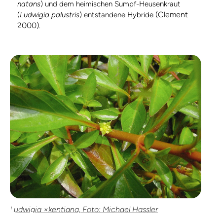
natans
) und dem heimischen Sumpf-Heusenkraut
(Clement
(
Ludwigia palustris
) entstandene Hybride
2000)
.
Ludwigia ×kentiana, Foto: Michael Hassler