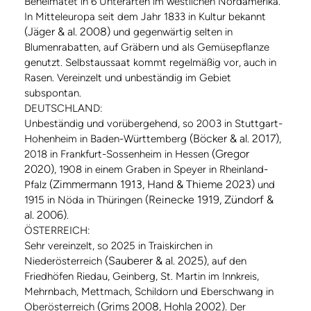
Beheimatet in 6 Unterarten im westlichen Nordamerika.
In Mitteleuropa seit dem Jahr 1833 in Kultur bekannt
(Jäger & al. 2008)
und gegenwärtig selten in
Blumenrabatten, auf Gräbern und als Gemüsepflanze
genutzt. Selbstaussaat kommt regelmäßig vor, auch in
Rasen. Vereinzelt und unbeständig im Gebiet
subspontan.
DEUTSCHLAND:
Unbeständig und vorübergehend, so 2003 in Stuttgart-
(Böcker & al. 2017)
Hohenheim in Baden-Württemberg
,
(Gregor
2018 in Frankfurt-Sossenheim in Hessen
2020)
, 1908 in einem Graben in Speyer in Rheinland-
(Zimmermann 1913, Hand & Thieme 2023)
Pfalz
und
(Reinecke 1919, Zündorf &
1915 in Nöda in Thüringen
al. 2006)
.
ÖSTERREICH:
Sehr vereinzelt, so 2025 in Traiskirchen in
(Sauberer & al. 2025)
Niederösterreich
, auf den
Friedhöfen Riedau, Geinberg, St. Martin im Innkreis,
Mehrnbach, Mettmach, Schildorn und Eberschwang in
(Grims 2008, Hohla 2002).
Oberösterreich
Der