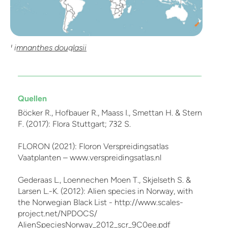
Limnanthes douglasii
Quellen
Böcker R., Hofbauer R., Maass I., Smettan H. & Stern
F. (2017): Flora Stuttgart; 732 S.
FLORON (2021): Floron Verspreidingsatlas
Vaatplanten – www.verspreidingsatlas.nl
Gederaas L., Loennechen Moen T., Skjelseth S. &
Larsen L.-K. (2012): Alien species in Norway, with
the Norwegian Black List - http://www.scales-
project.net/NPDOCS/
AlienSpeciesNorway_2012_scr_9C0ee.pdf