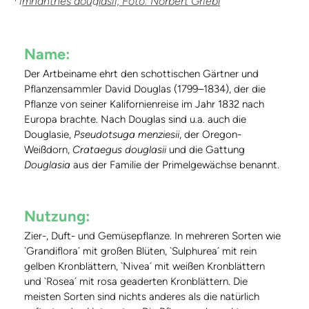
Limnanthes douglasii, Foto: Norbert Griebl
Name:
Der Artbeiname ehrt den schottischen Gärtner und
Pflanzensammler David Douglas (1799–1834), der die
Pflanze von seiner Kalifornienreise im Jahr 1832 nach
Europa brachte. Nach Douglas sind u.a. auch die
Douglasie,
Pseudotsuga menziesii
, der Oregon-
Weißdorn,
Crataegus douglasii
und die Gattung
Douglasia
aus der Familie der Primelgewächse benannt.
Nutzung:
Zier-, Duft- und Gemüsepflanze. In mehreren Sorten wie
`Grandiflora´ mit großen Blüten, `Sulphurea´ mit rein
gelben Kronblättern, `Nivea´ mit weißen Kronblättern
und `Rosea´ mit rosa geaderten Kronblättern. Die
meisten Sorten sind nichts anderes als die natürlich