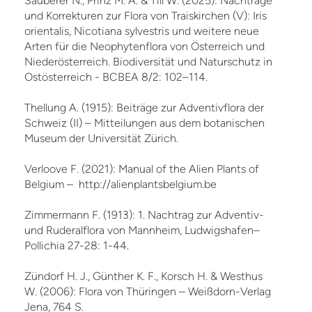
Sauberer N., Prinz M. A. & Till W. (2025): Nachträge
und Korrekturen zur Flora von Traiskirchen (V): Iris
orientalis, Nicotiana sylvestris und weitere neue
Arten für die Neophytenflora von Österreich und
Niederösterreich. Biodiversität und Naturschutz in
Ostösterreich - BCBEA 8/2: 102–114.
Thellung A. (1915): Beiträge zur Adventivflora der
Schweiz (II) – Mitteilungen aus dem botanischen
Museum der Universität Zürich.
Verloove F. (2021): Manual of the Alien Plants of
Belgium – http://alienplantsbelgium.be
Zimmermann F. (1913): 1. Nachtrag zur Adventiv-
und Ruderalflora von Mannheim, Ludwigshafen–
Pollichia 27-28: 1-44.
Zündorf H. J., Günther K. F., Korsch H. & Westhus
W. (2006): Flora von Thüringen – Weißdorn-Verlag
Jena, 764 S.