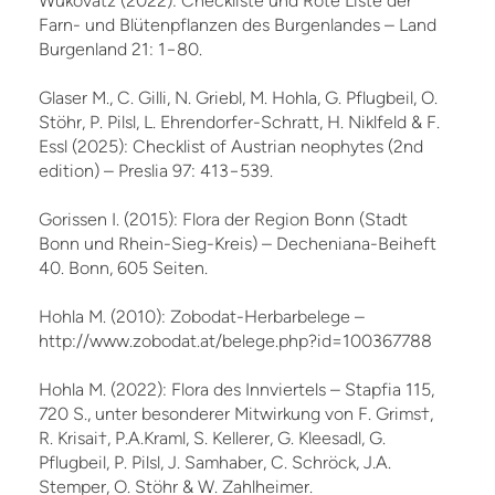
Wukovatz (2022): Checkliste und Rote Liste der
Farn- und Blütenpflanzen des Burgenlandes – Land
Burgenland 21: 1−80.
Glaser M., C. Gilli, N. Griebl, M. Hohla, G. Pflugbeil, O.
Stöhr, P. Pilsl, L. Ehrendorfer-Schratt, H. Niklfeld & F.
Essl (2025): Checklist of Austrian neophytes (2nd
edition) – Preslia 97: 413−539.
Gorissen I. (2015): Flora der Region Bonn (Stadt
Bonn und Rhein-Sieg-Kreis) – Decheniana-Beiheft
40. Bonn, 605 Seiten.
Hohla M. (2010): Zobodat-Herbarbelege –
http://www.zobodat.at/belege.php?id=100367788
Hohla M. (2022): Flora des Innviertels – Stapfia 115,
720 S., unter besonderer Mitwirkung von F. Grims†,
R. Krisai†, P.A.Kraml, S. Kellerer, G. Kleesadl, G.
Pflugbeil, P. Pilsl, J. Samhaber, C. Schröck, J.A.
Stemper, O. Stöhr & W. Zahlheimer.