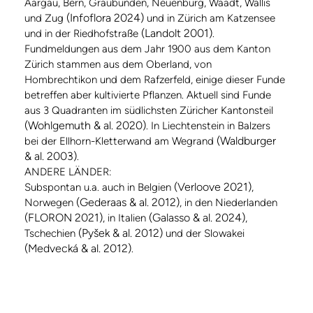
Aargau, Bern, Graubünden, Neuenburg, Waadt, Wallis
(Infoflora 2024)
und Zug
und in Zürich am Katzensee
(Landolt 2001)
und in der Riedhofstraße
.
Fundmeldungen aus dem Jahr 1900 aus dem Kanton
Zürich stammen aus dem Oberland, von
Hombrechtikon und dem Rafzerfeld, einige dieser Funde
betreffen aber kultivierte Pflanzen. Aktuell sind Funde
aus 3 Quadranten im südlichsten Züricher Kantonsteil
(Wohlgemuth & al. 2020)
. In Liechtenstein in Balzers
(Waldburger
bei der Ellhorn-Kletterwand am Wegrand
& al. 2003)
.
ANDERE LÄNDER:
(Verloove 2021)
Subspontan u.a. auch in Belgien
,
(Gederaas & al. 2012)
Norwegen
, in den Niederlanden
(FLORON 2021)
(Galasso & al. 2024)
, in Italien
,
(Pyšek & al. 2012)
Tschechien
und der Slowakei
(Medvecká & al. 2012)
.