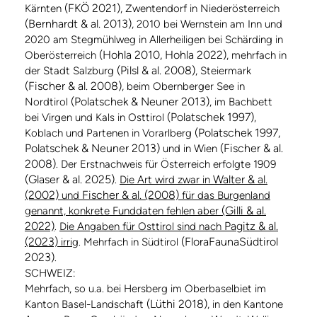
(FKÖ 2021)
Kärnten
, Zwentendorf in Niederösterreich
(Bernhardt & al. 2013)
, 2010 bei Wernstein am Inn und
2020 am Stegmühlweg in Allerheiligen bei Schärding in
(Hohla 2010, Hohla 2022)
Oberösterreich
, mehrfach in
(Pilsl & al. 2008)
der Stadt Salzburg
, Steiermark
(Fischer & al. 2008)
, beim Obernberger See in
(Polatschek & Neuner 2013)
Nordtirol
, im Bachbett
(Polatschek 1997)
bei Virgen und Kals in Osttirol
,
(Polatschek 1997,
Koblach und Partenen in Vorarlberg
Polatschek & Neuner 2013)
(Fischer & al.
und in Wien
2008)
. Der Erstnachweis für Österreich erfolgte 1909
(Glaser & al. 2025)
Walter & al.
.
Die Art wird zwar in
(2002)
Fischer & al. (2008)
und
für das Burgenland
(Gilli & al.
genannt, konkrete Funddaten fehlen aber
2022)
Pagitz & al.
.
Die Angaben für Osttirol sind nach
(2023)
(FloraFaunaSüdtirol
irrig
. Mehrfach in Südtirol
2023)
.
SCHWEIZ:
Mehrfach, so u.a. bei Hersberg im Oberbaselbiet im
(Lüthi 2018)
Kanton Basel-Landschaft
, in den Kantone