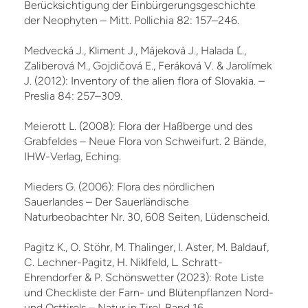
Berücksichtigung der Einbürgerungsgeschichte
der Neophyten – Mitt. Pollichia 82: 157–246.
Medvecká J., Kliment J., Májeková J., Halada Ľ.,
Zaliberová M., Gojdičová E., Feráková V. & Jarolímek
J. (2012): Inventory of the alien flora of Slovakia. –
Preslia 84: 257–309.
Meierott L. (2008): Flora der Haßberge und des
Grabfeldes – Neue Flora von Schweifurt. 2 Bände,
IHW-Verlag, Eching.
Mieders G. (2006): Flora des nördlichen
Sauerlandes – Der Sauerländische
Naturbeobachter Nr. 30, 608 Seiten, Lüdenscheid.
Pagitz K., O. Stöhr, M. Thalinger, I. Aster, M. Baldauf,
C. Lechner-Pagitz, H. Niklfeld, L. Schratt-
Ehrendorfer & P. Schönswetter (2023): Rote Liste
und Checkliste der Farn- und Blütenpflanzen Nord-
und Osttirols – Natur in Tirol, Band 16.