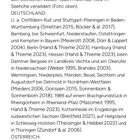
Seehöhe verwildert (Foto oben).
DEUTSCHLAND:
U. a. Ostfildern-Ruit und Stuttgart-Plieningen in Baden-
(Smettan 2015, Böcker & al. 2017)
Württemberg
,
Bamberg, bei Schweinfurt, Niederstaufen, Ostettringen
(Meierott 2008, Dörr & Lippert
und Kempten in Bayern
2004)
(Hand & Thieme 2023)
(Hand
, Berlin
, Hamburg
& Thieme 2023)
(Hand & Thieme 2023)
, Hessen
, beim
Dammer Bergsee im Landkreis Vechta und am Okerufer
(Weber 1995, Brandes 2003)
in Niedersachsen
,
Wermingsen, Niederpleis, Menden, Beuel, Sechtem und
Augustdorf bei Detmold in Nordrhein-Westfalen
(Mieders 2006, Gorissen 2015, Sonnenborn &
Sonnenborn 2018)
, 1989 auf einem Brachgrundstück in
(Mazomeit 1995,
Rheingönheim in Rheinland-Pfalz
Hand & Thieme 2023)
, Kottenheide im Erzgebirge im
(Breitfeld 2021),
südwestlichen Sachsen
auf Helgoland
(Theisinger & Hebbel 2022)
in Schleswig-Holstein
und
(Zündorf & al. 2006)
in Thüringen
.
ÖSTERREICH: