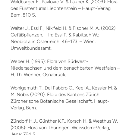
Waldburger E., Pavlovic V. & Lauber K. (2003): Flora
des Fürstentums Liechtenstein – Haupt-Verlag
Bern, 810 S.
Walter J., Essl F., Niklfeld H. & Fischer M. A. (2002):
Gefäßpflanzen. – In: Essl F. & Rabitsch W.:
Neobiota in Österreich: 46–173. – Wien:
Umweltbundesamt.
Weber H. (1995): Flora von Südwest-
Niedersachsen und dem benachbarten Westfalen –
H. Th. Wenner, Osnabrück.
Wohlgemuth T., Del Fabbro C., Keel A., Kessler M. &
M. Nobis (2020): Flora des Kantons Zürich.
Zürcherische Botanische Gesellschaft. Haupt-
Verlag, Bern.
Zündorf H.J., Günther K.F., Korsch H. & Westhus W.
(2006): Flora von Thüringen. Weissdorn-Verlag,
Jena: 764 S.