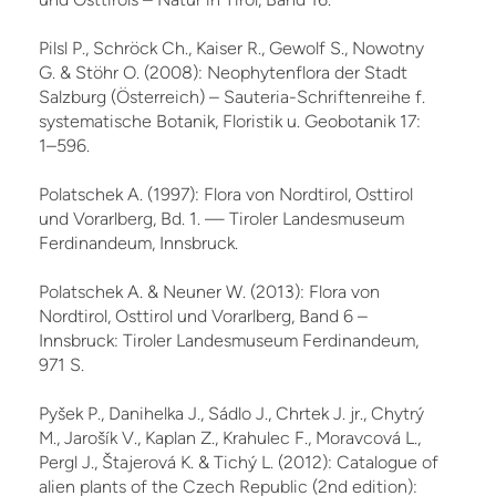
Pilsl P., Schröck Ch., Kaiser R., Gewolf S., Nowotny
G. & Stöhr O. (2008): Neophytenflora der Stadt
Salzburg (Österreich) – Sauteria-Schriftenreihe f.
systematische Botanik, Floristik u. Geobotanik 17:
1–596.
Polatschek A. (1997): Flora von Nordtirol, Osttirol
und Vorarlberg, Bd. 1. — Tiroler Landesmuseum
Ferdinandeum, Innsbruck.
Polatschek A. & Neuner W. (2013): Flora von
Nordtirol, Osttirol und Vorarlberg, Band 6 –
Innsbruck: Tiroler Landesmuseum Ferdinandeum,
971 S.
Pyšek P., Danihelka J., Sádlo J., Chrtek J. jr., Chytrý
M., Jarošík V., Kaplan Z., Krahulec F., Moravcová L.,
Pergl J., Štajerová K. & Tichý L. (2012): Catalogue of
alien plants of the Czech Re­public (2nd edition):