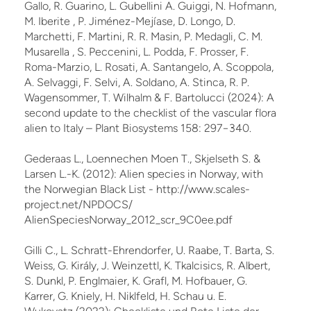
Gallo, R. Guarino, L. Gubellini A. Guiggi, N. Hofmann,
M. Iberite , P. Jiménez-Mejíase, D. Longo, D.
Marchetti, F. Martini, R. R. Masin, P. Medagli, C. M.
Musarella , S. Peccenini, L. Podda, F. Prosser, F.
Roma-Marzio, L. Rosati, A. Santangelo, A. Scoppola,
A. Selvaggi, F. Selvi, A. Soldano, A. Stinca, R. P.
Wagensommer, T. Wilhalm & F. Bartolucci (2024): A
second update to the checklist of the vascular flora
alien to Italy – Plant Biosystems 158: 297−340.
Gederaas L., Loennechen Moen T., Skjelseth S. &
Larsen L.-K. (2012): Alien species in Norway, with
the Norwegian Black List - http://www.scales-
project.net/NPDOCS/
AlienSpeciesNorway_2012_scr_9C0ee.pdf
Gilli C., L. Schratt-Ehrendorfer, U. Raabe, T. Barta, S.
Weiss, G. Király, J. Weinzettl, K. Tkalcisics, R. Albert,
S. Dunkl, P. Englmaier, K. Grafl, M. Hofbauer, G.
Karrer, G. Kniely, H. Niklfeld, H. Schau u. E.