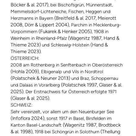
Böcker & al. 2017)
, bei Bischofsgrün, Münnerstadt,
Memmelsdorf-Lichteneiche, Fischen, Heggen und
(Breitfeld & al. 2017, Meierott
Herzmanns in Bayern
2008, Dörr & Lippert 2004)
, Parchim in Mecklenburg-
(Fukarek & Henker 2005)
Vorpommern
, 1908 in
(Wagenitz 1987, Hand &
Weinheim in Rheinland-Pfalz
Thieme 2023)
(Hand &
und Schleswig-Holstein
Thieme 2023)
.
ÖSTERREICH:
2008 am Rothenberg in Senftenbach in Oberösterreich
(Hohla 2009)
, Elbigenalp und Vils in Nordtirol
(Polatschek & Neuner 2013)
und Braz, Schoppernau
(Polatschek 1997, Glaser & al.
und Dalaas in Vorarlberg
2025)
. Der Erstnachweis für Österreich erfolgte 1971
(Glaser & al. 2025)
.
SCHWEIZ:
Sehr vereinzelt, vor allem um den Neuenburger See
(Infoflora 2024)
, sonst 1917 in Basel, Birsfelden im
(Wagenitz 1987, Brodtbeck
Kanton Basel-Landschaft
& al. 1998)
(Thellung
, 1918 bei Schöngrün in Solothurn