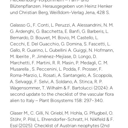
Blütenpflanzen. Herausgegeben von Heinz Henker
und Christian Berg, Weißdorn-Verlag Jena, 428 S.
Galasso G., F. Conti, L. Peruzzi, A. Alessandrini, N. M.
G. Ardenghi, G. Bacchetta, E. Banfi, G. Barberis, L.
Bernardo, D. Bouvet, M. Bovio, M. Castello, L.
Cecchi, E. Del Guacchio, G. Domina, S. Fascetti, L.
Gallo, R. Guarino, L. Gubellini A. Guiggi, N. Hofmann,
M. Iberite , P. Jiménez-Mejíase, D. Longo, D.
Marchetti, F. Martini, R. R. Masin, P. Medagli, C. M.
Musarella , S. Peccenini, L. Podda, F. Prosser, F.
Roma-Marzio, L. Rosati, A. Santangelo, A. Scoppola,
A. Selvaggi, F. Selvi, A. Soldano, A. Stinca, R. P.
Wagensommer, T. Wilhalm & F. Bartolucci (2024): A
second update to the checklist of the vascular flora
alien to Italy – Plant Biosystems 158: 297−340.
Glaser M., C. Gilli, N. Griebl, M. Hohla, G. Pflugbeil, O.
Stöhr, P. Pilsl, L. Ehrendorfer-Schratt, H. Niklfeld & F.
Essl (2025): Checklist of Austrian neophytes (2nd