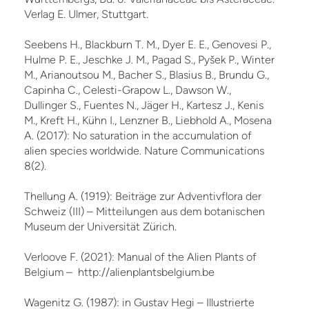
Verlag E. Ulmer, Stuttgart.
Seebens H., Blackburn T. M., Dyer E. E., Genovesi P.,
Hulme P. E., Jeschke J. M., Pagad S., Pyšek P., Winter
M., Arianoutsou M., Bacher S., Blasius B., Brundu G.,
Capinha C., Celesti-Grapow L., Dawson W.,
Dullinger S., Fuentes N., Jäger H., Kartesz J., Kenis
M., Kreft H., Kühn I., Lenzner B., Liebhold A., Mosena
A. (2017): No saturation in the accumulation of
alien species worldwide. Nature Communications
8(2).
Thellung A. (1919): Beiträge zur Adventivflora der
Schweiz (III) – Mitteilungen aus dem botanischen
Museum der Universität Zürich.
Verloove F. (2021): Manual of the Alien Plants of
Belgium – http://alienplantsbelgium.be
Wagenitz G. (1987): in Gustav Hegi – Illustrierte