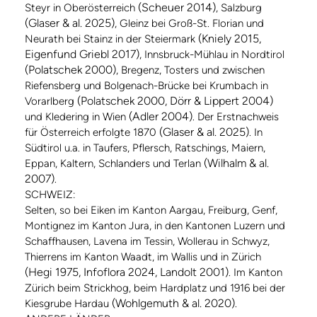
(Scheuer 2014)
Steyr in Oberösterreich
, Salzburg
(Glaser & al. 2025)
, Gleinz bei Groß-St. Florian und
(Kniely 2015,
Neurath bei Stainz in der Steiermark
Eigenfund Griebl 2017)
, Innsbruck-Mühlau in Nordtirol
(Polatschek 2000)
, Bregenz, Tosters und zwischen
Riefensberg und Bolgenach-Brücke bei Krumbach in
(Polatschek 2000, Dörr & Lippert 2004)
Vorarlberg
(Adler 2004)
und Kledering in Wien
. Der Erstnachweis
(Glaser & al. 2025)
für Österreich erfolgte 1870
. In
Südtirol u.a. in Taufers, Pflersch, Ratschings, Maiern,
(Wilhalm & al.
Eppan, Kaltern, Schlanders und Terlan
2007)
.
SCHWEIZ:
Selten, so bei Eiken im Kanton Aargau, Freiburg, Genf,
Montignez im Kanton Jura, in den Kantonen Luzern und
Schaffhausen, Lavena im Tessin, Wollerau in Schwyz,
Thierrens im Kanton Waadt, im Wallis und in Zürich
(Hegi 1975, Infoflora 2024, Landolt 2001)
. Im Kanton
Zürich beim Strickhog, beim Hardplatz und 1916 bei der
(Wohlgemuth & al. 2020)
Kiesgrube Hardau
.