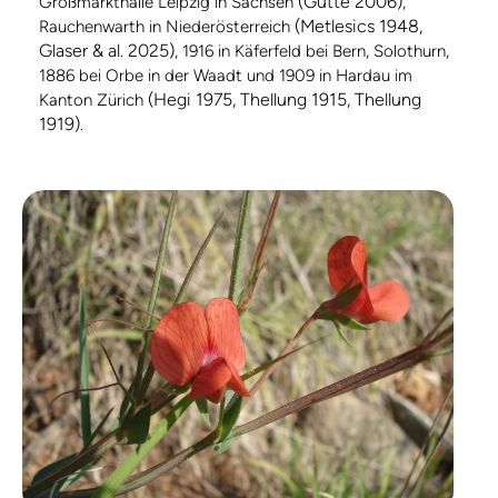
(Gutte 2006)
Großmarkthalle Leipzig in Sachsen
,
(Metlesics 1948,
Rauchenwarth in Niederösterreich
Glaser & al. 2025)
, 1916 in Käferfeld bei Bern, Solothurn,
1886 bei Orbe in der Waadt und 1909 in Hardau im
(Hegi 1975, Thellung 1915, Thellung
Kanton Zürich
1919)
.