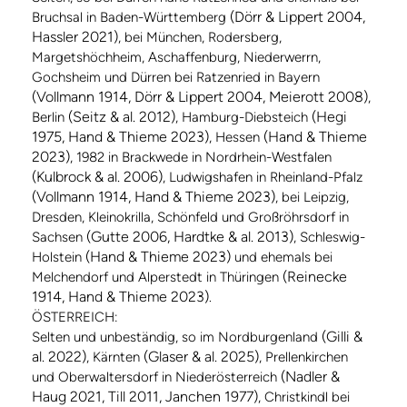
(Dörr & Lippert 2004,
Bruchsal in Baden-Württemberg
Hassler 2021)
, bei München, Rodersberg,
Margetshöchheim, Aschaffenburg, Niederwerrn,
Gochsheim und Dürren bei Ratzenried in Bayern
(Vollmann 1914, Dörr & Lippert 2004, Meierott 2008)
,
(Seitz & al. 2012)
(Hegi
Berlin
, Hamburg-Diebsteich
1975, Hand & Thieme 2023)
(Hand & Thieme
, Hessen
2023)
, 1982 in Brackwede in Nordrhein-Westfalen
(Kulbrock & al. 2006)
, Ludwigshafen in Rheinland-Pfalz
(Vollmann 1914, Hand & Thieme 2023)
, bei Leipzig,
Dresden, Kleinokrilla, Schönfeld und Großröhrsdorf in
(Gutte 2006, Hardtke & al. 2013)
Sachsen
, Schleswig-
(Hand & Thieme 2023)
Holstein
und ehemals bei
(Reinecke
Melchendorf und Alperstedt in Thüringen
1914, Hand & Thieme 2023)
.
ÖSTERREICH:
(Gilli &
Selten und unbeständig, so im Nordburgenland
al. 2022)
(Glaser & al. 2025)
, Kärnten
, Prellenkirchen
(Nadler &
und Oberwaltersdorf in Niederösterreich
Haug 2021, Till 2011, Janchen 1977)
, Christkindl bei