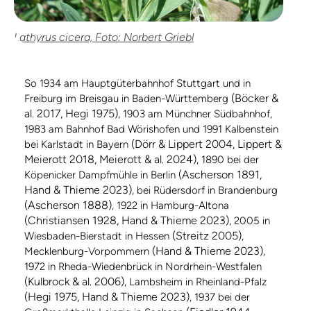
Lathyrus cicera, Foto: Norbert Griebl
So 1934 am Hauptgüterbahnhof Stuttgart und in
(Böcker &
Freiburg im Breisgau in Baden-Württemberg
al. 2017, Hegi 1975)
, 1903 am Münchner Südbahnhof,
1983 am Bahnhof Bad Wörishofen und 1991 Kalbenstein
(Dörr & Lippert 2004, Lippert &
bei Karlstadt in Bayern
Meierott 2018, Meierott & al. 2024)
, 1890 bei der
(Ascherson 1891,
Köpenicker Dampfmühle in Berlin
Hand & Thieme 2023)
, bei Rüdersdorf in Brandenburg
(Ascherson 1888)
, 1922 in Hamburg-Altona
(Christiansen 1928, Hand & Thieme 2023)
, 2005 in
(Streitz 2005)
Wiesbaden-Bierstadt in Hessen
,
(Hand & Thieme 2023)
Mecklenburg-Vorpommern
,
1972 in Rheda-Wiedenbrück in Nordrhein-Westfalen
(Kulbrock & al. 2006)
, Lambsheim in Rheinland-Pfalz
(Hegi 1975, Hand & Thieme 2023)
, 1937 bei der