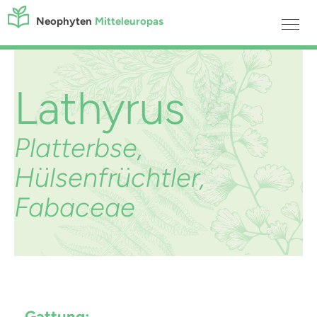
Neophyten
Mitteleuropas
Lathyrus
Platterbse,
Hülsenfrüchtler,
Fabaceae
Gattung: