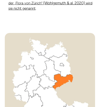
(Wohlgemuth & al. 2020)
der „Flora von Zürich“
wird
sie nicht genannt
.