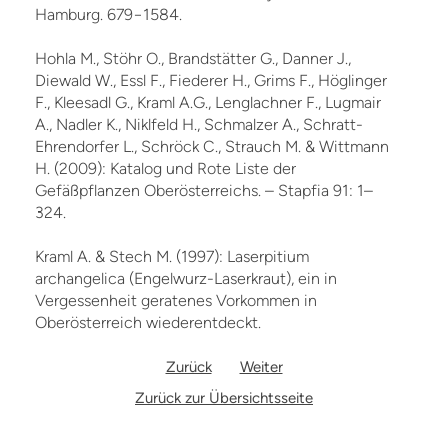
Hamburg. 679−1584.
Hohla M., Stöhr O., Brandstätter G., Danner J.,
Diewald W., Essl F., Fiederer H., Grims F., Höglinger
F., Kleesadl G., Kraml A.G., Lenglachner F., Lugmair
A., Nadler K., Niklfeld H., Schmalzer A., Schratt-
Ehrendorfer L., Schröck C., Strauch M. & Wittmann
H. (2009): Katalog und Rote Liste der
Gefäßpflanzen Oberösterreichs. – Stapfia 91: 1–
324.
Kraml A. & Stech M. (1997): Laserpitium
archangelica (Engelwurz-Laserkraut), ein in
Vergessenheit geratenes Vorkommen in
Oberösterreich wiederentdeckt.
Zurück
Weiter
Zurück zur Übersichtsseite