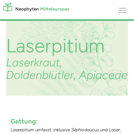
Neophyten
Mitteleuropas
Laserpitium
Laserkraut,
Doldenblütler, Apiaceae
Gattung:
Laserpitium
umfasst, inklusive
Silphiodaucus
und
Laser
,