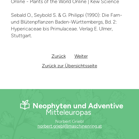
Online - Plants of the World Online | Kew Science
Sebald O., Seybold S. & G. Philippi (1990): Die Farn-
und Blütenpflanzen Baden-Württembergs, Bd. 2:
Hypericaceae bis Primulaceae. Verlag E. Ulmer,
Stuttgart.
Zurück
Weiter
Zurück zur Übersichtsseite
Neophyten und Adventive
Mitteleuropas
Norbert Griebl
norbert.griebl@maschinenring.at