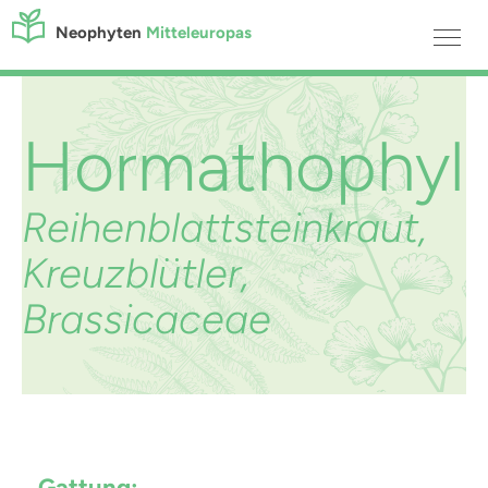
Neophyten
Mitteleuropas
Hormathophyll
Reihenblattsteinkraut,
Kreuzblütler,
Brassicaceae
Gattung: