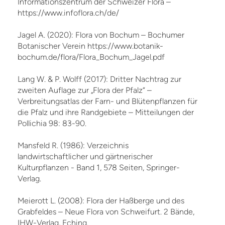
Informationszentrum der Schweizer Flora –
https://www.infoflora.ch/de/
Jagel A. (2020): Flora von Bochum – Bochumer
Botanischer Verein https://www.botanik-
bochum.de/flora/Flora_Bochum_Jagel.pdf
Lang W. & P. Wolff (2017): Dritter Nachtrag zur
zweiten Auflage zur „Flora der Pfalz“ –
Verbreitungsatlas der Farn- und Blütenpflanzen für
die Pfalz und ihre Randgebiete – Mitteilungen der
Pollichia 98: 83-90.
Mansfeld R. (1986): Verzeichnis
landwirtschaftlicher und gärtnerischer
Kulturpflanzen - Band 1, 578 Seiten, Springer-
Verlag.
Meierott L. (2008): Flora der Haßberge und des
Grabfeldes – Neue Flora von Schweifurt. 2 Bände,
IHW-Verlag, Eching.