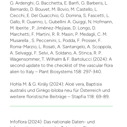
G. Ardenghi, G. Bacchetta, E. Banfi, G. Barberis, L.
Bernardo, D. Bouvet, M. Bovio, M. Castello, L.
Cecchi, E. Del Guacchio, G. Domina, S. Fascetti, L.
Gallo, R. Guarino, L. Gubellini A. Guiggi, N. Hofmann,
M. Iberite , P. Jiménez-Mejíase, D. Longo, D.
Marchetti, F. Martini, R. R. Masin, P. Medagli, C. M.
Musarella , S. Peccenini, L. Podda, F. Prosser, F.
Roma-Marzio, L. Rosati, A. Santangelo, A. Scoppola,
A. Selvaggi, F. Selvi, A. Soldano, A. Stinca, R. P.
Wagensommer, T. Wilhalm & F. Bartolucci (2024): A
second update to the checklist of the vascular flora
alien to Italy – Plant Biosystems 158: 297-340.
Hohla M. & G. Király (2024): Aloë vera, Baptisia
australis und Ginkgo biloba neu für Österreich und
weitere floristische Beiträge – Stapfia 118: 69-89.
Infoflora (2024): Das nationale Daten- und