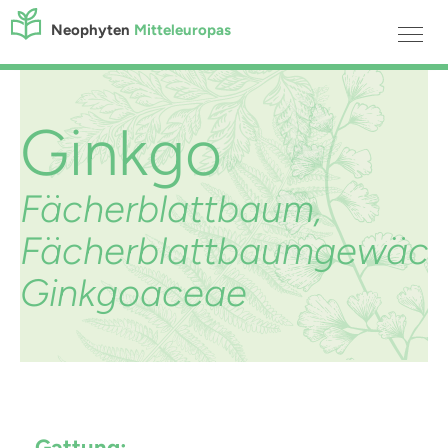
Neophyten
Mitteleuropas
Ginkgo
Fächerblattbaum,
Fächerblattbaumgewäch
Ginkgoaceae
Gattung: