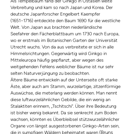
Als Tempelbaum fand der Ginkgo in Ostasien weite
Verbreitung und kam so nach Japan und Korea. Der
deutsche Japanforscher Engelbert Kaempfer
(1651−1716) entdeckte den Baum 1690 für die westliche
Welt. Von Japan aus brachten niederländische
Seefahrer den Fächerblattbaum um 1730 nach Europa,
wo er erstmals im Botanischen Garten der Universität
Utrecht wuchs. Von da aus verbreitete er sich in alle
Himmelsrichtungen. Gegenwärtig wird Ginkgo in
Mitteleuropa häufig gepflanzt, aber wegen des
weitgehenden Fehlens weiblicher Bäume ist nur sehr
selten Naturverjüngung zu beobachten.
Ältere Bäume entwickeln auf der Unterseite oft starke
Äste, aber auch am Stamm, wurzelartige, zitzenförmige
Auswüchse, die meterlang werden können. Man nennt
diese luftwurzelähnlichen Gebilde, die ein wenig an
Stalaktiten erinnern, „Tschitschi“. Über ihre Bedeutung
ist bisher wenig bekannt. Da sie senkrecht zum Boden
wachsen, könnten es Überbleibsel stützwurzelähnlicher
Organe von längst ausgestorbenen Ginkgo-Arten sein,
(Bruns
die in sumpfigen Wäldern beheimatet waren