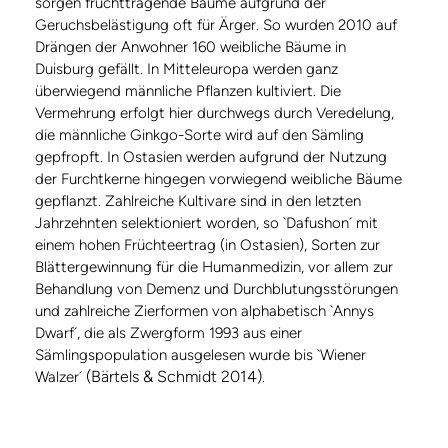
sorgen fruchttragende Bäume aufgrund der
Geruchsbelästigung oft für Ärger. So wurden 2010 auf
Drängen der Anwohner 160 weibliche Bäume in
Duisburg gefällt. In Mitteleuropa werden ganz
überwiegend männliche Pflanzen kultiviert. Die
Vermehrung erfolgt hier durchwegs durch Veredelung,
die männliche Ginkgo-Sorte wird auf den Sämling
gepfropft. In Ostasien werden aufgrund der Nutzung
der Furchtkerne hingegen vorwiegend weibliche Bäume
gepflanzt. Zahlreiche Kultivare sind in den letzten
Jahrzehnten selektioniert worden, so `Dafushon´ mit
einem hohen Früchteertrag (in Ostasien), Sorten zur
Blättergewinnung für die Humanmedizin, vor allem zur
Behandlung von Demenz und Durchblutungsstörungen
und zahlreiche Zierformen von alphabetisch `Annys
Dwarf´, die als Zwergform 1993 aus einer
Sämlingspopulation ausgelesen wurde bis `Wiener
(Bärtels & Schmidt 2014)
Walzer´
.