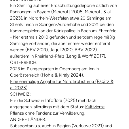
Ein Sämling auf einer Erdschüttungsdeponie östlich von
(Meierott 2008, Meierott & al.
Rannungen in Bayern
2023)
, in Nordrhein-Westfalen etwa 20 Sämlinge am
Stiehls Teich in Solingen-Aufderhöhe und 2021 bei den
Kammerspielen an der Königsallee in Bochum-Ehrenfeld
- hier erstmals 2010 gefunden und seitdem regelmäßig
Sämlinge vorhanden, die aber immer wieder entfernt
(BBV 2020, Jagel 2020, BBV 2022)
werden
,
(Lang & Wolff 2017)
außerdem in Rheinland-Pfalz
.
ÖSTERREICH:
2023 im Plungergarten in Obernberg am Inn in
(Hohla & Kiràly 2024)
Oberösterreich
.
(Pagitz &
Eine ehemalige Angabe für Nordtirol ist irrig
al. 2023)
.
SCHWEIZ:
Infoflora (2025)
Für die Schweiz in
mehrfach
angegeben, allerdings mit dem Status:
Kultivierte
Pflanze ohne Tendenz zur Verwilderung
.
ANDERE LÄNDER:
(Verloove 2021)
Subspontan u.a. auch in Belgien
und