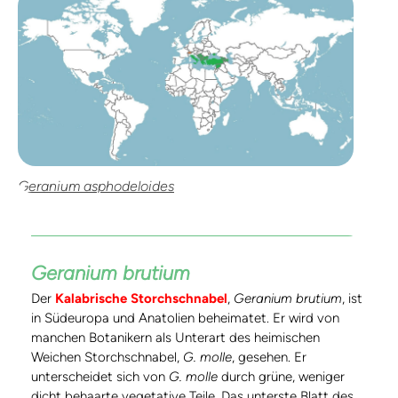
Geranium asphodeloides
Geranium brutium
Der
Kalabrische Storchschnabel
,
Geranium brutium
, ist
in Südeuropa und Anatolien beheimatet. Er wird von
manchen Botanikern als Unterart des heimischen
Weichen Storchschnabel,
G. molle
, gesehen. Er
unterscheidet sich von
G. molle
durch grüne, weniger
dicht behaarte vegetative Teile. Das unterste Blatt des