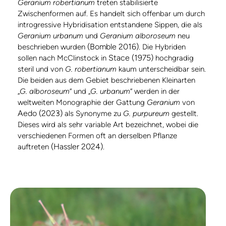
Geranium robertianum
treten stabilisierte
Zwischenformen auf. Es handelt sich offenbar um durch
introgressive Hybridisation entstandene Sippen, die als
Geranium urbanum
und
Geranium alboroseum
neu
(Bomble 2016)
beschrieben wurden
. Die Hybriden
Stace (1975)
sollen nach McClinstock in
hochgradig
steril und von
G. robertianum
kaum unterscheidbar sein.
Die beiden aus dem Gebiet beschriebenen Kleinarten
„
G. alboroseum
“ und „
G. urbanum
“ werden in der
weltweiten Monographie der Gattung
Geranium
von
Aedo (2023)
als Synonyme zu
G. purpureum
gestellt.
Dieses wird als sehr variable Art bezeichnet, wobei die
verschiedenen Formen oft an derselben Pflanze
(Hassler 2024)
auftreten
.