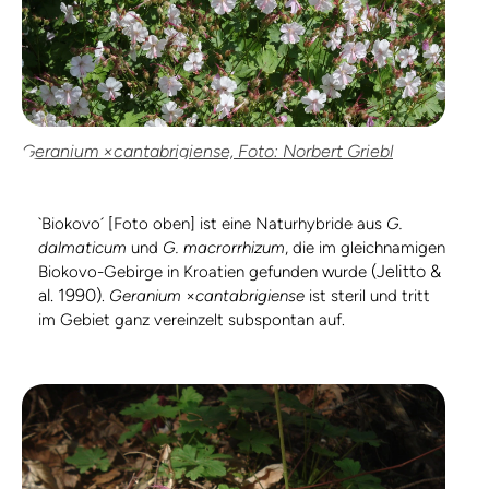
Geranium ×cantabrigiense, Foto: Norbert Griebl
`Biokovo´ [Foto oben] ist eine Naturhybride aus
G.
dalmaticum
und
G. macrorrhizum
, die im gleichnamigen
(Jelitto &
Biokovo-Gebirge in Kroatien gefunden wurde
al. 1990)
.
Geranium
×
cantabrigiense
ist steril und tritt
im Gebiet ganz vereinzelt subspontan auf.