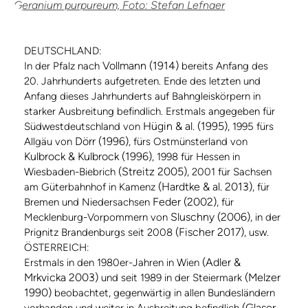
Geranium purpureum, Foto: Stefan Lefnaer
DEUTSCHLAND:
Vollmann (1914)
In der Pfalz nach
bereits Anfang des
20. Jahrhunderts aufgetreten. Ende des letzten und
Anfang dieses Jahrhunderts auf Bahngleiskörpern in
starker Ausbreitung befindlich. Erstmals angegeben für
Hügin & al. (1995)
Südwestdeutschland von
, 1995 fürs
Dörr (1996)
Allgäu von
, fürs Ostmünsterland von
Kulbrock & Kulbrock (1996)
, 1998 für Hessen in
(Streitz 2005)
Wiesbaden-Biebrich
, 2001 für Sachsen
(Hardtke & al. 2013)
am Güterbahnhof in Kamenz
, für
Feder (2002)
Bremen und Niedersachsen
, für
Sluschny (2006)
Mecklenburg-Vorpommern von
, in der
(Fischer 2017)
Prignitz Brandenburgs seit 2008
, usw.
ÖSTERREICH:
(Adler &
Erstmals in den 1980er-Jahren in Wien
Mrkvicka 2003)
(Melzer
und seit 1989 in der Steiermark
1990)
beobachtet, gegenwärtig in allen Bundesländern
(Glaser