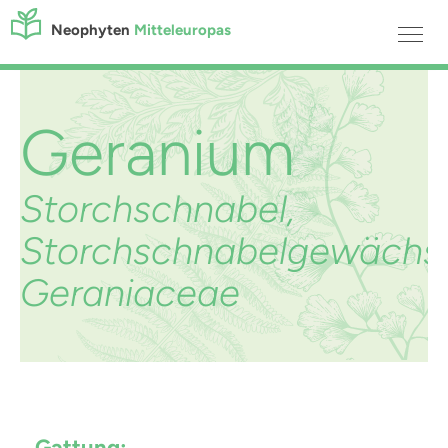
Neophyten
Mitteleuropas
Geranium
Storchschnabel,
Storchschnabelgewächs
Geraniaceae
Gattung: