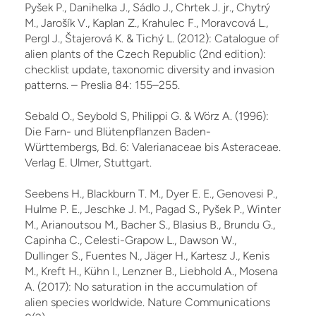
Pyšek P., Danihelka J., Sádlo J., Chrtek J. jr., Chytrý
M., Jarošík V., Kaplan Z., Krahulec F., Moravcová L.,
Pergl J., Štajerová K. & Tichý L. (2012): Catalogue of
alien plants of the Czech Re­public (2nd edition):
checklist update, taxonomic diversity and invasion
patterns. – Preslia 84: 155–255.
Sebald O., Seybold S, Philippi G. & Wörz A. (1996):
Die Farn- und Blütenpflanzen Baden-
Württembergs, Bd. 6: Valerianaceae bis Asteraceae.
Verlag E. Ulmer, Stuttgart.
Seebens H., Blackburn T. M., Dyer E. E., Genovesi P.,
Hulme P. E., Jeschke J. M., Pagad S., Pyšek P., Winter
M., Arianoutsou M., Bacher S., Blasius B., Brundu G.,
Capinha C., Celesti-Grapow L., Dawson W.,
Dullinger S., Fuentes N., Jäger H., Kartesz J., Kenis
M., Kreft H., Kühn I., Lenzner B., Liebhold A., Mosena
A. (2017): No saturation in the accumulation of
alien species worldwide. Nature Communications