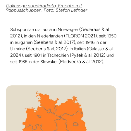
Galinsoga quadriradiata, Früchte mit
Pappusschuppen, Foto: Stefan Lefnaer
(Gederaas & al.
Subspontan u.a. auch in Norwegen
2012)
(FLORON 2021)
, in den Niederlanden
, seit 1950
(Seebens & al. 2017)
in Bulgarien
, seit 1946 in der
(Seebens & al. 2017)
(Galasso & al.
Ukraine
, in Italien
2024)
(Pyšek & al. 2012)
, seit 1901 in Tschechien
und
(Medvecká & al. 2012)
seit 1936 in der Slowakei
.