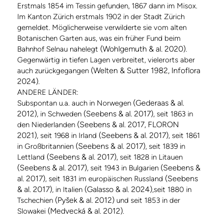
Erstmals 1854 im Tessin gefunden, 1867 dann im Misox.
Im Kanton Zürich erstmals 1902 in der Stadt Zürich
gemeldet. Möglicherweise verwilderte sie vom alten
Botanischen Garten aus, was ein früher Fund beim
(Wohlgemuth & al. 2020)
Bahnhof Selnau nahelegt
.
Gegenwärtig in tiefen Lagen verbreitet, vielerorts aber
(Welten & Sutter 1982, Infoflora
auch zurückgegangen
2024)
.
ANDERE LÄNDER:
(Gederaas & al.
Subspontan u.a. auch in Norwegen
2012)
(Seebens & al. 2017)
, in Schweden
, seit 1863 in
(Seebens & al. 2017, FLORON
den Niederlanden
2021)
(Seebens & al. 2017)
, seit 1968 in Irland
, seit 1861
(Seebens & al. 2017)
in Großbritannien
, seit 1839 in
(Seebens & al. 2017)
Lettland
, seit 1828 in Litauen
(Seebens & al. 2017)
(Seebens &
, seit 1943 in Bulgarien
al. 2017)
(Seebens
, seit 1831 im europäischen Russland
& al. 2017)
(Galasso & al. 2024)
, in Italien
,seit 1880 in
(Pyšek & al. 2012)
Tschechien
und seit 1853 in der
(Medvecká & al. 2012)
Slowakei
.