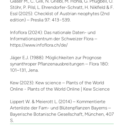
Glaser M., C. Gilli, N. Griebl, M. Hohla, G. Pflugbeil, O.
Stöhr, P. Pilsl, L. Ehrendorfer-Schratt, H. Niklfeld & F.
Essl (2025): Checklist of Austrian neophytes (2nd
edition) – Preslia 97: 413−539.
Infoflora (2024): Das nationale Daten- und
Informationszentrum der Schweizer Flora –
https://www.infoflora.ch/de/
Jäger E.J. (1988): Möglichkeiten zur Prognose
synanthroper Pflanzenausbreitungen – Flora 180:
101–131, Jena.
Kew (2023): Kew science – Plants of the World
Online - Plants of the World Online | Kew Science
Lippert W. & Meierott L. (2014) – Kommentierte
Artenliste der Farn- und Blütenpflanzen Bayerns –
Bayerische Botanische Gesellschaft, München, 407
S.