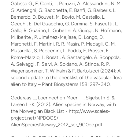
Galasso G., F. Conti, L. Peruzzi, A. Alessandrini, N. M.
G. Ardenghi, G. Bacchetta, E. Banfi, G. Barberis, L.
Bernardo, D. Bouvet, M. Bovio, M. Castello, L.
Cecchi, E. Del Guacchio, G. Domina, S. Fascetti, L.
Gallo, R. Guarino, L. Gubellini A. Guiggi, N. Hofmann,
M. Iberite , P. Jiménez-Mejíase, D. Longo, D.
Marchetti, F. Martini, R. R. Masin, P. Medagli, C. M.
Musarella , S. Peccenini, L. Podda, F. Prosser, F.
Roma-Marzio, L. Rosati, A. Santangelo, A. Scoppola,
A. Selvaggi, F. Selvi, A. Soldano, A. Stinca, R. P.
Wagensommer, T. Wilhalm & F. Bartolucci (2024): A
second update to the checklist of the vascular flora
alien to Italy – Plant Biosystems 158: 297−340.
Gederaas L., Loennechen Moen T., Skjelseth S. &
Larsen L.-K. (2012): Alien species in Norway, with
the Norwegian Black List - http://www.scales-
project.net/NPDOCS/
AlienSpeciesNorway_2012_scr_9C0ee.pdf