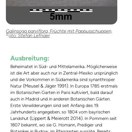
Galinsoga parviflora, Früchte mit Pappusschuppen,
Foto: Stefan Lefnaer
Ausbreitung:
Beheimatet in Süd- und Mittelamerika. Möglicherweise
ist die Art aber auch nur in Zentral-Mexiko ursprünglich
und die Vorkommen in Südamerika sind synanthroper
(Meusel & Jäger 1991)
Natur
. In Europa 1785 erstmals
im Botanischen Garten in Paris kultiviert, bald darauf
auch in Madrid und in anderen Botanischen Gärten.
Erste Verwilderungen sind seit Anfang des 19.
Jahrhunderts angegeben, so 1804 vom bayrischen
(Lippert & Meierott 2014)
Landshut
. In Pommern seit
1807 bekannt, wo sie G. Homann, Prediger und
Botaniker in Budow, im Pfarrgarten aussäte. Bereits