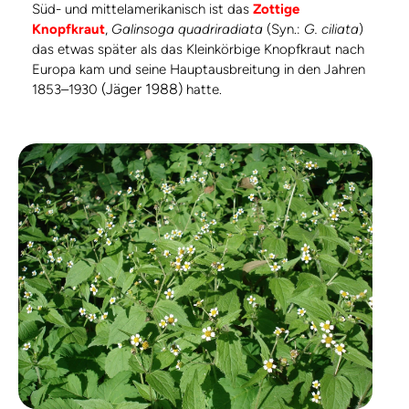
Süd- und mittelamerikanisch ist das
Zottige
Knopfkraut
,
Galinsoga quadriradiata
(Syn.:
G. ciliata
)
das etwas später als das Kleinkörbige Knopfkraut nach
Europa kam und seine Hauptausbreitung in den Jahren
(Jäger 1988)
1853–1930
hatte.