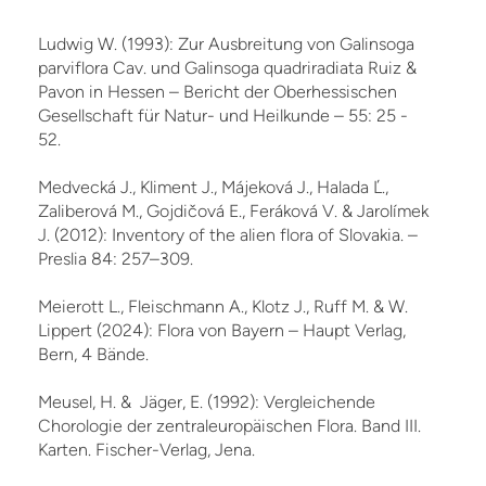
Ludwig W. (1993): Zur Ausbreitung von Galinsoga
parviflora Cav. und Galinsoga quadriradiata Ruiz &
Pavon in Hessen – Bericht der Oberhessischen
Gesellschaft für Natur- und Heilkunde – 55: 25 -
52.
Medvecká J., Kliment J., Májeková J., Halada Ľ.,
Zaliberová M., Gojdičová E., Feráková V. & Jarolímek
J. (2012): Inventory of the alien flora of Slovakia. –
Preslia 84: 257–309.
Meierott L., Fleischmann A., Klotz J., Ruff M. & W.
Lippert (2024): Flora von Bayern – Haupt Verlag,
Bern, 4 Bände.
Meusel, H. & Jäger, E. (1992): Vergleichende
Chorologie der zentraleuropäischen Flora. Band III.
Karten. Fischer-Verlag, Jena.