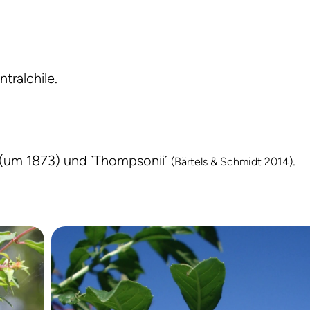
tralchile.
´ (um 1873) und `Thompsonii´
.
(Bärtels & Schmidt 2014)