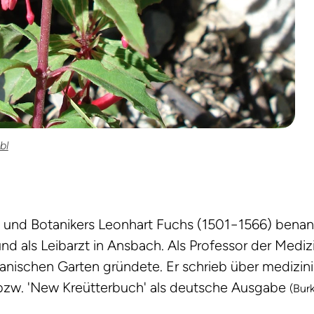
bl
s und Botanikers Leonhart Fuchs (1501−1566) benan
und als Leibarzt in Ansbach. Als Professor der Mediz
anischen Garten gründete. Er schrieb über medizin
m' bzw. 'New Kreütterbuch' als deutsche Ausgabe
(Bur