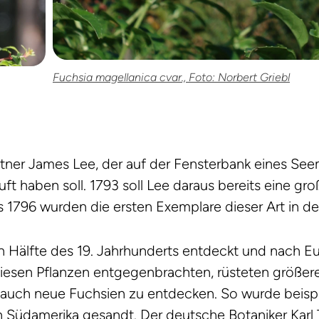
Fuchsia magellanica cvar., Foto: Norbert Griebl
ärtner James Lee, der auf der Fensterbank eines S
 haben soll. 1793 soll Lee daraus bereits eine gro
ts 1796 wurden die ersten Exemplare dieser Art in d
n Hälfte des 19. Jahrhunderts entdeckt und nach E
diesen Pflanzen entgegenbrachten, rüsteten größer
 auch neue Fuchsien zu entdecken. So wurde beisp
h Südamerika gesandt. Der deutsche Botaniker Karl