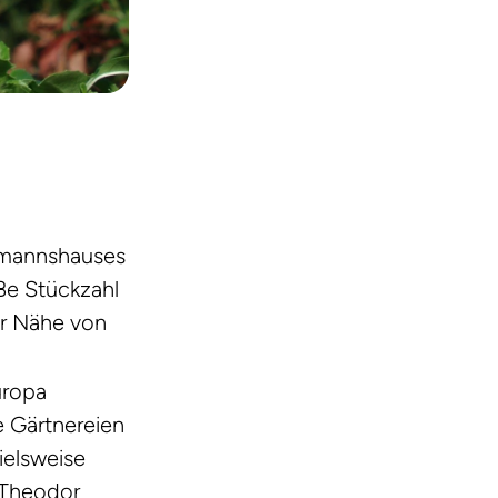
eemannshauses
ße Stückzahl
er Nähe von
uropa
e Gärtnereien
ielsweise
 Theodor