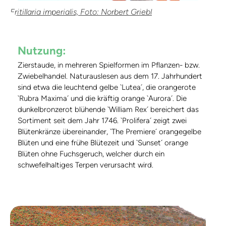
Fritillaria imperialis, Foto: Norbert Griebl
Nutzung:
Zierstaude, in mehreren Spielformen im Pflanzen- bzw.
Zwiebelhandel. Naturauslesen aus dem 17. Jahrhundert
sind etwa die leuchtend gelbe `Lutea´, die orangerote
`Rubra Maxima´ und die kräftig orange `Aurora´. Die
dunkelbronzerot blühende `William Rex´ bereichert das
Sortiment seit dem Jahr 1746. `Prolifera´ zeigt zwei
Blütenkränze übereinander, `The Premiere´ orangegelbe
Blüten und eine frühe Blütezeit und `Sunset´ orange
Blüten ohne Fuchsgeruch, welcher durch ein
schwefelhaltiges Terpen verursacht wird.