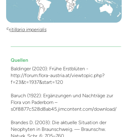
Fritillaria imperialis
Quellen
Baldinger (2020): Frühe Erstblüten -
http://forum.flora-austria.at/viewtopic.php?
f=23&t=1937&start=120
Baruch (1922): Ergänzungen und Nachträge zur
Flora von Paderborn –
s0f8877c528d8ab45.jimcontent.com/download/
Brandes D. (2003): Die aktuelle Situation der
Neophyten in Braunschweig. — Braunschw.
Naturk. Schr. 6: 705–760.