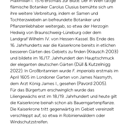
Maximilian I. 1576 erstmals zur Blüte. Der in Wien tätige
flämische Botaniker Carolus Clusius bemühte sich um
ihre weitere Verbreitung, indem er Samen und
Tochterzwiebeln an befreundete Botaniker und
Pflanzenliebhaber weitergab, so etwa der Herzogin
Hedwig von Braunschweig-Lüneburg oder dem
Landgraf Wilhelm IV. von Hessen-Kassel. Bis Ende des
16. Jahrhunderts war die Kaiserkrone bereits in etlichen
(Krausch 2003)
besseren Gärten des Gebiets zu finden
und bildete im 16./17. Jahrhundert den Hauptschmuck
(Düll & Kutzelnigg
der eleganten deutschen Gärten
2022)
. In Großbritannien wurde
F. imperialis
erstmals im
April 1605 im Londoner Garten von James Nasmyth,
(Pavord 2005)
dem Arzt König James I., gesehen
.
Für das Bürgertum erschwinglich wurde das
Liliengewächs erst im 18./19. Jahrhundert und heute gilt
die Kaiserkrone beinah schon als Bauerngartenpflanze.
Die Kaiserkrone tritt gegenwärtig im Gebiet vereinzelt
verschleppt auf, so etwa in Robinienwäldern oder
Windschutzstreifen.