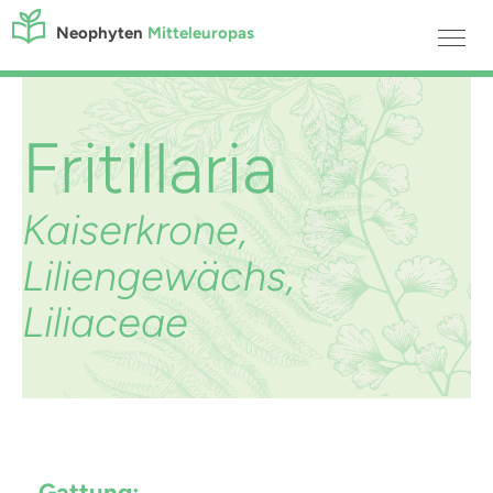
Neophyten
Mitteleuropas
Fritillaria
Kaiserkrone,
Liliengewächs,
Liliaceae
Gattung: