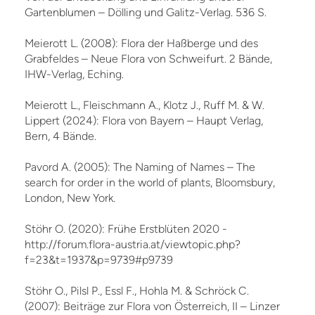
Gartenblumen – Dölling und Galitz-Verlag. 536 S.
Meierott L. (2008): Flora der Haßberge und des
Grabfeldes – Neue Flora von Schweifurt. 2 Bände,
IHW-Verlag, Eching.
Meierott L., Fleischmann A., Klotz J., Ruff M. & W.
Lippert (2024): Flora von Bayern – Haupt Verlag,
Bern, 4 Bände.
Pavord A. (2005): The Naming of Names – The
search for order in the world of plants, Bloomsbury,
London, New York.
Stöhr O. (2020): Frühe Erstblüten 2020 -
http://forum.flora-austria.at/viewtopic.php?
f=23&t=1937&p=9739#p9739
Stöhr O., Pilsl P., Essl F., Hohla M. & Schröck C.
(2007): Beiträge zur Flora von Österreich, II – Linzer