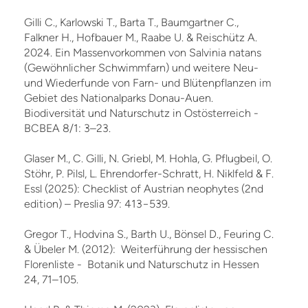
Gilli C., Karlowski T., Barta T., Baumgartner C.,
Falkner H., Hofbauer M., Raabe U. & Reischütz A.
2024. Ein Massenvorkommen von Salvinia natans
(Gewöhnlicher Schwimmfarn) und weitere Neu-
und Wiederfunde von Farn- und Blütenpflanzen im
Gebiet des Nationalparks Donau-Auen.
Biodiversität und Naturschutz in Ostösterreich -
BCBEA 8/1: 3–23.
Glaser M., C. Gilli, N. Griebl, M. Hohla, G. Pflugbeil, O.
Stöhr, P. Pilsl, L. Ehrendorfer-Schratt, H. Niklfeld & F.
Essl (2025): Checklist of Austrian neophytes (2nd
edition) – Preslia 97: 413−539.
Gregor T., Hodvina S., Barth U., Bönsel D., Feuring C.
& Übeler M. (2012): Weiterführung der hessischen
Florenliste - Botanik und Naturschutz in Hessen
24, 71–105.