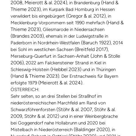
2008, Meierott & al. 2024)
(Hand &
, in Brandenburg
Thieme 2023)
, im Kurpark Bad Homburg in Hessen
(Gregor & al. 2012)
verwildert bis eingebürgert
, in
(Hand &
Mecklenburg-Vorpommern seit 1990 mehrfach
Thieme 2023)
, Gliesmarode in Niedersachsen
(Brandes 2003)
, ehemals in der Ludwigstraße in
(Baruch 1922)
Paderborn in Nordrhein-Westfalen
, 2014
(Breitfeld 2017)
bei Sohl im westlichen Sachsen
,
(John & Stolle
Merseburg-Querfurt in Sachsen-Anhalt
2006)
, 2022 am Falckensteiner Strand in Kiel in
(Hebbel 2023)
Schleswig-Holstein
und in Thüringen
(Hand & Thieme 2023)
. Der Erstnachweis für Bayern
(Meierott & al. 2024)
erfolgte 1979
.
ÖSTERREICH:
Sehr selten, so an drei Stellen bei Straßhof im
niederösterreichischen Marchfeld am Rand von
(Stöhr & al. 2007, Stöhr & al.
Schwarzföhrenforsten
2009, Stöhr & al. 2012)
und in einer Weinbergbrache
bei Goggendorf nahe Hollabrunn und 2020 bei
(Baldinger 2020)
Mistelbach in Niederösterreich
, in