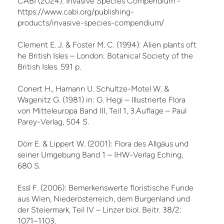
CABI (2024): Invasive Species Compendium -
https://www.cabi.org/publishing-
products/invasive-species-compendium/
Clement E. J. & Foster M. C. (1994): Alien plants oft
he British Isles – London: Botanical Society of the
British Isles. 591 p.
Conert H., Hamann U. Schultze-Motel W. &
Wagenitz G. (1981) in: G. Hegi – Illustrierte Flora
von Mitteleuropa Band III, Teil 1, 3.Auflage – Paul
Parey-Verlag, 504 S.
Dörr E. & Lippert W. (2001): Flora des Allgäus und
seiner Umgebung Band 1 – IHW-Verlag Eching,
680 S.
Essl F. (2006): Bemerkenswerte floristische Funde
aus Wien, Niederösterreich, dem Burgenland und
der Steiermark, Teil IV – Linzer biol. Beitr. 38/2:
1071–1103.