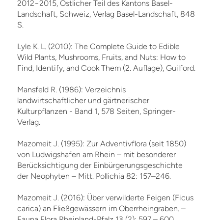
2012−2015, Östlicher Teil des Kantons Basel-
Landschaft, Schweiz, Verlag Basel-Landschaft, 848
S.
Lyle K. L. (2010): The Complete Guide to Edible
Wild Plants, Mushrooms, Fruits, and Nuts: How to
Find, Identify, and Cook Them (2. Auflage), Guilford.
Mansfeld R. (1986): Verzeichnis
landwirtschaftlicher und gärtnerischer
Kulturpflanzen - Band 1, 578 Seiten, Springer-
Verlag.
Mazomeit J. (1995): Zur Adventivflora (seit 1850)
von Ludwigshafen am Rhein – mit besonderer
Berücksichtigung der Einbürgerungsgeschichte
der Neophyten – Mitt. Pollichia 82: 157–246.
Mazomeit J. (2016): Über verwilderte Feigen (Ficus
carica) an Fließgewässern im Oberrheingraben. –
Fauna Flora Rheinland-Pfalz 13 (2): 597 – 600.