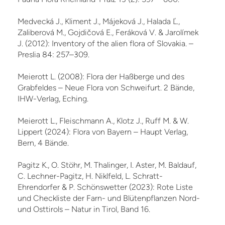
Medvecká J., Kliment J., Májeková J., Halada Ľ.,
Zaliberová M., Gojdičová E., Feráková V. & Jarolímek
J. (2012): Inventory of the alien flora of Slovakia. –
Preslia 84: 257–309.
Meierott L. (2008): Flora der Haßberge und des
Grabfeldes – Neue Flora von Schweifurt. 2 Bände,
IHW-Verlag, Eching.
Meierott L., Fleischmann A., Klotz J., Ruff M. & W.
Lippert (2024): Flora von Bayern – Haupt Verlag,
Bern, 4 Bände.
Pagitz K., O. Stöhr, M. Thalinger, I. Aster, M. Baldauf,
C. Lechner-Pagitz, H. Niklfeld, L. Schratt-
Ehrendorfer & P. Schönswetter (2023): Rote Liste
und Checkliste der Farn- und Blütenpflanzen Nord-
und Osttirols – Natur in Tirol, Band 16.