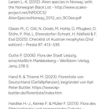
Larsen L.-K. (2012): Alien species in Norway, with
the Norwegian Black List - http://www.scales-
project.net/NPDOCS/
AlienSpeciesNorway_2012_scr_9C0ee.pdf
Glaser M., C. Gilli, N. Griebl, M. Hohla, G. Pflugbeil, O.
Stöhr, P. Pilsl, L. Ehrendorfer-Schratt, H. Niklfeld & F.
Essl (2025): Checklist of Austrian neophytes (2nd
edition) – Preslia 97: 413−539.
Gutte P. (2006): Flora der Stadt Leipzig,
einschließlich Markkleeberg – Weißdorn-Verlag,
Jena, 278 S.
Hand R. & Thieme M. (2023): Florenliste von
Deutschland (Gefäßpflanzen), begründet von Karl
Peter Buttler. https://www.kp-
buttler.de/florenliste/index.htm
Hardtke H.-J., Klenke F. & Müller F. (2013): Flora des
Elbhügellandes und angrenzender Gebiete –