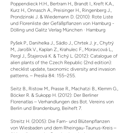
Poppendieck H.H., Bertram H., Brandt I., Kreft K.A.,
Kurz H., Onnasch A., Preisinger H., Ringenberg J.,
Prondzinski J. & Wiedemann D. (2010): Rote Liste
und Florenliste der Gefäßpflanzen von Hamburg -
Dölling und Galitz Verlag München · Hamburg
Pyšek P., Danihelka J., Sádlo J., Chrtek J. jr., Chytrý
M., Jarošík V., Kaplan Z., Krahulec F., Moravcová L.,
Pergl J., Štajerová K. & Tichý L. (2012): Catalogue of
alien plants of the Czech Re­public (2nd edition):
checklist update, taxonomic diversity and invasion
patterns. – Preslia 84: 155–255.
Seitz B., Ristow M., Prasse R., Machatzi B., Klemm G.,
Böcker R. & Sukopp H. (2012): Der Berliner
Florenatlas – Verhandlungen des Bot. Vereins von
Berlin und Brandenburg, Beiheft 7.
Streitz H. (2005): Die Farn- und Blütenpflanzen
von Wiesbaden und dem Rheingau-Taunus-Kreis –