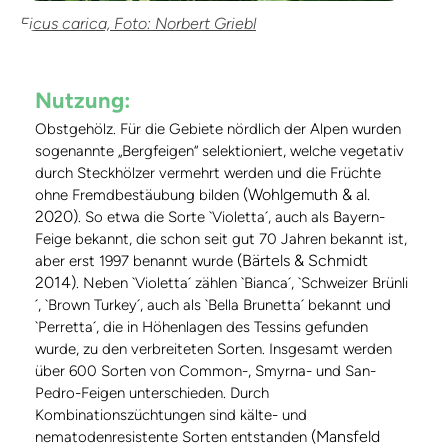
Ficus carica, Foto: Norbert Griebl
Nutzung:
Obstgehölz. Für die Gebiete nördlich der Alpen wurden
sogenannte „Bergfeigen“ selektioniert, welche vegetativ
durch Steckhölzer vermehrt werden und die Früchte
(Wohlgemuth & al.
ohne Fremdbestäubung bilden
2020)
. So etwa die Sorte `Violetta´, auch als Bayern-
Feige bekannt, die schon seit gut 70 Jahren bekannt ist,
(Bärtels & Schmidt
aber erst 1997 benannt wurde
2014)
. Neben `Violetta´ zählen `Bianca´, `Schweizer Brünli
´, `Brown Turkey´, auch als `Bella Brunetta´ bekannt und
`Perretta´, die in Höhenlagen des Tessins gefunden
wurde, zu den verbreiteten Sorten. Insgesamt werden
über 600 Sorten von Common-, Smyrna- und San-
Pedro-Feigen unterschieden. Durch
Kombinationszüchtungen sind kälte- und
(Mansfeld
nematodenresistente Sorten entstanden