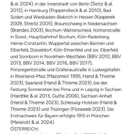
& al. 2024)
(Seitz & al.
, in der Innenstadt von Berlin
2012)
(Poppendieck & al. 2010)
, in Hamburg
, Bad
(Kasperek
Soden und Wiesbaden-Biebrich in Hessen
2009, Streitz 2005)
, Braunschweig in Niedersachsen
(Brandes 2003)
, Bochum-Wattenscheid, Nöttenstraße
in Soest, Hauptbahnhof Bochum, Köln-Raderberg,
Herne-Constantin, Wuppertal zwischen Barmen und
Elberfeld, Düsseldorf, Köln-Ehrenfeld und zw. Elberfeld
(BBV 2010, BBV
und Sonnborn in Nordrhein-Westfalen
2013, BBV 2014, BBV 2016, BBV 2017)
,
Prinzregentstraße und Gräfenaustraße in Ludwigshafen
(Mazomeit 1995, Hand & Thieme
in Rheinland-Pfalz
2023)
(Hand & Thieme 2023)
, Saarland
, bei der
Festung Sonnenstein bei Pirna und in Leipzig in Sachsen
(Hardtke & al. 2013, Gutte 2006)
, Sachsen-Anhalt
(Hand & Thieme 2023)
(Hand &
, Schleswig-Holstein
Thieme 2023)
(Floraweb 2023)
und Thüringen
. Der
Erstnachweis für Bayern erfolgte 1915 in München
(Meierott & al. 2024)
.
ÖSTERREICH: