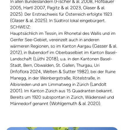
(Fischer & al. 2008, Hofbauer
In allen Bundesländern
2005, Hartl 2007, Pagitz & al. 2023, Glaser & al.
2025)
. Der Erstnachweis für Österreich erfolgte 1923
(Glaser & al. 2025)
. In Südtirol lokal eingebürgert.
SCHWEIZ:
Hauptsächlich im Tessin, im Rhonetal des Wallis und im
Genfer See-Gebiet, vereinzelt auch in anderen
(Gasser & al.
wärmeren Regionen, so im Kanton Aargau
2012)
, in Bubendorf im Oberbaselbiet im Kanton Basel-
(Lüthi 2018)
Landschaft
, u.a. in den Kantonen Basel-
Stadt, Bern, Obwalden, St. Gallen, Thurgau, Uri
(Infoflora 2024, Welten & Sutter 1982)
, bei der Ruine
Manegg, in der Weinbergstraße, Rötelstraße, in
(Landolt
Albisrieden und am Limmatweg in Zürich
2001)
. Im Kanton Zürich aus 15 Quadranten bekannt.
Bereits um 1920 subspontan in Zürich, Wädenswil und
(Wohlgemuth & al. 2020)
Männedorf genannt
.