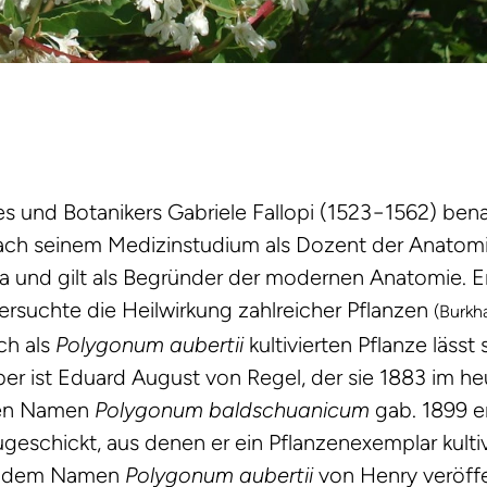
es und Botanikers Gabriele Fallopi (1523−1562) bena
ach seinem Medizinstudium als Dozent der Anatomi
ua und gilt als Begründer der modernen Anatomie. E
ersuchte die Heilwirkung zahlreicher Pflanzen
(Burkh
ch als
Polygonum aubertii
kultivierten Pflanze lässt 
er ist Eduard August von Regel, der sie 1883 im he
 den Namen
Polygonum baldschuanicum
gab. 1899 er
eschickt, aus denen er ein Pflanzenexemplar kultiv
er dem Namen
Polygonum aubertii
von Henry veröffe