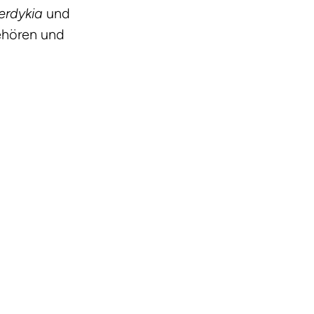
erdykia
und
gehören und