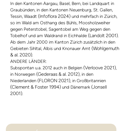
In den Kantonen Aargau, Basel, Bern, bei Landquart in
Graubünden, in den Kantonen Neuenburg, St. Gallen,
(Infoflora 2024)
Tessin, Waadt
und mehrfach in Zürich,
so im Wald am Osthang des Bühls, Moosholzweiher
gegen Peterstobel, Sagentobel am Weg gegen den
(Landolt 2001)
Tobelhof und am Waldrand in Eichhalde
.
Ab dem Jahr 2000 im Kanton Zürich zusätzlich in den
(Wohlgemuth
Gebieten Sihltal, Albis und Knonauer Amt
& al. 2020)
.
ANDERE LÄNDER:
(Verloove 2021)
Subspontan u.a. 2012 auch in Belgien
,
(Gederaas & al. 2012)
in Norwegen
, in den
(FLORON 2021)
Niederlanden
, in Großbritannien
(Clement & Foster 1994)
(Jonsell
und Dänemark
2001)
.