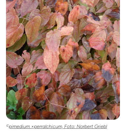
Epimedium ×perralchicum, Foto: Norbert Griebl