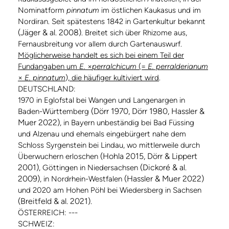
Nominatform
pinnatum
im östlichen Kaukasus und im
Nordiran. Seit spätestens 1842 in Gartenkultur bekannt
(Jäger & al. 2008)
. Breitet sich über Rhizome aus,
Fernausbreitung vor allem durch Gartenauswurf.
Möglicherweise handelt es sich bei einem Teil der
Fundangaben um
E.
×
perralchicum
(=
E. perralderianum
×
E. pinnatum
), die häufiger kultiviert wird
.
DEUTSCHLAND:
1970 in Eglofstal bei Wangen und Langenargen in
(Dörr 1970, Dörr 1980, Hassler &
Baden-Württemberg
Muer 2022)
, in Bayern unbeständig bei Bad Füssing
und Alzenau und ehemals eingebürgert nahe dem
Schloss Syrgenstein bei Lindau, wo mittlerweile durch
(Hohla 2015, Dörr & Lippert
Überwuchern erloschen
2001)
(Dickoré & al.
, Göttingen in Niedersachsen
2009)
(Hassler & Muer 2022)
, in Nordrhein-Westfalen
und 2020 am Hohen Pöhl bei Wiedersberg in Sachsen
(Breitfeld & al. 2021).
ÖSTERREICH: ---
SCHWEIZ: