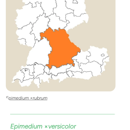
Epimedium ×rubrum
Epimedium
×
versicolor