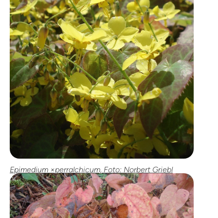
Epimedium ×perralchicum, Foto: Norbert Griebl