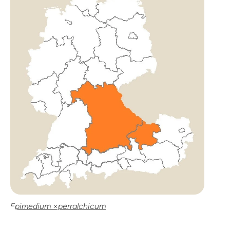
Epimedium ×perralchicum