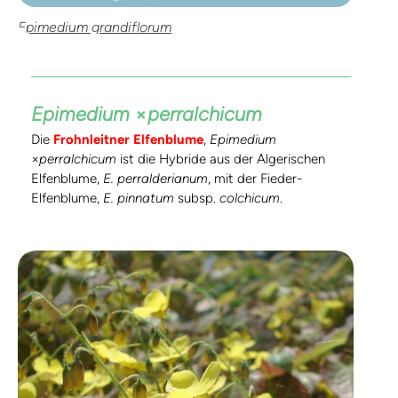
Epimedium grandiflorum
Epimedium
×
perralchicum
Die
Frohnleitner Elfenblume
,
Epimedium
×
perralchicum
ist die Hybride aus der Algerischen
Elfenblume,
E. perralderianum
, mit der Fieder-
Elfenblume,
E. pinnatum
subsp.
colchicum
.