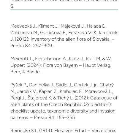
S.
Medvecká J., Kliment J., Májeková J., Halada Ľ.,
Zaliberová M., Gojdičová E., Feráková V. & Jarolímek
J. (2012): Inventory of the alien flora of Slovakia. –
Preslia 84: 257–309.
Meierott L., Fleischmann A., Klotz J., Ruff M. & W.
Lippert (2024): Flora von Bayern – Haupt Verlag,
Bern, 4 Bände.
Pyšek P., Danihelka J., Sádlo J., Chrtek J. jr., Chytrý
M., Jarošík V., Kaplan Z., Krahulec F., Moravcová L.,
Pergl J., Štajerová K. & Tichý L. (2012): Catalogue of
alien plants of the Czech Re­public (2nd edition):
checklist update, taxonomic diversity and invasion
patterns. – Preslia 84: 155–255.
Reinecke K.L. (1914): Flora von Erfurt – Verzeichnis