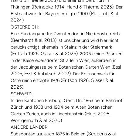
Hand & Thieme 2023)
und ehemals bei Erfurt in
(Reinecke 1914, Hand & Thieme 2023)
Thüringen
. Der
(Meierott & al.
Erstnachweis für Bayern erfolgte 1900
2024)
.
ÖSTERREICH:
Eine Fundangabe für Zwentendorf in Niederösterreich
(Bernhardt & al. 2013)
ist unsicher und wird hier nicht
berücksichtigt, ehemals in Stainz in der Steiermark
(Fritsch 1926, Glaser & al. 2025)
, 2005 einige Pflanzen
in der Kaiserebersdorfer Straße in Wien, außerdem in
(Essl
der Jacquingasse beim Botanischen Garten Wien
2006, Essl & Rabitsch 2002)
. Der Erstnachweis für
(Fritsch 1926, Glaser & al.
Österreich erfolgte 1926
2025)
.
SCHWEIZ:
In den Kantonen Freiburg, Genf, Uri, 1863 beim Bahnhof
Zürich und 1903 und 1904 beim Alten Botanischen
(Hegi 2008,
Garten Zürich, auch in Liechtenstein
Wohlgemuth & al. 2020)
.
ANDERE LÄNDER:
(Seebens & al.
Subspontan u.a. auch 1875 in Belgien