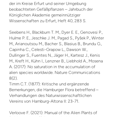
der im Kreise Erfurt und seiner Umgebung
beobachteten Gefäßpflanzen – Jahrbuch der
Königlichen Akademie gemeinnütziger
Wissenschaften zu Erfurt, Heft 40, 283 S.
Seebens H., Blackburn T. M., Dyer E. E., Genovesi P.,
Hulme P. E., Jeschke J. M., Pagad S., Pyšek P., Winter
M., Arianoutsou M., Bacher S., Blasius B., Brundu G.,
Capinha C., Celesti-Grapow L., Dawson W.,
Dullinger S., Fuentes N., Jäger H., Kartesz J., Kenis
M., Kreft H., Kühn I., Lenzner B., Liebhold A., Mosena
A. (2017): No saturation in the accumulation of
alien species worldwide. Nature Communications
8(2).
Timm C.T. (1877): Kritische und ergänzende
Bemerkungen, die Hamburger Flora betreffend –
Verhandlungen des Naturwissenschaftlichen
Vereins von Hamburg-Altona II: 23-71.
Verloove F. (2021): Manual of the Alien Plants of