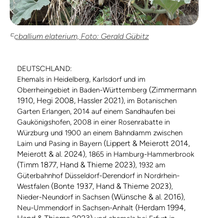
Ecballium elaterium, Foto: Gerald Gübitz
DEUTSCHLAND:
Ehemals in Heidelberg, Karlsdorf und im
(Zimmermann
Oberrheingebiet in Baden-Württemberg
1910, Hegi 2008, Hassler 2021)
, im Botanischen
Garten Erlangen, 2014 auf einem Sandhaufen bei
Gaukönigshofen, 2008 in einer Rosenrabatte in
Würzburg und 1900 an einem Bahndamm zwischen
(Lippert & Meierott 2014,
Laim und Pasing in Bayern
Meierott & al. 2024)
, 1865 in Hamburg-Hammerbrook
(Timm 1877, Hand & Thieme 2023)
, 1932 am
Güterbahnhof Düsseldorf-Derendorf in Nordrhein-
(Bonte 1937, Hand & Thieme 2023)
Westfalen
,
(Wünsche & al. 2016)
Nieder-Neundorf in Sachsen
,
(Herdam 1994,
Neu-Ummendorf in Sachsen-Anhalt