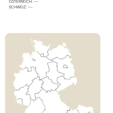
ÖSTERREICH: ---
SCHWEIZ: ---