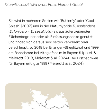
Diervilla sessilifolia cvar., Foto: Norbert Griebl
Sie wird in mehreren Sorten wie `Butterfly´ oder `Cool
Splash´ (2007) und in der Naturhybride
D
. ×
splendens
(
D. lonicera
×
D. sessilifolia
) als ausläufertreibender
Flächenbegrüner oder als Einfassungshecke genutzt
und findet sich daraus sehr selten verwildert oder
verschleppt, so 2018 bei Erlangen-Stieglitzhof und 1999
(Lippert &
am Bahndamm bei Alteglofsheim in Bayern
Meierott 2018, Meierott & al. 2024)
. Der Erstnachweis
(Meierott & al. 2024)
für Bayern erfolgte 1999
.