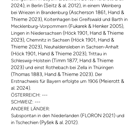
2024)
(Seitz & al. 2012)
, in Berlin
, in einem Weinberg
(Ascherson 1861, Hand &
bei Wriezen in Brandenburg
Thieme 2023)
, Koitenhagen bei Greifswald und Barth in
(Fukarek & Henker 2005)
Mecklenburg-Vorpommern
,
(Höck 1901, Hand & Thieme
Lingen in Niedersachsen
2023),
(Höck 1901, Hand &
Chemnitz in Sachsen
Thieme 2023)
, Neuhaldensleben in Sachsen-Anhalt
(Höck 1901, Hand & Thieme 2023)
, Trittau in
(Timm 1877, Hand & Thieme
Schleswig-Holstein
2023)
und einst Rothebach bei Zella in Thüringen
(Thomas 1883, Hand & Thieme 2023)
. Der
(Meierott &
Erstnachweis für Bayern erfolgte um 1906
al. 2024).
ÖSTERREICH: ---
SCHWEIZ: ---
ANDERE LÄNDER:
(FLORON 2021)
Subspontan in den Niederlanden
und
(Pyšek & al. 2012)
in Tschechien
.