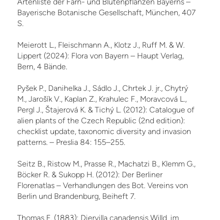
Artenliste der Farn- und Blütenpflanzen Bayerns –
Bayerische Botanische Gesellschaft, München, 407
S.
Meierott L., Fleischmann A., Klotz J., Ruff M. & W.
Lippert (2024): Flora von Bayern – Haupt Verlag,
Bern, 4 Bände.
Pyšek P., Danihelka J., Sádlo J., Chrtek J. jr., Chytrý
M., Jarošík V., Kaplan Z., Krahulec F., Moravcová L.,
Pergl J., Štajerová K. & Tichý L. (2012): Catalogue of
alien plants of the Czech Re­public (2nd edition):
checklist update, taxonomic diversity and invasion
patterns. – Preslia 84: 155–255.
Seitz B., Ristow M., Prasse R., Machatzi B., Klemm G.,
Böcker R. & Sukopp H. (2012): Der Berliner
Florenatlas – Verhandlungen des Bot. Vereins von
Berlin und Brandenburg, Beiheft 7.
Thomas F. (1883): Diervilla canadensis Willd. im