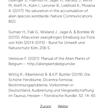
Dullinger S., Fuentes N., Jäger H., Kartesz J., Kenis
M., Kreft H., Kühn I., Lenzner B., Liebhold A., Mosena
A. (2017): No saturation in the accumulation of
alien species worldwide. Nature Communications
8(2).
Sumser H., Falk G., Wieland J., Jagel A. & Bomble W.
(2015): Atlas einer zweijährigen Erhebung zur Flora
von Köln (2013-2015) - Bund für Umwelt und
Naturschutz Köln, 206 S.
Verloove F. (2021): Manual of the Alien Plants of
Belgium – http://alienplantsbelgium.be
Wittig R., Alberternst B. & K.P. Buttler (2019): Die
Schöne Herzblume, Dicentra formosa:
Bestimmungsprobleme, Vorkommen in
Deutschland, Ausbreitung und Vergesellschaftung
im Taunus, Hessen – Floristische Rundbr. 52: 14-30.
Zurück
Weiter