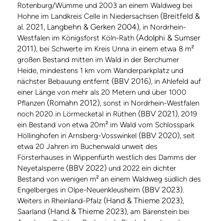
Rotenburg/Wümme und 2003 an einem Waldweg bei
(Breitfeld &
Hohne im Landkreis Celle in Niedersachsen
al. 2021, Langbehn & Gerken 2004)
, in Nordrhein-
(Adolphi & Sumser
Westfalen im Königsforst Köln-Rath
2011)
, bei Schwerte im Kreis Unna in einem etwa 8 m²
großen Bestand mitten im Wald in der Berchumer
Heide, mindestens 1 km vom Wanderparkplatz und
(BBV 2016)
nächster Bebauung entfernt
, in Ahlefeld auf
einer Länge von mehr als 20 Metern und über 1000
(Romahn 2012)
Pflanzen
, sonst in Nordrhein-Westfalen
(BBV 2021)
noch 2020 in Lörmecketal in Rüthen
, 2019
ein Bestand von etwa 20m² im Wald vom Schlosspark
(BBV 2020)
Höllinghofen in Arnsberg-Vosswinkel
, seit
etwa 20 Jahren im Buchenwald unweit des
Försterhauses in Wippenfürth westlich des Damms der
(BBV 2022)
Neyetalsperre
und 2022 ein dichter
Bestand von wenigen m² an einem Waldweg südlich des
(BBV 2023)
Engelberges in Olpe-Neuenkleusheim
.
(Hand & Thieme 2023)
Weiters in Rheinland-Pfalz
,
(Hand & Thieme 2023)
Saarland
, am Bärenstein bei