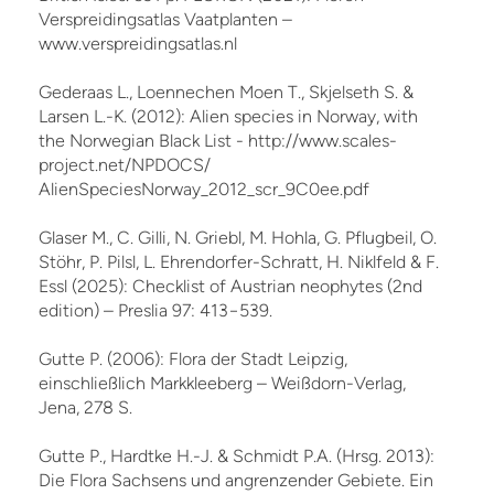
Verspreidingsatlas Vaatplanten –
www.verspreidingsatlas.nl
Gederaas L., Loennechen Moen T., Skjelseth S. &
Larsen L.-K. (2012): Alien species in Norway, with
the Norwegian Black List - http://www.scales-
project.net/NPDOCS/
AlienSpeciesNorway_2012_scr_9C0ee.pdf
Glaser M., C. Gilli, N. Griebl, M. Hohla, G. Pflugbeil, O.
Stöhr, P. Pilsl, L. Ehrendorfer-Schratt, H. Niklfeld & F.
Essl (2025): Checklist of Austrian neophytes (2nd
edition) – Preslia 97: 413−539.
Gutte P. (2006): Flora der Stadt Leipzig,
einschließlich Markkleeberg – Weißdorn-Verlag,
Jena, 278 S.
Gutte P., Hardtke H.-J. & Schmidt P.A. (Hrsg. 2013):
Die Flora Sachsens und angrenzender Gebiete. Ein