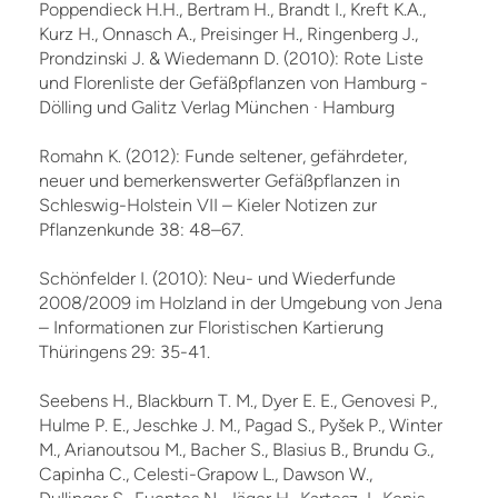
Poppendieck H.H., Bertram H., Brandt I., Kreft K.A.,
Kurz H., Onnasch A., Preisinger H., Ringenberg J.,
Prondzinski J. & Wiedemann D. (2010): Rote Liste
und Florenliste der Gefäßpflanzen von Hamburg -
Dölling und Galitz Verlag München · Hamburg
Romahn K. (2012): Funde seltener, gefährdeter,
neuer und bemerkenswerter Gefäßpflanzen in
Schleswig-Holstein VII – Kieler Notizen zur
Pflanzenkunde 38: 48–67.
Schönfelder I. (2010): Neu- und Wiederfunde
2008/2009 im Holzland in der Umgebung von Jena
– Informationen zur Floristischen Kartierung
Thüringens 29: 35-41.
Seebens H., Blackburn T. M., Dyer E. E., Genovesi P.,
Hulme P. E., Jeschke J. M., Pagad S., Pyšek P., Winter
M., Arianoutsou M., Bacher S., Blasius B., Brundu G.,
Capinha C., Celesti-Grapow L., Dawson W.,