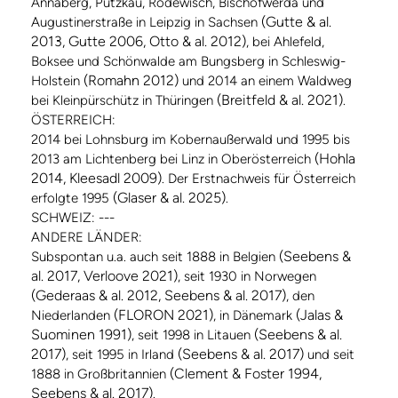
Annaberg, Putzkau, Rodewisch, Bischofwerda und
(Gutte & al.
Augustinerstraße in Leipzig in Sachsen
2013, Gutte 2006, Otto & al. 2012)
, bei Ahlefeld,
Boksee und Schönwalde am Bungsberg in Schleswig-
(Romahn 2012)
Holstein
und 2014 an einem Waldweg
(Breitfeld & al. 2021)
bei Kleinpürschütz in Thüringen
.
ÖSTERREICH:
2014 bei Lohnsburg im Kobernaußerwald und 1995 bis
(Hohla
2013 am Lichtenberg bei Linz in Oberösterreich
2014, Kleesadl 2009)
. Der Erstnachweis für Österreich
(Glaser & al. 2025)
erfolgte 1995
.
SCHWEIZ: ---
ANDERE LÄNDER:
(Seebens &
Subspontan u.a. auch seit 1888 in Belgien
al. 2017, Verloove 2021)
, seit 1930 in Norwegen
(Gederaas & al. 2012, Seebens & al. 2017)
, den
(FLORON 2021)
(Jalas &
Niederlanden
, in Dänemark
Suominen 1991)
(Seebens & al.
, seit 1998 in Litauen
2017)
(Seebens & al. 2017)
, seit 1995 in Irland
und seit
(Clement & Foster 1994,
1888 in Großbritannien
Seebens & al. 2017)
.