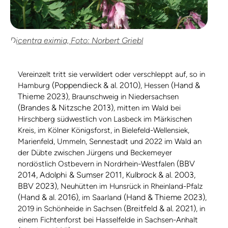
Dicentra eximia, Foto: Norbert Griebl
Vereinzelt tritt sie verwildert oder verschleppt auf, so in
(Poppendieck & al. 2010)
(Hand &
Hamburg
, Hessen
Thieme 2023)
, Braunschweig in Niedersachsen
(Brandes & Nitzsche 2013)
, mitten im Wald bei
Hirschberg südwestlich von Lasbeck im Märkischen
Kreis, im Kölner Königsforst, in Bielefeld-Wellensiek,
Marienfeld, Ummeln, Sennestadt und 2022 im Wald an
der Dübte zwischen Jürgens und Beckemeyer
(BBV
nordöstlich Ostbevern in Nordrhein-Westfalen
2014, Adolphi & Sumser 2011, Kulbrock & al. 2003,
BBV 2023)
, Neuhütten im Hunsrück in Rheinland-Pfalz
(Hand & al. 2016)
(Hand & Thieme 2023)
, im Saarland
,
(Breitfeld & al. 2021)
2019 in Schönheide in Sachsen
, in
einem Fichtenforst bei Hasselfelde in Sachsen-Anhalt