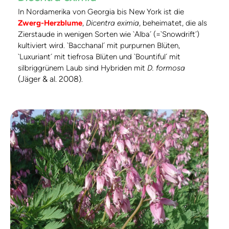
In Nordamerika von Georgia bis New York ist die
Zwerg-Herzblume
,
Dicentra eximia
, beheimatet, die als
Zierstaude in wenigen Sorten wie `Alba´ (=`Snowdrift´)
kultiviert wird. `Bacchanal´ mit purpurnen Blüten,
`Luxuriant´ mit tiefrosa Blüten und `Bountiful´ mit
silbriggrünem Laub sind Hybriden mit
D. formosa
(Jäger & al. 2008)
.