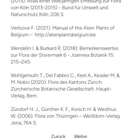
(2015): Atlas einer zweijährigen Erhebung zur Flora
von Köln (2013-2015) - Bund für Umwelt und
Naturschutz Köln, 206 S.
Verloove F. (2021): Manual of the Alien Plants of
Belgium – http://alienplantsbelgium.be
Wendelin I. & Burkard R. (2018): Bemerkenswertes
zur Flora der Steiermark 6 - Joannea Botanik 15:
215–245.
Wohlgemuth T., Del Fabbro C., Keel A., Kessler M. &
M. Nobis (2020): Flora des Kantons Zürich.
Zürcherische Botanische Gesellschaft. Haupt-
Verlag, Bern.
Zündorf H. J., Günther K. F., Korsch H. & Westhus
W. (2006): Flora von Thüringen – Weißdorn-Verlag
Jena, 764 S.
Zurück
Weiter