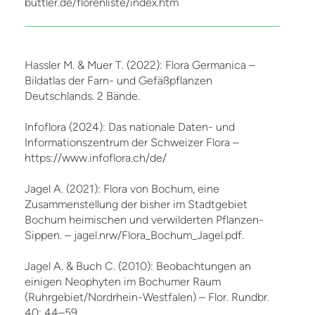
buttler.de/florenliste/index.htm
Hassler M. & Muer T. (2022): Flora Germanica –
Bildatlas der Farn- und Gefäßpflanzen
Deutschlands. 2 Bände.
Infoflora (2024): Das nationale Daten- und
Informationszentrum der Schweizer Flora –
https://www.infoflora.ch/de/
Jagel A. (2021): Flora von Bochum, eine
Zusammenstellung der bisher im Stadtgebiet
Bochum heimischen und verwilderten Pflanzen-
Sippen. – jagel.nrw/Flora_Bochum_Jagel.pdf.
Jagel A. & Buch C. (2010): Beobachtungen an
einigen Neophyten im Bochumer Raum
(Ruhrgebiet/Nordrhein-Westfalen) – Flor. Rundbr.
40: 44–59.