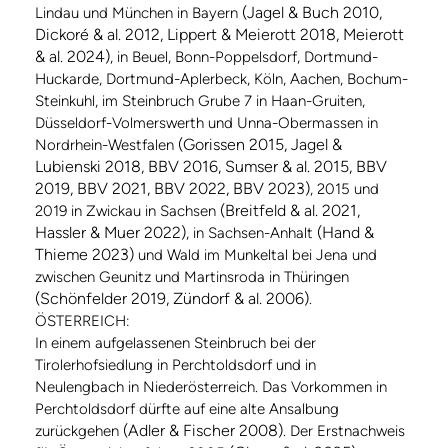
(Jagel & Buch 2010,
Lindau und München in Bayern
Dickoré & al. 2012, Lippert & Meierott 2018, Meierott
& al. 2024)
, in Beuel, Bonn-Poppelsdorf, Dortmund-
Huckarde, Dortmund-Aplerbeck, Köln, Aachen, Bochum-
Steinkuhl, im Steinbruch Grube 7 in Haan-Gruiten,
Düsseldorf-Volmerswerth und Unna-Obermassen in
(Gorissen 2015, Jagel &
Nordrhein-Westfalen
Lubienski 2018, BBV 2016, Sumser & al. 2015, BBV
2019, BBV 2021, BBV 2022, BBV 2023)
, 2015 und
(Breitfeld & al. 2021,
2019 in Zwickau in Sachsen
Hassler & Muer 2022)
(Hand &
, in Sachsen-Anhalt
Thieme 2023)
und Wald im Munkeltal bei Jena und
zwischen Geunitz und Martinsroda in Thüringen
(Schönfelder 2019, Zündorf & al. 2006)
.
ÖSTERREICH:
In einem aufgelassenen Steinbruch bei der
Tirolerhofsiedlung in Perchtoldsdorf und in
Neulengbach in Niederösterreich. Das Vorkommen in
Perchtoldsdorf dürfte auf eine alte Ansalbung
(Adler & Fischer 2008)
zurückgehen
. Der Erstnachweis