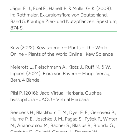
Jäger E. J., Ebel F., Hanelt P. & Müller G. K. (2008):
In: Rothmaler, Exkursionsflora von Deutschland,
Band 5, Krautige Zier- und Nutzpflanzen. Spektrum,
874 S.
Kew (2022): Kew science – Plants of the World
Online - Plants of the World Online | Kew Science
Meierott L., Fleischmann A., Klotz J., Ruff M. & W.
Lippert (2024): Flora von Bayern – Haupt Verlag,
Bern, 4 Bände.
Pilsl P. (2016): Jacq Virtual Herbaria, Cuphea
hyssopifolia - JACQ - Virtual Herbaria
Seebens H., Blackburn T. M., Dyer E. E., Genovesi P.,
Hulme P. E., Jeschke J. M., Pagad S., Pyšek P., Winter
M., Arianoutsou M., Bacher S., Blasius B., Brundu G.,
Capinha C., Celesti-Grapow L., Dawson W.,