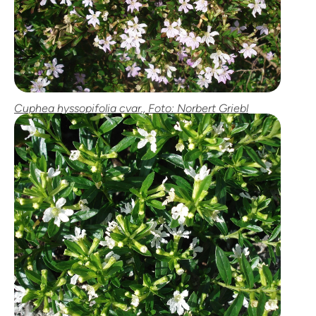
Cuphea hyssopifolia cvar., Foto: Norbert Griebl