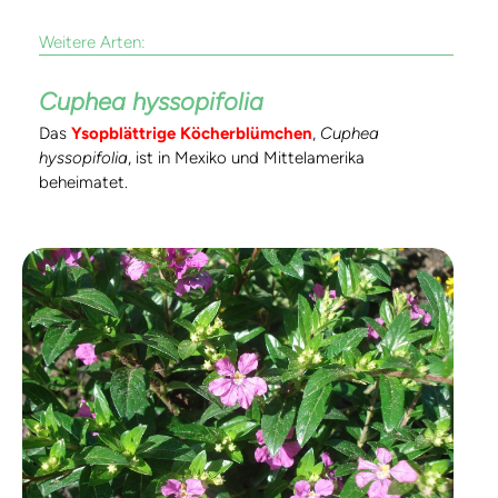
Weitere Arten:
Cuphea hyssopifolia
Das
Ysopblättrige Köcherblümchen
,
Cuphea
hyssopifolia
, ist in Mexiko und Mittelamerika
beheimatet.