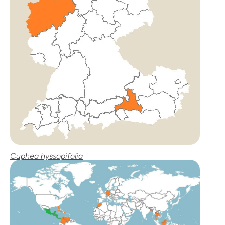
Cuphea hyssopifolia