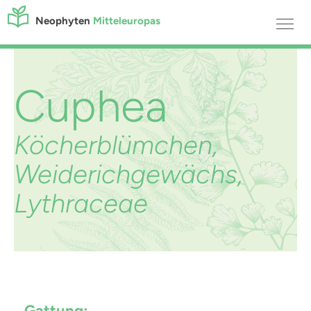
Neophyten
Mitteleuropas
Cuphea
Köcherblümchen,
Weiderichgewächs,
Lythraceae
Gattung: