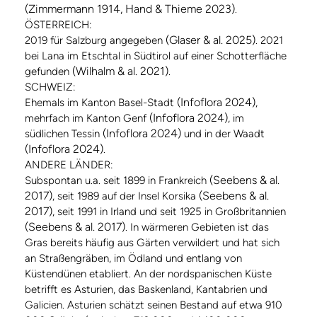
(Zimmermann 1914, Hand & Thieme 2023)
.
ÖSTERREICH:
(Glaser & al. 2025)
2019 für Salzburg angegeben
. 2021
bei Lana im Etschtal in Südtirol auf einer Schotterfläche
(Wilhalm & al. 2021)
gefunden
.
SCHWEIZ:
(Infoflora 2024)
Ehemals im Kanton Basel-Stadt
,
(Infoflora 2024)
mehrfach im Kanton Genf
, im
(Infoflora 2024)
südlichen Tessin
und in der Waadt
(Infoflora 2024)
.
ANDERE LÄNDER:
(Seebens & al.
Subspontan u.a. seit 1899 in Frankreich
2017)
(Seebens & al.
, seit 1989 auf der Insel Korsika
2017)
, seit 1991 in Irland und seit 1925 in Großbritannien
(Seebens & al. 2017)
. In wärmeren Gebieten ist das
Gras bereits häufig aus Gärten verwildert und hat sich
an Straßengräben, im Ödland und entlang von
Küstendünen etabliert. An der nordspanischen Küste
betrifft es Asturien, das Baskenland, Kantabrien und
Galicien. Asturien schätzt seinen Bestand auf etwa 910