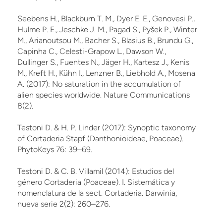
Seebens H., Blackburn T. M., Dyer E. E., Genovesi P.,
Hulme P. E., Jeschke J. M., Pagad S., Pyšek P., Winter
M., Arianoutsou M., Bacher S., Blasius B., Brundu G.,
Capinha C., Celesti-Grapow L., Dawson W.,
Dullinger S., Fuentes N., Jäger H., Kartesz J., Kenis
M., Kreft H., Kühn I., Lenzner B., Liebhold A., Mosena
A. (2017): No saturation in the accumulation of
alien species worldwide. Nature Communications
8(2).
Testoni D. & H. P. Linder (2017): Synoptic taxonomy
of Cortaderia Stapf (Danthonioideae, Poaceae).
PhytoKeys 76: 39–69.
Testoni D. & C. B. Villamil (2014): Estudios del
género Cortaderia (Poaceae). I. Sistemática y
nomenclatura de la sect. Cortaderia. Darwinia,
nueva serie 2(2): 260–276.