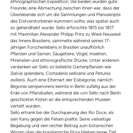
ethnographischen Expedition. Die beiden wurden gute
Freunde, eine Abmachung zwischen ihnen war, dass der
Überlebende sich um die Sammlungen und Manuskripte
des Erstverstorbenen kümmern sollte, was später auch
so gehandhabt wurde. Sello erforschte 1815 bis 1817
mit Maximilian Alexander Philipp Prinz zu Wied-Neuwied
das Innere Brasiliens, sammelte während seines 17-
jährigen Forscherlebens in Brasilien unaufhörlich
Pflanzen und Samen, Säugetiere, Vögel, Insekten,
Mineralien und ethonografische Stücke. Unter anderem
verdanken wir Sello so beliebte Gartenpflanzen wie
Salvia splendens, Cortaderia selloana
und
Petunia
axillaris
. Auch eine Elternart der Eisbegonie, nämlich
Begonia sempervirens
keimte in Berlin zufällig aus der
Erde von Pflanzballen, während die von Sello nach Berlin
geschickten Kisten an die entsprechenden Museen
verteilt wurden.
Sello ertrank bei der Durchquerung des Rio Doce, als
sein Kanu gegen die Felsen prallte. Seine vielseitige
Begabung und sein reicher Beitrag zum botanischen
Wissen über die brasilianische Flora blieben lange Zeit