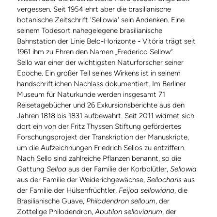
vergessen. Seit 1954 ehrt aber die brasilianische
botanische Zeitschrift 'Sellowia' sein Andenken. Eine
seinem Todesort nahegelegene brasilianische
Bahnstation der Linie Belo-Horizonte - Vitória trägt seit
1961 ihm zu Ehren den Namen „Frederico Sellow“.
Sello war einer der wichtigsten Naturforscher seiner
Epoche. Ein großer Teil seines Wirkens ist in seinem
handschriftlichen Nachlass dokumentiert. Im Berliner
Museum für Naturkunde werden insgesamt 71
Reisetagebücher und 26 Exkursionsberichte aus den
Jahren 1818 bis 1831 aufbewahrt. Seit 2011 widmet sich
dort ein von der Fritz Thyssen Stiftung gefördertes
Forschungsprojekt der Transkription der Manuskripte,
um die Aufzeichnungen Friedrich Sellos zu entziffern.
Nach Sello sind zahlreiche Pflanzen benannt, so die
Gattung
Selloa
aus der Familie der Korbblütler,
Sellowia
aus der Familie der Weiderichgewächse,
Sellocharis
aus
der Familie der Hülsenfrüchtler,
Feijoa sellowiana
, die
Brasilianische Guave,
Philodendron selloum
, der
Zottelige Philodendron,
Abutilon sellovianum
, der