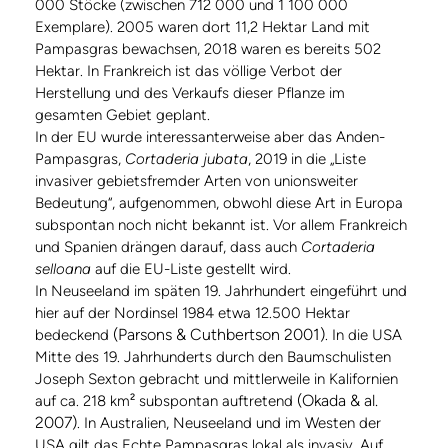
000 Stöcke (zwischen 712 000 und 1 100 000
Exemplare). 2005 waren dort 11,2 Hektar Land mit
Pampasgras bewachsen, 2018 waren es bereits 502
Hektar. In Frankreich ist das völlige Verbot der
Herstellung und des Verkaufs dieser Pflanze im
gesamten Gebiet geplant.
In der EU wurde interessanterweise aber das Anden-
Pampasgras,
Cortaderia jubata
, 2019 in die „Liste
invasiver gebietsfremder Arten von unionsweiter
Bedeutung“, aufgenommen, obwohl diese Art in Europa
subspontan noch nicht bekannt ist. Vor allem Frankreich
und Spanien drängen darauf, dass auch
Cortaderia
selloana
auf die EU-Liste gestellt wird.
In Neuseeland im späten 19. Jahrhundert eingeführt und
hier auf der Nordinsel 1984 etwa 12.500 Hektar
(Parsons & Cuthbertson 2001)
bedeckend
. In die USA
Mitte des 19. Jahrhunderts durch den Baumschulisten
Joseph Sexton gebracht und mittlerweile in Kalifornien
(Okada & al.
auf ca. 218 km² subspontan auftretend
2007)
. In Australien, Neuseeland und im Westen der
USA gilt das Echte Pampasgras lokal als invasiv. Auf