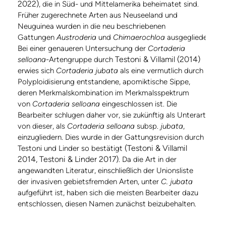
2022)
, die in Süd- und Mittelamerika beheimatet sind.
Früher zugerechnete Arten aus Neuseeland und
Neuguinea wurden in die neu beschriebenen
Gattungen
Austroderia
und
Chimaerochloa
ausgegliedert.
Bei einer genaueren Untersuchung der
Cortaderia
Testoni & Villamil (2014)
selloana
-Artengruppe durch
erwies sich
Cortaderia jubata
als eine vermutlich durch
Polyploidisierung entstandene, apomiktische Sippe,
deren Merkmalskombination im Merkmalsspektrum
von
Cortaderia selloana
eingeschlossen ist. Die
Bearbeiter schlugen daher vor, sie zukünftig als Unterart
von dieser, als
Cortaderia selloana
subsp.
jubata
,
einzugliedern. Dies wurde in der Gattungsrevision durch
(Testoni & Villamil
Testoni und Linder so bestätigt
2014, Testoni & Linder 2017)
. Da die Art in der
angewandten Literatur, einschließlich der Unionsliste
der invasiven gebietsfremden Arten, unter
C. jubata
aufgeführt ist, haben sich die meisten Bearbeiter dazu
entschlossen, diesen Namen zunächst beizubehalten.